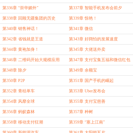
第336章 “崇华媚外”
第337章 智能手机发布会前夕
第338章 回顾无疆集团的历史
第339章 惊艳！
第340章 销售神话！
第341章 微信
第342章 省钱就是王道
第343章 好阔怕的发展速度
第344章 黄袍加身！
第345章 大佬送外卖
第346章 二维码开始大规模应用
第347章 支付宝集五福和微信红包
第348章 除夕
第349章 余额宝
第350章 P2P
第351章 国产手机的崛起
第352章 青桔单车
第353章 Uber发布会
第354章 风靡全球
第355章 支付宝慈善
第356章 蚂蚁森林
第357章 种树
第358章 移动支付狂潮
第359章 “塞上江南”
第360章 新能源汽车
第361章 太阳能瓦片