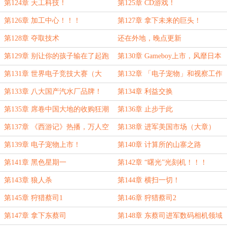
会！
第124章 天工科技！
第125章 CD游戏！
第126章 加工中心！！！
第127章 拿下未来的巨头！
第128章 夺取技术
还在外地，晚点更新
第129章 别让你的孩子输在了起跑
第130章 Gameboy上市，风靡日本
线上！
第131章 世界电子竞技大赛（大
第132章 「电子宠物」和视察工作
章）
（大章）
第133章 八大国产汽水厂品牌！
第134章 利益交换
第135章 席卷中国大地的收购狂潮
第136章 止步于此
（大章）
第137章 《西游记》热播，万人空
第138章 进军美国市场（大章）
巷
第139章 电子宠物上市！
第140章 计算所的山寨之路
第141章 黑色星期一
第142章 “曙光”光刻机！！！
第143章 狼人杀
第144章 横扫一切！
第145章 狩猎蔡司1
第146章 狩猎蔡司2
第147章 拿下东蔡司
第148章 东蔡司进军数码相机领域