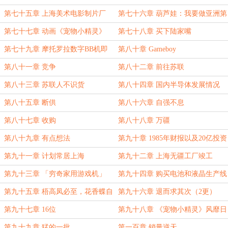
第七十五章 上海美术电影制片厂
第七十六章 葫芦娃：我要做亚洲第
一天团
第七十七章 动画《宠物小精灵》
第七十八章 买下陆家嘴
第七十九章 摩托罗拉数字BB机即
第八十章 Gameboy
将发售
第八十一章 竞争
第八十二章 前往苏联
第八十三章 苏联人不识货
第八十四章 国内半导体发展情况
第八十五章 断供
第八十六章 自强不息
第八十七章 收购
第八十八章 万疆
第八十九章 有点想法
第九十章 1985年财报以及20亿投资
第九十一章 计划常居上海
第九十二章 上海无疆工厂竣工
第九十三章 「穷奇家用游戏机」
第九十四章 购买电池和液晶生产线
第九十五章 梧高凤必至，花香蝶自
第九十六章 退而求其次（2更）
来
第九十七章 16位
第九十八章 《宠物小精灵》风靡日
本
第九十九章 猛的一批
第一百章 销量逆天