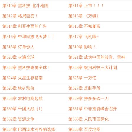
第310章 黑科技·北斗地图
第311章 上市！！！
第312章 格局巨变！
第313章 《万疆》
第314章 别开生面的广告
第315章 不知爹富
第316章 中华民族飞天梦！！
第317章 飞机哦~
第318章 订单惊人
第319章 影响！
第320章 火遍全球
第321章 成为中国的波音、雷神
第322章 黑科技刷屏全球！
第323章 银河科技三大计划
第324章 火星生存指南
第325章 一万亿
第326章 铁矿涨价
第327章 反制手段
第328章 农村电商起航
第329章 拼多多砍一刀
第330章 千团大战（1）
第331章 中非投资峰会召开
第332章 资源之争
第333章 人民币国际化
第334章 巴西淡水河谷的选择
第335章 百度地图