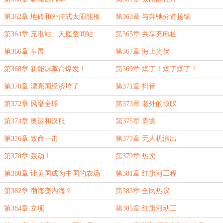
第362章 地砖和外挂式太阳能板
第363章 与奔驰分道扬镳
第364章 充电站、天庭空间站
第365章 共享充电桩
第366章 车展
第367章 海上光伏
第368章 新能源革命爆发！
第369章 爆了！爆了爆了！
第370章 漂亮国经济垮了
第371章 抖音
第372章 风靡全球
第373章 老外的惊叹
第374章 奥运和汉服
第375章 霓裳
第376章 致命一击
第377章 无人机演出
第378章 轰动！
第379章 热卖
第380章 让美国成为中国的农场
第381章 红旗河工程
第382章 渤海变内海？
第383章 全民热议
第384章 立项
第385章 红旗河动工