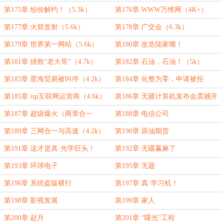
第175章 纷纷解约！（5.3k）
第176章 WWW万维网（4K+）
第177章 火箭发射（5.6k）
第178章 广交会（6.3k）
第179章 世界第一网站（5.6k）
第180章 改造陆家嘴！
第181章 拯救“老大哥”（4.7k）
第182章 石油，石油！（5k）
第183章 星海贸易被叫停（4.2k）
第184章 化整为零，申请被拒
（4.1）
第185章 isp互联网运营商（4.6k）
第186章 无疆计算机发布会震撼开
启（5.2k）
第187章 超级爆火（两章合一
第188章 电信公司
4.2k）
第189章 三网合一与高速（4.2k）
第190章 原油期货
第191章 这才是真·光学巨头！
第192章 无疆赢麻了
第193章 环球电子
第195章 无题
第196章 系统盗版横行
第197章 真·学习机！
第198章 影视发展
第199章 家人
第200章 赵月
第201章 “曙光”工程