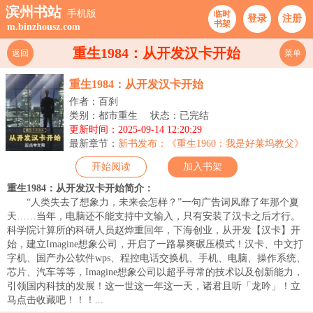
滨州书站
手机版
临时
登录
注册
书架
m.binzhousz.com
重生1984：从开发汉卡开始
返回
菜单
重生1984：从开发汉卡开始
作者：百刹
类别：都市重生
状态：已完结
更新时间：2025-09-14 12:20:29
最新章节：
新书发布：《重生1960：我是好莱坞教父》
开始阅读
加入书架
重生1984：从开发汉卡开始简介：
“人类失去了想象力，未来会怎样？”一句广告词风靡了年那个夏
天……当年，电脑还不能支持中文输入，只有安装了汉卡之后才行。
科学院计算所的科研人员赵烨重回年，下海创业，从开发【汉卡】开
始，建立Imagine想象公司，开启了一路暴爽碾压模式！汉卡、中文打
字机、国产办公软件wps、程控电话交换机、手机、电脑、操作系统、
芯片、汽车等等，Imagine想象公司以超乎寻常的技术以及创新能力，
引领国内科技的发展！这一世这一年这一天，诸君且听「龙吟」！立
马点击收藏吧！！！...