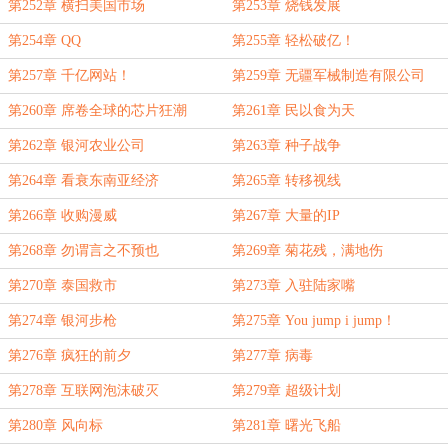
网
第252章 横扫美国市场
第253章 烧钱发展
第254章 QQ
第255章 轻松破亿！
第257章 千亿网站！
第259章 无疆军械制造有限公司
第260章 席卷全球的芯片狂潮
第261章 民以食为天
第262章 银河农业公司
第263章 种子战争
第264章 看衰东南亚经济
第265章 转移视线
第266章 收购漫威
第267章 大量的IP
第268章 勿谓言之不预也
第269章 菊花残，满地伤
第270章 泰国救市
第273章 入驻陆家嘴
第274章 银河步枪
第275章 You jump i jump！
第276章 疯狂的前夕
第277章 病毒
第278章 互联网泡沫破灭
第279章 超级计划
第280章 风向标
第281章 曙光飞船