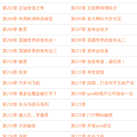
第202章 石油管道之争
第203章 互联网浪潮前夕
第204章 布局欧洲和东南亚
第205章 各大网站与支付宝
第206章 教育
第207章 发布会前夕
第208章 震撼世界的发布会一
第209章 震撼世界的发布会二
第210章 震撼世界的发布会三
第211章 发布会结束
第212章 融资
第213章 创造奇迹，破纪录！
第214章 投资
第215章 举世震惊
第216章 汽车与飞机
第217章 回国，打击对手文娱产业
第218章 潘多拉魔盒被打开了
第219章 ipod给唱片公司致命一击
第220章 名马与战马系列
第221章
第222章 燧人氏，李傲君
第223章 门户网站融资
第224章 天价融资
第225章 开发java语言
第226章 选歌
第227章 年会之前