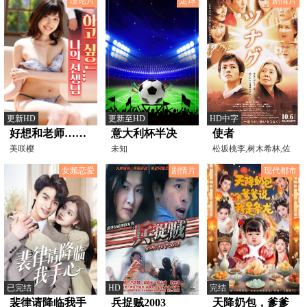
理论片
足球
剧情片
更新HD
更新至HD
HD中字
好想和老师……
意大利杯半决
使者
美咲樱
赛：科莫VS国际
未知
松坂桃李,树木希林,佐
藤隆太,桐谷美玲,桥本
米兰20260304
女频恋爱
剧情片
现代都市
已完结
HD
完结
裴律请降临我手
兵捉贼2003
天降奶包，爹爹