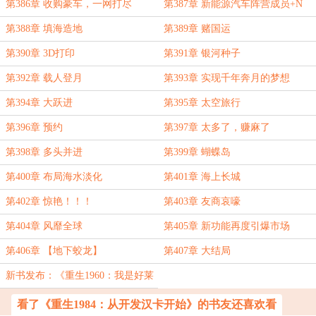
第386章 收购豪车，一网打尽
第387章 新能源汽车阵营成员+N
第388章 填海造地
第389章 赌国运
第390章 3D打印
第391章 银河种子
第392章 载人登月
第393章 实现千年奔月的梦想
第394章 大跃进
第395章 太空旅行
第396章 预约
第397章 太多了，赚麻了
第398章 多头并进
第399章 蝴蝶岛
第400章 布局海水淡化
第401章 海上长城
第402章 惊艳！！！
第403章 友商哀嚎
第404章 风靡全球
第405章 新功能再度引爆市场
第406章 【地下蛟龙】
第407章 大结局
新书发布：《重生1960：我是好莱
坞教父》
看了《重生1984：从开发汉卡开始》的书友还喜欢看