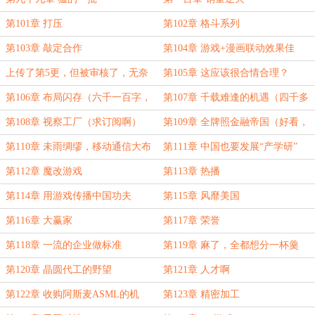
第101章 打压
第102章 格斗系列
第103章 敲定合作
第104章 游戏+漫画联动效果佳
上传了第5更，但被审核了，无奈
第105章 这应该很合情合理？
第106章 布局闪存（六千一百字，
第107章 千载难逢的机遇（四千多
求订阅，求月票）
字，求订阅）
第108章 视察工厂（求订阅啊）
第109章 全牌照金融帝国（好看，
求订阅）
第110章 未雨绸缪，移动通信大布
第111章 中国也要发展“产学研”
局
第112章 魔改游戏
第113章 热播
第114章 用游戏传播中国功夫
第115章 风靡美国
第116章 大赢家
第117章 荣誉
第118章 一流的企业做标准
第119章 麻了，全都想分一杯羹
第120章 晶圆代工的野望
第121章 人才啊
第122章 收购阿斯麦ASML的机
第123章 精密加工