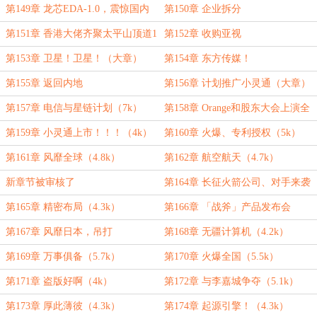
第149章 龙芯EDA-1.0，震惊国内
第150章 企业拆分
第151章 香港大佬齐聚太平山顶道1
第152章 收购亚视
号（大章）
第153章 卫星！卫星！（大章）
第154章 东方传媒！
第155章 返回内地
第156章 计划推广小灵通（大章）
第157章 电信与星链计划（7k）
第158章 Orange和股东大会上演全
武行（6k）
第159章 小灵通上市！！！（4k）
第160章 火爆、专利授权（5k）
第161章 风靡全球（4.8k）
第162章 航空航天（4.7k）
新章节被审核了
第164章 长征火箭公司、对手来袭
（4.1k）
第165章 精密布局（4.3k）
第166章 「战斧」产品发布会
（4.5k）
第167章 风靡日本，吊打
第168章 无疆计算机（4.2k）
MD（4.2k）
第169章 万事俱备（5.7k）
第170章 火爆全国（5.5k）
第171章 盗版好啊（4k）
第172章 与李嘉城争夺（5.1k）
第173章 厚此薄彼（4.3k）
第174章 起源引擎！（4.3k）