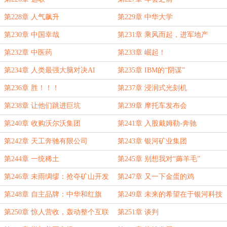
第228章 人气飙升
第229章 中华大学
第230章 中国幸哉
第231章 乘风而起，进军地产
第232章 中医药
第233章 崛起！
第234章 人类最强大脑对决AI
第235章 IBM的“阴谋”
第236章 胜！！！
第237章 浸润式光刻机
第238章 让他们跳进巨坑
第239章 摩托车发布会
第240章 收购沃尔沃集团
第241章 入股戴姆勒-奔驰
第242章 天工奔驰有限公司
第243章 银河矿业集团
第244章 一统稀土
第245章 别想我对“薅羊毛”
第246章 未雨绸缪：抢夺矿山开发
第247章 又一下金蛋的鸡
权
第248章 自主品牌：中华和红旗
第249章 未来的希望在于银河科技
公司
第250章 惊人营收，轰动整个互联
第251章 谈判