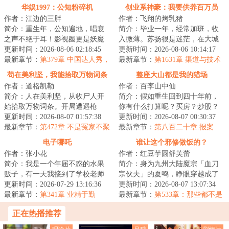
华娱1997：公知粉碎机
创业系神豪：我要供养百万员
作者：江边的三胖
作者：飞翔的烤乳猪
工！
简介：重生年，公知遍地，唱衰
简介：毕业一年，经常加班，收
之声不绝于耳！影视圈更是妖魔
入微薄。苏扬很是迷茫，在大城
鬼怪横行。编辑演员，导演制
更新时间：2026-08-06 02:18:45
市里完全找不到方向。偶尔间，
更新时间：2026-08-06 10:14:17
片，垃圾无处不在...
最新章节：
第379章 中国达人秀，
他获得了大企业...
最新章节：
第1631章 渠道与技术
微博璀璨夜
合作！苏扬的从容！
苟在美利坚，我能拾取万物词条
整座大山都是我的猎场
作者：道格凯勒
作者：百李山中仙
简介：人在美利坚，从收尸人开
简介：假如重生回到四十年前，
始拾取万物词条。开局遭遇枪
你有什么打算呢？买房？炒股？
击，拾取【实习警员】词条，当
更新时间：2026-08-07 01:57:38
屯古董？捣腾国债卷？……不！
更新时间：2026-08-07 00:30:37
场成为一名菜鸟警...
最新章节：
第472章 不是冤家不聚
赵军觉得只要自...
最新章节：
第八百二十章.报案
头
电子哪吒
谁让这个邪修做饭的？
作者：张小花
作者：红豆芋圆舒芙蕾
简介：我是一个年届不惑的水果
简介：身为九州大陆魔宗「血刀
贩子，有一天我接到了学校老师
宗伙夫」的夏鸣，睁眼穿越成了
的电话，说我那成绩一直平平无
更新时间：2026-07-29 13:16:36
都市的一名烤肉店老板。此刻，
更新时间：2026-08-07 13:07:34
奇的儿子刘振华...
最新章节：
第341章 业精于勤
他正与名天南海...
最新章节：
第533章：那些都不是
问题，你小姨子你说怎么办吧！
正在热播推荐
嘶！还真是苦的！