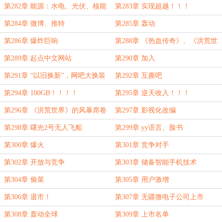
第282章 能源：水电、光伏、核能
第283章 实现超越！！！
第284章 微博、推特
第285章 轰动
第286章 爆炸巨响
第288章 《热血传奇》、《洪荒世
界：三族争霸》
第289章 起点中文网站
第290章 加入
第291章 “以旧换新”，网吧大换装
第292章 互撕吧
第294章 100GB！！！！
第295章 逆天收入！！！
第296章 《洪荒世界》的风暴席卷
第297章 影视化改编
全球
第298章 曙光2号无人飞船
第299章 yy语言、脸书
第300章 爆火
第301章 竞争对手
第302章 开放与竞争
第303章 储备智能手机技术
第304章 偷菜
第305章 用户激增
第306章 退市！
第307章 无疆微电子公司上市
第308章 轰动全球
第309章 上市名单