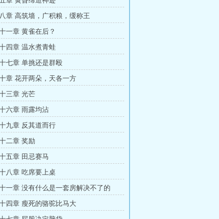
五章 黄昏缔造神迹
八章 高筑墙，广积粮，缓称王
十一章 黄雀在后？
十四章 温水煮青蛙
十七章 单挑还是群殴
十章 花开两朵，天各一方
十三章 光芒
十六章 雨露均沾
十九章 反其道而行
十二章 奖励
十五章 田忌赛马
十八章 吃席要上桌
十一章 没有什么是一套房解决不了的
十四章 瘦死的骆驼比马大