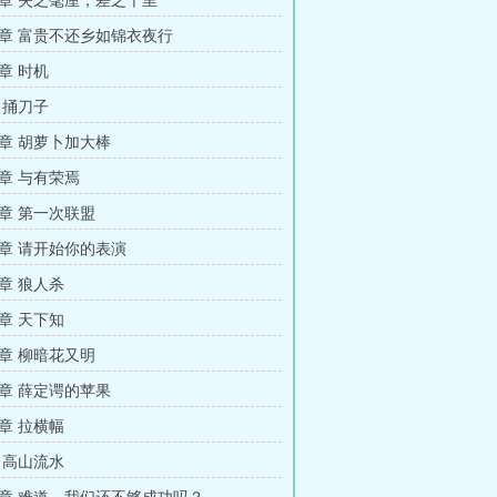
章 失之毫厘，差之千里
章 富贵不还乡如锦衣夜行
章 时机
 捅刀子
章 胡萝卜加大棒
章 与有荣焉
章 第一次联盟
章 请开始你的表演
章 狼人杀
章 天下知
章 柳暗花又明
章 薛定谔的苹果
章 拉横幅
 高山流水