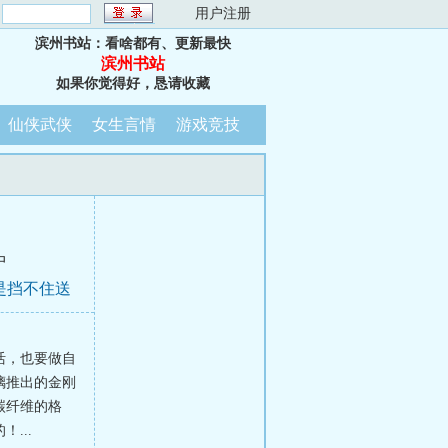
：
用户注册
滨州书站：看啥都有、更新最快
滨州书站
如果你觉得好，恳请收藏
仙侠武侠
女生言情
游戏竞技
中
是挡不住送
活，也要做自
璃推出的金刚
碳纤维的格
...