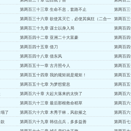
第两百三十章 山自就于吾
第两百三
第两百三十三章 生命不息，套路不止
第两百三
第两百三十六章 欲使其灭亡，必使其疯狂（二合一
第两百三
章）
第两百三十九章 谋士以身入局
第两百四
第两百四十二章 亚洲二十大富豪
第两百四
第两百四十五章 借刀
第两百四
第两百四十八章 借东风
第两百四
第两百五十一章 古月照今人
第两百五
第两百五十四章 我的规矩就是规矩！
第两百五
第两百五十七章 为梦想窒息
第两百五
走
第两百六十章 大起大落来的太快了
第两百六
第两百六十三章 最后那根救命稻草
第两百六
楼塌了
第两百六十六章 木秀于林，风欲摧之
第两百六
赔款
第两百六十九章 韩信点兵，多多益善
第两百七