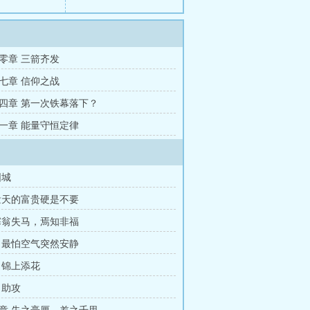
零章 三箭齐发
七章 信仰之战
四章 第一次铁幕落下？
一章 能量守恒定律
围城
泼天的富贵硬是不要
塞翁失马，焉知非福
 最怕空气突然安静
 锦上添花
 助攻