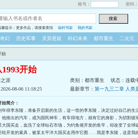
账号：
密码
温馨提示：更多作品，请搜索查找
临时书架
我的书架
奇幻
历史军事
灵异悬疑
科幻未来
都市重生
二次元
开始
1993开始
阳之涯
类别：都市重生
状态：连载
6-08-06 11:18:25
最新章节：
第一九三二章 人类
鸡蛋诱惑的
3开始简介：
到年得李东陵，准备开启新的生活，这一世的李东陵，决定过好自己的生
。他推出的汽车，成为国民神车，有车得地方，就有它的身影，为切割玻
某大国买走，血洗了全球钻石市场，为钓鱼佬开发的鱼竿，却改变了全球
巨轮开发的索具，被某太平洋大国买走用作它图……我是李东陵，这是我的！