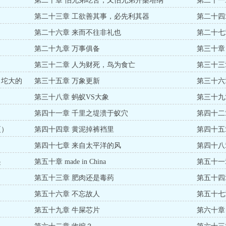
第二十章 怕兄弟吃苦，又怕兄弟开桑塔纳
第二十一
第二十三章 工欲善其事，必先利其器
第二十四
第二十六章 来而不往非礼也
第二十七
第二十九章 万事俱备
第三十章
第三十二章 人为财死，鸟为食亡
第三十三
了坨大的
第三十五章 万象更新
第三十六
第三十八章 蚂蚁VS大象
第三十九
第四十一章 千里之堤溃于蚁穴
第四十二
更）
第四十四章 黄泥掉裤裆里
第四十五
第四十七章 来自太平洋的风
第四十八
起
第五十章 made in China
第五十一
第五十三章 肥肉还是毒药
第五十四
第五十六章 不忘故人
第五十七
第五十九章 牛屎芯片
第六十章