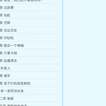
章 难道，我们还不够成功吗？
章 过路费
章 包机
章 空降
章 见证历史
章 印钞机
章 最后一个钢镚
章 只看今朝
章 如履薄冰
 外星人
章 撞车
章 老子打的就是精锐
 牵一发而动全身
二章 偷家