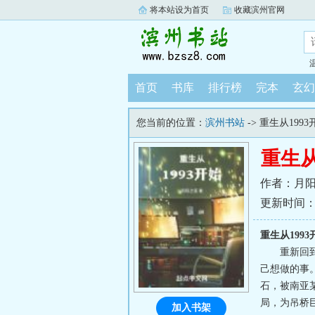
将本站设为首页
收藏滨州官网
首页
书库
排行榜
完本
玄幻
您当前的位置：
滨州书站
-> 重生从1993
重生从
作者：月
更新时间：202
重生从199
重新回
己想做的事
石，被南亚
局，为吊桥
加入书架