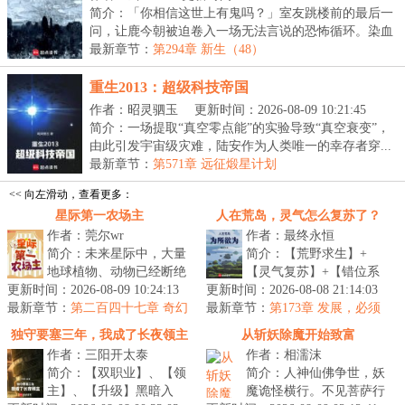
简介：「你相信这世上有鬼吗？」室友跳楼前的最后一
问，让鹿今朝被迫卷入一场无法言说的恐怖循环。染血
的...
最新章节：
第294章 新生（48）
重生2013：超级科技帝国
作者：昭灵驷玉
更新时间：2026-08-09 10:21:45
简介：一场提取“真空零点能”的实验导致“真空衰变”，
由此引发宇宙级灾难，陆安作为人类唯一的幸存者穿...
最新章节：
第571章 远征煅星计划
<< 向左滑动，查看更多：
星际第一农场主
人在荒岛，灵气怎么复苏了？
作者：莞尔wr
作者：最终永恒
简介：未来星际中，大量
简介：【荒野求生】+
地球植物、动物已经断绝
【灵气复苏】+【错位系
更新时间：2026-08-09 10:24:13
传承。重生后，关遗珠从
更新时间：2026-08-08 21:14:03
统】+【文明建设】一艘
最新章节：
继承一颗荒废星球开始，
第二百四十七章 奇幻
最新章节：
国际邮轮在公海遭遇意
第173章 发展，必须
之旅
让断绝的地...
要大发展！
外，船上的六千名...
独守要塞三年，我成了长夜领主
从斩妖除魔开始致富
作者：三阳开太泰
作者：相濡沫
简介：【双职业】、【领
简介：人神仙佛争世，妖
主】、【升级】黑暗入
魔诡怪横行。不见菩萨行