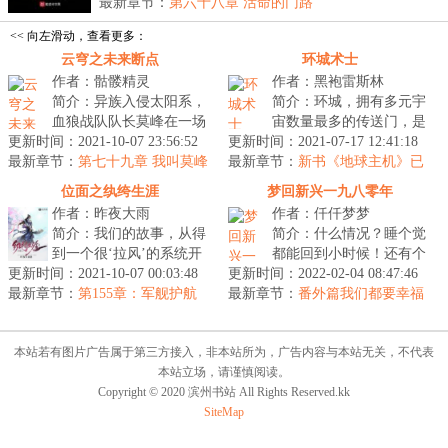
扎...
最新章节：
第六十八章 活命的门路
<< 向左滑动，查看更多：
云穹之未来断点
环城术士
作者：骷髅精灵
作者：黑袍雷斯林
简介：异族入侵太阳系，
简介：环城，拥有多元宇
血狼战队队长莫峰在一场
宙数量最多的传送门，是
更新时间：2021-10-07 23:56:52
惨烈的会战之后回到了末
更新时间：2021-07-17 12:41:18
诸天万界的交通枢纽。然
最新章节：
日之前，他能否解开谜
第七十九章 我叫莫峰
最新章节：
而突如其来的灾难发生，
新书《地球主机》已
（第一季 时光回溯 完）
团，改变身边...
23万字，包熟可杀，求收藏。
掌管环城的...
位面之纨绔生涯
梦回新兴一九八零年
作者：昨夜大雨
作者：仟仟梦梦
简介：我们的故事，从得
简介：什么情况？睡个觉
到一个很‘拉风’的系统开
都能回到小时候！还有个
更新时间：2021-10-07 00:03:48
始。从此秦观穿越位面，
更新时间：2022-02-04 08:47:46
空间福利？人生再也不像
最新章节：
获得奖励，一步步变强。
第155章：军舰护航
最新章节：
前世那一样苦了吧！...
番外篇我们都要幸福
请注意，...
（完结篇）
本站若有图片广告属于第三方接入，非本站所为，广告内容与本站无关，不代表
本站立场，请谨慎阅读。
Copyright © 2020 滨州书站 All Rights Reserved.kk
SiteMap