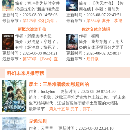
简介：宣冲作为从时空井
简介：【伪天才流】【智
挖掘出来的”新生“继承星
商在线】林毅：目前为
更新时间：2026-08-09 14:58:03
空的道路上，主打一个自
更新时间：2026-08-07 22:43:51
止，应该没什么我领悟不
最新章节：
信。功课能做得好，炮火
第125章 公利为骨，
最新章节：
了的，如果有，稍稍给我
第554章 离开，恭迎
公德在心
顶得住，...
巡察使
点时间，那就...
新概念诡道升仙
你这义体合法吗
作者：残酷厕纸天使
作者：翟南
简介：好消息：穿越了，
简介：我都穿越了，用大
有挂！坏消息：快死了，
炎的义体还得百分之两千
更新时间：2026-08-08 06:34:21
是祭品。好消息：我已成
更新时间：2026-08-02 02:48:17
的关税？用哥联义体我还
最新章节：
功奴役了邪神！…打开为
第570章 【Boss】直
最新章节：
没医保？无线上网还tm的
后日谈
聘
入侵仙界而...
得交专利费...
科幻未来月推荐榜
废土：三星堆满级幼崽超凶的
作者：luckyluu
更新时间：2026-08-09 07:54:50
简介：“求我，这批三星堆远古培养土就归你。”近未来
生态枯竭时代，江城首富兼垄断净土资源的大佬陆
宴，...
最新章节：
第九十五章 完了，露了。
见诡法则
作者：云里里
更新时间：2026-08-08 23:24:10