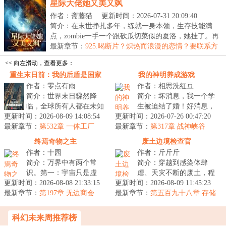
星际大佬她又美又飒
作者：斋藤猫
更新时间：2026-07-31 20:09:40
简介：在末世挣扎多年，练就一身本领，生存技能满
点，zombie一手一个跟砍瓜切菜似的夏洛，她挂了。再
睁眼...
最新章节：
925.喝断片？炽热而浪漫的恋情？要联系方
式！
<< 向左滑动，查看更多：
重生末日前：我的后盾是国家
我的神明养成游戏
作者：零点有雨
作者：相思洗红豆
简介：世界末日骤然降
简介：坏消息，我一个学
临，全球所有人都在未知
生被迫结了婚！好消息，
更新时间：2026-08-09 14:08:54
原因的痛苦之中死去。江
更新时间：2026-07-26 00:47:20
新娘身材巨好！坏消息，
最新章节：
阳醒来，发现自己竟然重
第532章 一体工厂
最新章节：
我老婆不允许我去夜店酒
第317章 战神峡谷
生到了末日之...
吧KTV！好...
终焉奇物之主
废土边境检查官
作者：十园
作者：斤斤斤
简介：万界中有两个常
简介：穿越到感染体肆
识。第一：宇宙只是虚
虐、天灾不断的废土，程
更新时间：2026-08-08 21:33:15
无，当世界成熟后，将会
更新时间：2026-08-09 11:45:23
野成为了幸福城的边境检
最新章节：
无可避免地坠入母河，往
第197章 无边商会
最新章节：
查官。每一个想要加入幸
第五百九十八章 存储
终焉而去。届时...
介质，宇宙生命！
福城的幸存者...
科幻未来周推荐榜