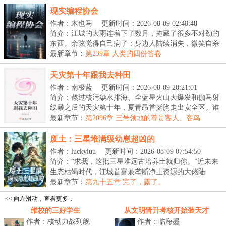
现实编程协会
作者：木也马
更新时间：2026-08-09 02:48:48
简介：江城的大雨连着下了数月，掩藏了很多不对劲的
东西。余弦觉得自己病了：身边人陆续消失，微笑自杀
案...
最新章节：
第239章 人类的四份答卷
天灾第十年跟我去种田
作者：南极蓝
更新时间：2026-08-09 20:21:01
简介：熬过核污染水排海、全蓝星火山大爆发和伽马射
线暴之后的天灾第十年，夏青昂首挺胸走出安全区。谁
都...
最新章节：
第2096章 三号领地的尊贵客人、客鸟
废土：三星堆满级幼崽超凶的
作者：luckyluu
更新时间：2026-08-09 07:54:50
简介：“求我，这批三星堆远古培养土就归你。”近未来
生态枯竭时代，江城首富兼垄断净土资源的大佬陆
宴，...
最新章节：
第九十五章 完了，露了。
<< 向左滑动，查看更多：
维校的三好学生
从文明晋升考核开始装天才
作者：核动力战列舰
作者：临海墨