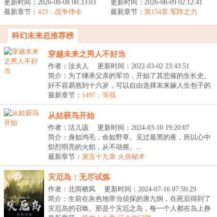
更新时间：2026-08-08 00:33:03
侵，全球崩溃，暗幕席卷
更新时间：2026-08-09 02:12:41
善果，唯有恶魔在人间。
最新章节：
光明，魔物吞噬人类。林
423：战争律令
最新章节：
斩尽妖魔乾坤净，浮屠九
第154章 军阵之力
修作为一个外...
天神鬼惊。...
科幻未来总推荐榜
穿越未来之男人不好当
作者：汝夫人
更新时间：2022-03-02 23:43:51
简介：为了继承父亲的军功，开始了其悲催的生长史。
好不容易熬到十六岁，可以自由选择未来嫁人生包子的
她...
最新章节：
1497：等我
从姑获鸟开始
作者：活儿该
更新时间：2024-03-10 19:20:07
简介：身如鸿毛，命如野草。见过最黑的夜，所以心中
炽烈明亮的火焰，从不动摇。...
最新章节：
第五十九章 火鼎秘术
灾厄岛：无尽试炼
作者：北雨栖风
更新时间：2024-07-16 07:50:29
简介：生前在灰色地带当侦探的唐九悯，在死后得到了
灾厄岛的召唤。那是个灾厄之岛，每一个人都在岛上挣