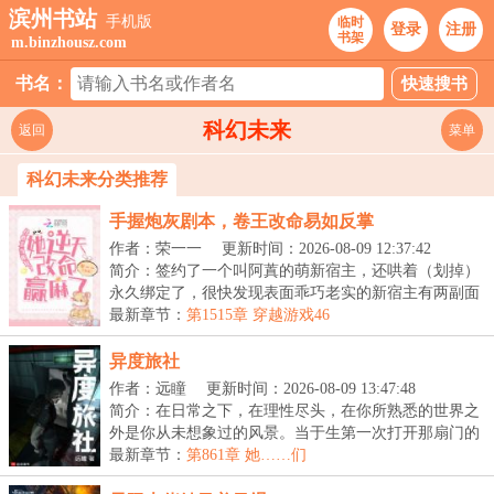
滨州书站
手机版
临时
登录
注册
书架
m.binzhousz.com
书名：
科幻未来
返回
菜单
科幻未来分类推荐
手握炮灰剧本，卷王改命易如反掌
作者：荣一一
更新时间：2026-08-09 12:37:42
简介：签约了一个叫阿蒖的萌新宿主，还哄着（划掉）
永久绑定了，很快发现表面乖巧老实的新宿主有两副面
孔...
最新章节：
第1515章 穿越游戏46
异度旅社
作者：远瞳
更新时间：2026-08-09 13:47:48
简介：在日常之下，在理性尽头，在你所熟悉的世界之
外是你从未想象过的风景。当于生第一次打开那扇门的
时...
最新章节：
第861章 她……们