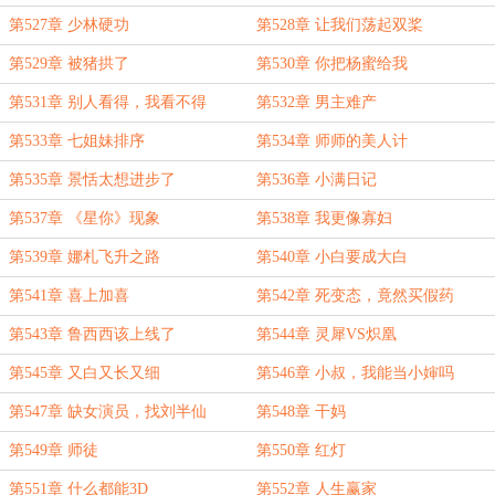
第527章 少林硬功
第528章 让我们荡起双桨
第529章 被猪拱了
第530章 你把杨蜜给我
第531章 别人看得，我看不得
第532章 男主难产
第533章 七姐妹排序
第534章 师师的美人计
第535章 景恬太想进步了
第536章 小满日记
第537章 《星你》现象
第538章 我更像寡妇
第539章 娜札飞升之路
第540章 小白要成大白
第541章 喜上加喜
第542章 死变态，竟然买假药
第543章 鲁西西该上线了
第544章 灵犀VS炽凰
第545章 又白又长又细
第546章 小叔，我能当小婶吗
第547章 缺女演员，找刘半仙
第548章 干妈
第549章 师徒
第550章 红灯
第551章 什么都能3D
第552章 人生赢家