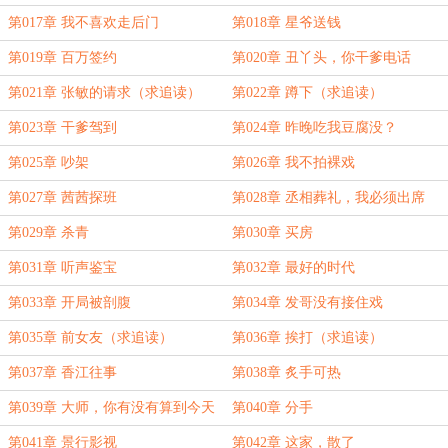
第017章 我不喜欢走后门
第018章 星爷送钱
第019章 百万签约
第020章 丑丫头，你干爹电话
第021章 张敏的请求（求追读）
第022章 蹲下（求追读）
第023章 干爹驾到
第024章 昨晚吃我豆腐没？
第025章 吵架
第026章 我不拍裸戏
第027章 茜茜探班
第028章 丞相葬礼，我必须出席
第029章 杀青
第030章 买房
第031章 听声鉴宝
第032章 最好的时代
第033章 开局被剖腹
第034章 发哥没有接住戏
第035章 前女友（求追读）
第036章 挨打（求追读）
第037章 香江往事
第038章 炙手可热
第039章 大师，你有没有算到今天
第040章 分手
第041章 景行影视
第042章 这家，散了