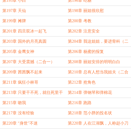
第195章 小白
第196章 吃糖
第197章 天仙
第198章 丽姐很欣慰
第199章 摊牌
第200章 考教
第201章 四旦双冰一起飞
第202章 注意安全
第203章 国外的月亮真圆
第204章 我这姐姐，要进骨科（二
合一）
第205章 金鹰女神
第206章 杨蜜的报复
第207章 大受震撼（二合一）
第208章 丽姐安排的明明白白
第209章 茜茜飘不起来
第210章 总有人想当我姐夫（二合
一）
第211章 疯狂小林哥
第212章 抢角色
第213章 只要干不死，就往死里干
第214章 弹钢琴和弹棉花
第215章 吻我
第216章 跑路
第217章 没有经验
第218章 范小胖的投名状
第220章 “身世”不迷
第220章 人在江湖飘，人称赵小刀