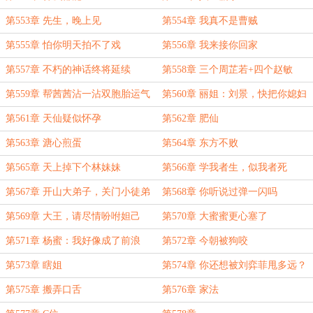
第553章 先生，晚上见
第554章 我真不是曹贼
第555章 怕你明天拍不了戏
第556章 我来接你回家
第557章 不朽的神话终将延续
第558章 三个周芷若+四个赵敏
第559章 帮茜茜沾一沾双胞胎运气
第560章 丽姐：刘景，快把你媳妇
带走
第561章 天仙疑似怀孕
第562章 肥仙
第563章 溏心煎蛋
第564章 东方不败
第565章 天上掉下个林妹妹
第566章 学我者生，似我者死
第567章 开山大弟子，关门小徒弟
第568章 你听说过弹一闪吗
第569章 大王，请尽情吩咐妲己
第570章 大蜜蜜更心塞了
第571章 杨蜜：我好像成了前浪
第572章 今朝被狗咬
第573章 瞎姐
第574章 你还想被刘弈菲甩多远？
第575章 搬弄口舌
第576章 家法