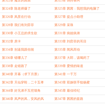
第322章 魔怔的茜茜
第323章 倒持泰阿
第324章 陈老师爆了
第325章 茜茜：我想我的电脑了
第326章 风景在行动
第327章 提点小助理
第328章 我们有刘弈菲
第329章 采珠
第330章 小王总的求生欲
第331章 病姐病弟
第332章 房卡
第333章 刘弈菲的耳目
第334章 别逼我跟你闹
第335章 闻风而动
第336章 错哪儿了
第337章 大郎，该喝药了
第338章 走错路了
第339章 爱情的味道
第340章 开幕（求下月票）
第341章 一千万
第342章 天仙穿鞋，二十五孝
第343章 双姝联手狙杨蜜
第344章 好兄弟不互挖墙角
第345章 最佳经纪
第346章 风声的风，安风的风
第347章 茜茜的套路