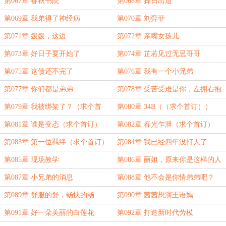
第067章 春秋书院
第068章 择日出道
第069章 我弟得了神经病
第070章 刘弈菲
第071章 媛媛，这边
第072章 亲嘴女孩儿
第073章 好日子要开始了
第074章 芷若见过无忌哥哥
第075章 这债还不完了
第076章 我有一个小兄弟
第077章 你们都是弟弟
第078章 受苦受难是你，左拥右抱
是他
第079章 我被绑架了？（求个首
第080章 34B（（求个首订））
订）
第081章 谁是变态（求个首订）
第082章 春光乍泄（求个首订）
第083章 第一位羁绊（求个首订）
第084章 我已经四年没打人了
第085章 现场教学
第086章 丽姐，原来你是这样的人
第087章 小兄弟的消息
第088章 他不会是你情弟弟吧？
第089章 舒服的舒，畅快的畅
第090章 茜茜想演王语嫣
第091章 好一朵美丽的白莲花
第092章 打造新时代劳模