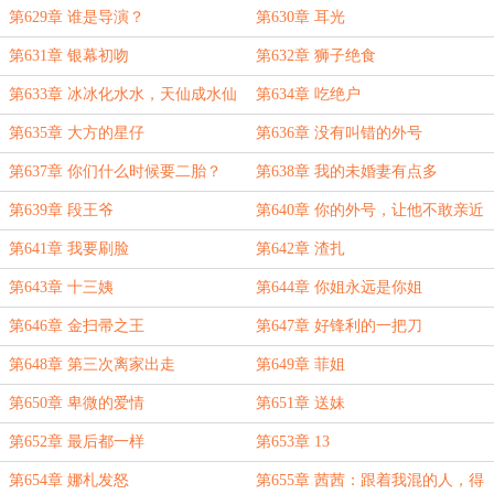
吧？
第629章 谁是导演？
第630章 耳光
第631章 银幕初吻
第632章 狮子绝食
第633章 冰冰化水水，天仙成水仙
第634章 吃绝户
第635章 大方的星仔
第636章 没有叫错的外号
第637章 你们什么时候要二胎？
第638章 我的未婚妻有点多
第639章 段王爷
第640章 你的外号，让他不敢亲近
第641章 我要刷脸
第642章 渣扎
第643章 十三姨
第644章 你姐永远是你姐
第646章 金扫帚之王
第647章 好锋利的一把刀
第648章 第三次离家出走
第649章 菲姐
第650章 卑微的爱情
第651章 送妹
第652章 最后都一样
第653章 13
第654章 娜札发怒
第655章 茜茜：跟着我混的人，得