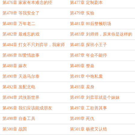
第476章 家家有本难念的经
第477章 定制剧本
第478章 等我安全了
第479章 实验
第480章 万年老二
第481章 80后整顿职场
第482章 最难忘的戏
第483章 刘师师，原来你是这样的
第484章 打女不只刘弈菲，我家师
第485章 探班小王子
师也能打
第486章 BJ爱情故事
第487章 年会不能停
第488章 嫁衣
第489章 整蛊
第490章 天选马尔泰
第491章 中饱私囊
第492章 发配北电
第493章 卖身
第494章 武侠新世界
第495章 刘弈菲就是个妹妹
第496章 我们应该能成朋友
第497章 工欲善其事
第498章 自备工具
第499章 死仇
第500章 战国
第501章 杨蜜又认错