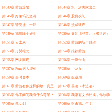
第043章 茜茜爆发
第044章 第一次离家出走
第045章 好莱坞的邀请
第046章 股份改制
第047章 请受徒儿一拜
第048章 漫威破产
第049章 我想睡个好觉
第050章 秦朝那些事儿（求追读）
第051章 云太康
第052章 茜茜的新年愿望
第053章 打哭程龙
第054章 推荐茜茜
第055章 网友面现
第056章 一座金山
第057章 Pony这人能处
第058章 小龙女
第059章 秦时资本
第060章 叛逆期
第061章 茜茜有你这样的娘，真是
第062章 霸凌（求追读）
悲哀（求追读）
第063章 你不问问我有什么背景？
第064章 我家有女初长成，你敢动
（求追读）
她就入刑（求追读）
第065章 越女剑
第066章 封杀我几年？