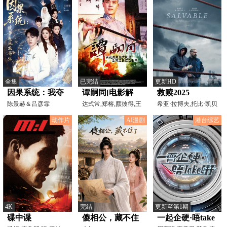
全集
已完结
更新HD
因果系统：我夺
谭嗣同[电影解
救赎2025
气运救苍生
陈景赫＆吕彦霏
说]
达式常,郑榕,颜彼得,王
希亚·拉博夫,托比·凯贝
洪生,顾岚,宋晓英,王
尔,詹姆斯·科兹莫
动作片
AI漫剧
港台综艺
4K
完结
更新至第1期
碟中谍
傻相公，藏不住
一起企硬·唔take