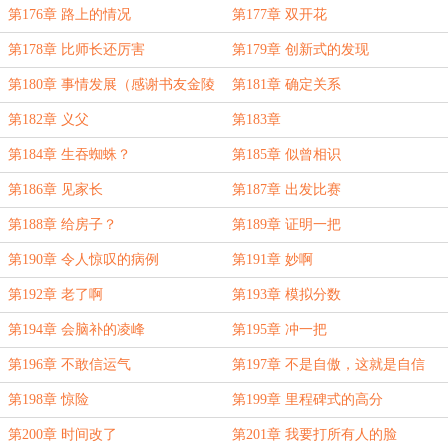
第176章 路上的情况
第177章 双开花
第178章 比师长还厉害
第179章 创新式的发现
第180章 事情发展（感谢书友金陵
第181章 确定关系
勇者升级舵主）
第182章 义父
第183章
第184章 生吞蜘蛛？
第185章 似曾相识
第186章 见家长
第187章 出发比赛
第188章 给房子？
第189章 证明一把
第190章 令人惊叹的病例
第191章 妙啊
第192章 老了啊
第193章 模拟分数
第194章 会脑补的凌峰
第195章 冲一把
第196章 不敢信运气
第197章 不是自傲，这就是自信
第198章 惊险
第199章 里程碑式的高分
第200章 时间改了
第201章 我要打所有人的脸