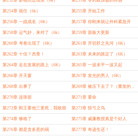
第252章 影视照进现实（6k）
第253章 令武毅惊骇的待遇
第254章 就任（6k）
第255章 开始工作
第256章 一战成名（6K）
第257章 你刚来就让外科紧急开
会？（6K）
第258章 运气好，来对了（6k）
第259章 面板大更新
第260章 考卷出现了（6K）
第261章 开切肝之先河（6K）
第262章 十佳？杰青！
第263章 未来的路定了（6K）
第264章 走在发展的路上（6K）
第265章 一波未平一波又起
第266章 开天窗
第267章 发光的男人（6K）
第268章 出事了
第269章 被压下去了？（重发的，
已经订阅的就不要订阅了，等解禁
第270章 连珠箭
第271章 要命
吧）
第272章 阎王要他三更死，我敢留
第273章 惊弓之鸟
人到五更
第274章 够格了
第275章 威廉教授真是个好人
第276章 都是贪多惹的祸
第277章 奇迹生还！