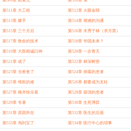
第509章 那束光
第510章 保
第511章 大工程
第512章 火眼金睛
第513章 棘手
第514章 艰难的沟通
第515章 三个月后
第516章 木秀于林（求月票）
第517章 救命的技术
第518章 华国未来？
第519章 大医精诚曰神
第520章 一步青天
第521章 成了
第522章 林深树密
第523章 当爸爸了
第524章 倒霉的患者
第525章 维权的难
第526章 都要成为支柱
第527章 痛并快乐着
第528章 倔强的患者
第529章 专著
第530章 生死博弈
第531章 原因所在
第532章 医生的后盾
第533章 淘到宝了
第534章 医疗中心的琐事