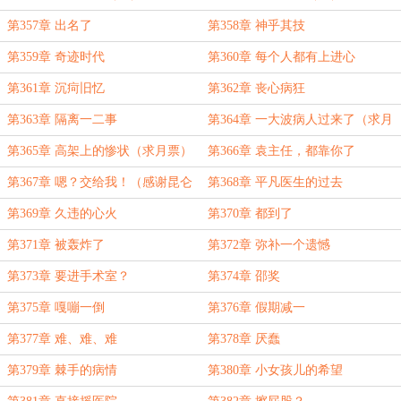
第357章 出名了
第358章 神乎其技
第359章 奇迹时代
第360章 每个人都有上进心
第361章 沉疴旧忆
第362章 丧心病狂
第363章 隔离一二事
第364章 一大波病人过来了（求月
票）
第365章 高架上的惨状（求月票）
第366章 袁主任，都靠你了
第367章 嗯？交给我！（感谢昆仑
第368章 平凡医生的过去
护法））
第369章 久违的心火
第370章 都到了
第371章 被轰炸了
第372章 弥补一个遗憾
第373章 要进手术室？
第374章 邵奖
第375章 嘎嘣一倒
第376章 假期减一
第377章 难、难、难
第378章 厌蠢
第379章 棘手的病情
第380章 小女孩儿的希望