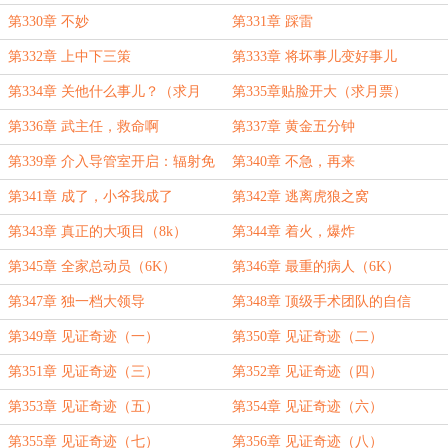
第330章 不妙
第331章 踩雷
第332章 上中下三策
第333章 将坏事儿变好事儿
第334章 关他什么事儿？（求月
第335章贴脸开大（求月票）
票）
第336章 武主任，救命啊
第337章 黄金五分钟
第339章 介入导管室开启：辐射免
第340章 不急，再来
疫
第341章 成了，小爷我成了
第342章 逃离虎狼之窝
第343章 真正的大项目（8k）
第344章 着火，爆炸
第345章 全家总动员（6K）
第346章 最重的病人（6K）
第347章 独一档大领导
第348章 顶级手术团队的自信
第349章 见证奇迹（一）
第350章 见证奇迹（二）
第351章 见证奇迹（三）
第352章 见证奇迹（四）
第353章 见证奇迹（五）
第354章 见证奇迹（六）
第355章 见证奇迹（七）
第356章 见证奇迹（八）