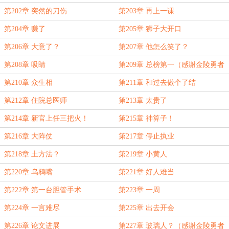
第202章 突然的刀伤
第203章 再上一课
第204章 赚了
第205章 狮子大开口
第206章 大意了？
第207章 他怎么笑了？
第208章 吸睛
第209章 总榜第一（感谢金陵勇者
就位护法）
第210章 众生相
第211章 和过去做个了结
第212章 住院总医师
第213章 太贵了
第214章 新官上任三把火！
第215章 神算子！
第216章 大阵仗
第217章 停止执业
第218章 土方法？
第219章 小黄人
第220章 乌鸦嘴
第221章 好人难当
第222章 第一台胆管手术
第223章 一周
第224章 一言难尽
第225章 出去开会
第226章 论文进展
第227章 玻璃人？（感谢金陵勇者