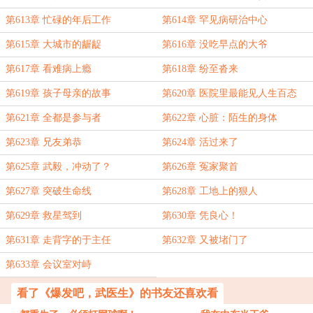
第613章 忙碌的年后工作
第614章 罕见病研治中心
第615章 大城市的龌龊
第616章 没吃早点的大爷
第617章 看难病上瘾
第618章 纷至沓来
第619章 孩子母亲的故事
第620章 医院里最能见人生百态
第621章 全都是参与者
第622章 心脏：陌生的身体
第623章 兄友弟恭
第624章 活过来了
第625章 武毅，冲动了？
第626章 冤家聚首
第627章 突破生命线
第628章 工地上的狠人
第629章 救星驾到
第630章 凭良心！
第631章 走背字的于主任
第632章 又被堵门了
第633章 会议室对峙
看了《爆发吧，武医生》的书友还喜欢看