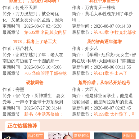
都重生了，必须打网球啊！
我在中东当王爷
作者：何处不天涯
作者：万古青天一株柳
简介：万万没想到，被公司优
简介：黄毛大学牲魂穿到了年沙
化，又被女友分手的孟浩，因为
特...
和别人切磋了一场网球赛重生
更新时间：2026-08-07 03:46:30
更新时间：2026-08-07 09:14:30
了，一觉醒来发现自...
最新章节：
第605章 名副其实的新
最新章节：
第705章 伊拉克北部收
四巨头
官
1978，我考上了哈工大
我的智商逐年递增
作者：葫芦村人
作者：介安艺
简介：谢威穿越到了年，老人在
简介：【学霸+无系统+无女主+智
南边的海边画了一个圈的那一
商在线+科研+大国崛起】?陈拙重
年，也是恢复高考的第二年。了
更新时间：2026-08-05 16:45:06
生回了婴儿时期。但他没有系
更新时间：2026-08-06 09:11:56
解时代发展脉络的...
最新章节：
705 华峰管理干部被挖
统，没有随身空...
最新章节：
第431章 挂出来了
走一半，国际巨头的釜底抽薪之
硬核厨爸
荒野狩猎，从综艺开始起号
计？
作者：旁墨
作者：大匠人
简介：假·简介：厨神重生，妻女
简介：他是肄业留学生，他是退
受辱，一声令下全球十万顶级厨
役轮回者，他是阿拉斯加的北境
师集结……真·简介：这是一个顶
更新时间：2026-07-27 20:31:44
牛仔，他更是一名初出茅庐的荒
更新时间：2026-08-07 02:03:45
尖厨艺大师...
最新章节：
新书《生活系修仙：
野新人博主。故...
最新章节：
第199章 太作弊了，引
乡野厨修到东厨司命》求支持！
以为戒
正在热播推荐
现代都市
影视解说
剧情片