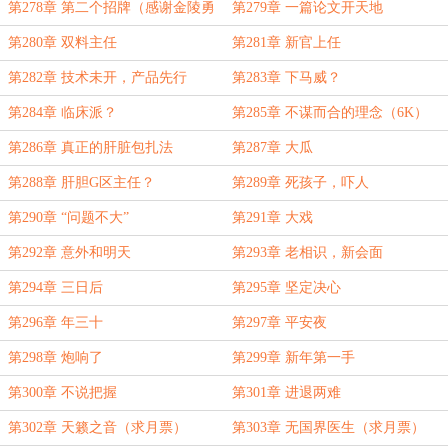
第278章 第二个招牌（感谢金陵勇
第279章 一篇论文开天地
者就位掌门）
第280章 双料主任
第281章 新官上任
第282章 技术未开，产品先行
第283章 下马威？
第284章 临床派？
第285章 不谋而合的理念（6K）
第286章 真正的肝脏包扎法
第287章 大瓜
第288章 肝胆G区主任？
第289章 死孩子，吓人
第290章 “问题不大”
第291章 大戏
第292章 意外和明天
第293章 老相识，新会面
第294章 三日后
第295章 坚定决心
第296章 年三十
第297章 平安夜
第298章 炮响了
第299章 新年第一手
第300章 不说把握
第301章 进退两难
第302章 天籁之音（求月票）
第303章 无国界医生（求月票）