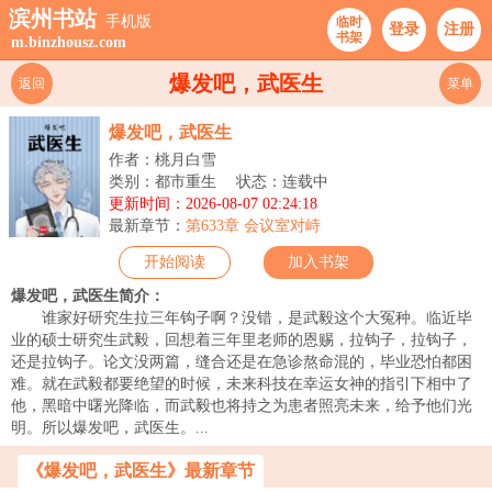
滨州书站
手机版
临时
登录
注册
书架
m.binzhousz.com
爆发吧，武医生
返回
菜单
爆发吧，武医生
作者：桃月白雪
类别：都市重生
状态：连载中
更新时间：2026-08-07 02:24:18
最新章节：
第633章 会议室对峙
开始阅读
加入书架
爆发吧，武医生简介：
谁家好研究生拉三年钩子啊？没错，是武毅这个大冤种。临近毕
业的硕士研究生武毅，回想着三年里老师的恩赐，拉钩子，拉钩子，
还是拉钩子。论文没两篇，缝合还是在急诊熬命混的，毕业恐怕都困
难。就在武毅都要绝望的时候，未来科技在幸运女神的指引下相中了
他，黑暗中曙光降临，而武毅也将持之为患者照亮未来，给予他们光
明。所以爆发吧，武医生。...
《爆发吧，武医生》最新章节