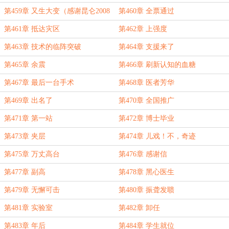
第459章 又生大变（感谢昆仑2008
第460章 全票通过
就位宗师）
第461章 抵达灾区
第462章 上强度
第463章 技术的临阵突破
第464章 支援来了
第465章 余震
第466章 刷新认知的血糖
第467章 最后一台手术
第468章 医者芳华
第469章 出名了
第470章 全国推广
第471章 第一站
第472章 博士毕业
第473章 夹层
第474章 儿戏！不，奇迹
第475章 万丈高台
第476章 感谢信
第477章 副高
第478章 黑心医生
第479章 无懈可击
第480章 振聋发聩
第481章 实验室
第482章 卸任
第483章 年后
第484章 学生就位