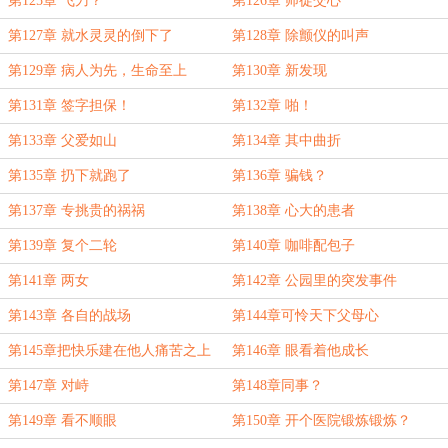
第125章 飞刀？
第126章 师徒交心
第127章 就水灵灵的倒下了
第128章 除颤仪的叫声
第129章 病人为先，生命至上
第130章 新发现
第131章 签字担保！
第132章 啪！
第133章 父爱如山
第134章 其中曲折
第135章 扔下就跑了
第136章 骗钱？
第137章 专挑贵的祸祸
第138章 心大的患者
第139章 复个二轮
第140章 咖啡配包子
第141章 两女
第142章 公园里的突发事件
第143章 各自的战场
第144章可怜天下父母心
第145章把快乐建在他人痛苦之上
第146章 眼看着他成长
第147章 对峙
第148章同事？
第149章 看不顺眼
第150章 开个医院锻炼锻炼？