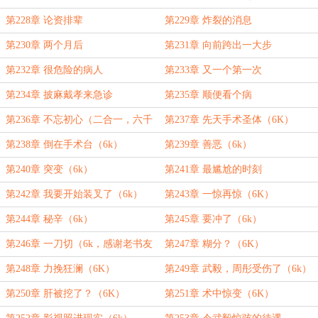
就位长老）
第228章 论资排辈
第229章 炸裂的消息
第230章 两个月后
第231章 向前跨出一大步
第232章 很危险的病人
第233章 又一个第一次
第234章 披麻戴孝来急诊
第235章 顺便看个病
第236章 不忘初心（二合一，六千
第237章 先天手术圣体（6K）
字）
第238章 倒在手术台（6k）
第239章 善恶（6k）
第240章 突变（6k）
第241章 最尴尬的时刻
第242章 我要开始装叉了（6k）
第243章 一惊再惊（6K）
第244章 秘辛（6k）
第245章 要冲了（6k）
第246章 一刀切（6k，感谢老书友
第247章 糊分？（6K）
昆仑2008就位舵主）
第248章 力挽狂澜（6K）
第249章 武毅，周彤受伤了（6k）
第250章 肝被挖了？（6K）
第251章 术中惊变（6K）