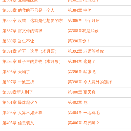
第381章 直接摇医院
第382章 擦屁股？
第383章 他救的不只是一个人
第384章 中奖
第385章 没错，这就是他想要的东
第386章 四个月后
西
第387章 雷文仲的请求
第388章我是武毅
第389章 当仁不让
第390章惊！
第391章 哲哥，这里（求月票）
第392章 老师等着你
第393章 肚子里的异物（求月票）
第394章 这是？
第395章 天塌了
第396章 猛张飞
第397章 一波三折
第398章 令人意外的选择
第399章新人到了
第400章 嬴天真
第401章 爆炸起火？
第402章 危
第403章 人算不如天算
第404章 一地鸡毛
第405章 信息装叉
第406章 乌鸦嘴？