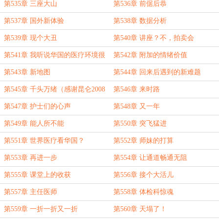
第535章 三座大山
第536章 前倨后恭
第537章 国外新体验
第538章 数据分析
第539章 现个大丑
第540章 讲座？不，拍卖会
第541章 我听说华国的医疗环境很
第542章 附加的情绪价值
好
第543章 新地图
第544章 回来后遇到的新难题
第545章 千头万绪（感谢昆仑2008
第546章 来时路
登临盟主）
第547章 护士们的心声
第548章 又一年
第549章 能人所不能
第550章 突飞猛进
第551章 世界医疗看华国？
第552章 师妹的打算
第553章 再进一步
第554章 让通道畅通无阻
第555章 课堂上的收获
第556章 接个大活儿
第557章 主任医师
第558章 体检科惊魂
第559章 一折一折又一折
第560章 天塌了！