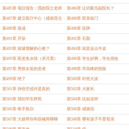
第485章 项目报告：我的院士老师
第486章 让武毅当副院长？
第487章 建立医疗中心（感谢昆仑
第488章 双喜临门
2008的万里挑一打赏））
第489章 落成
第490章 挂牌
第491章 开诊
第492章 石胎
第493章 拔罐缓解的心梗？
第494章 就是这么牛皮
第495章 医患鱼水情（求月票）
第496章 学生好啊，学生得收
第497章 男扮女装的患者
第498章 早高峰的惊险
第499章 绝了
第500章 轩然大波
第501章 孙悟空或许是真的
第502章 大家长
第503章 我怕学生猝死
第504章 比如这样
第505章 唯手熟尔
第506章 感谢信
第507章 大娘帮你和器械商聊聊
第508章 哪有孩子不爱母亲