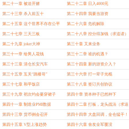
第二十一章 被迫开赌
第二十二章 日入4000元
第二十三章 杀入前五十
第二十四章 我要当游资
第二十五章 这个世界不存在公平
第二十六章 危机解除
第二十七章 三天三板
第二十八章 控分得加钱（求追读）
第二十九章 joker大神
第三十章 又来业务
第三十一章 给男人花钱
第三十二章 谁的机遇？
第三十三章 清仓长安汽车
第三十四章 新的游资介入？
第三十五章 互关“跳楼哥”
第三十六章 打一辈子光棍
第三十七章 和平饭店
第三十八章 签订共创协议
第三十九章 初次约会要穿裙子
第四十章 资本种子已然种下
第四十一章 制造业PMI数据
第四十二章 打板，龙头战法（求追
读）
第四十三章 货币例会召开
第四十四章 大盘回调，全仓猛干！
第四十五章 V型上涨趋势
第四十六章 舍友全军覆没