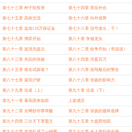
第七十三章 种子轮投资
第七十四章 里应外合
第七十五章 高校交流
第七十六章 向外借势
第七十七章 追加118万保证金
第七十八章 信号发出，干！
第七十九章 博弈开始
第八十章 争做龙头
第八十一章 波浪洗盘法
第八十二章 纷争开始（求追读）
第八十三章 失踪的张扬
第八十四章 浮盈百万
第八十五章 谁在试探谁？
第八十六章 徐翔最后的警告
第八十七章 返回沪财
第八十八章 张扬的影响力
第八十九章 论道（上）
第九十章 论道（下）
第九十一章 暴风雨来临前
上架感言
第九十二章 全网炒作莽草酸
第九十三章 张扬的最终底牌
第九十四章 三分天下章盟主
第九十五章 大盘阴包阳
第九十六章 市场乱成了一锅粥
第九十七章 令人疯狂的金融