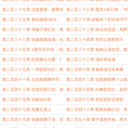
股市凑齐卧龙凤雏
城啤酒自爆疫苗研发失败
第二百二十七章 洗盘吸筹，蓄势待
第二百二十八章 股市A杀行情，“刘
发
关张”8000万撬动18.7亿
第二百二十九章 幕后搅局J先生，
第二百三十章 必输局？刘关张浮亏
这是谁的必输局？
超3.9亿！
第二百三十一章 张扬子弹已至，谁
第二百三十二章 舆论攻坚战，局势
才是砧板鱼肉？
彻底搅浑
第二百三十三章 张扬插旗深城，合
第二百三十四章 郑庄公箭射周天
成肽疫苗被轮番质疑
子，揭秘长达10年骗局
第二百三十五章 A股节后补涨，J先
第二百三十六章 机构山顶吹风，散
生爆头山城啤酒
户关灯吃面
第二百三十七章 吃面梗火出圈，J
第二百三十八章 境外资金做
先生信息被机构深挖
局？“刘关张团伙”出货天坛生物
第二百三十九章 一举斩获20亿，陈
第二百四十章 富春路成员名单曝
小群上门拜师
光，陶宇昂赴约鸿门宴
第二百四十一章 左右摇摆陶宇昂，
第二百四十二章 切割财研网？山雨
信念崩塌陈小群
欲来风满楼
第二百四十三章 四龙四凤计划，徐
第二百四十四章 向鲍老坦白，赵丹
翔再入圈套
阳与外资入局
第二百四十五章 张扬坦白所
第二百四十六章 程宏发妒忌泄密，
有，“刘关张”团伙扩员
徐翔设局Asking
第二百四十七章 组建五虎上
第二百四十八章 机构自救行动，张
将，“张江团伙”接管时代浪潮！
扬解剖游资手法
第二百四十九章 张扬明牌下场，交
第二百五十章 碟中谍的内鬼，两大