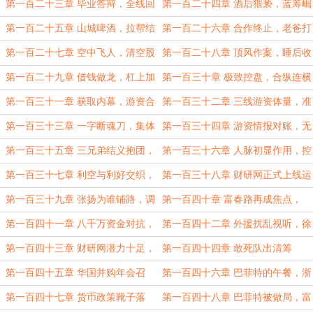
盘
第一百二十三章 毕业答辩，全线回
第一百二十四章 酒后猥亵，蓝筹崛
调
起
第一百二十五章 山城啤酒，拉帮结
第一百二十六章 合作终止，老爸打
派
钱
第一百二十七章 空中飞人，清空股
第一百二十八章 顶风作案，睡后收
票
入
第一百二十九章 借钱做龙，杠上加
第一百三十章 极致控盘，合纵连横
杠
（二合一大章）
第一百三十一章 获取内幕，游资合
第一百三十二章 三线游资体量，准
力（二合一大章）
备清仓砸盘
第一百三十三章 一字断魂刀，集体
第一百三十四章 游资情报对账，无
挂山顶
影脚落地沪都
第一百三十五章 三兄弟结义抱团，
第一百三十六章 人脉初显作用，控
游资处罚公告出炉
盘凯诺科技
第一百三十七章 利空与利好交织，
第一百三十八章 财研网正式上线运
华国股市迎来绽放牛
营
第一百三十九章 张扬为谁铺路，调
第一百四十章 富春路再成焦点，
停凯诺科技资金博弈
924重现凯诺科技
第一百四十一章 八千万资金对抗，
第一百四十二章 外援扰乱视听，徐
张扬掏出最终底牌
翔成了接盘侠
第一百四十三章 财研网潜力十足，
第一百四十四章 敢死队出清筹
敢死队谣言自救
码，“刘关张”再入凯诺科技
第一百四十五章 华国并购年会召
第一百四十六章 巴菲特的午餐，浙
开，张扬神鬼不觉控盘
商饭局入场券
第一百四十七章 货币政策靴子落
第一百四十八章 巴菲特被做局，富