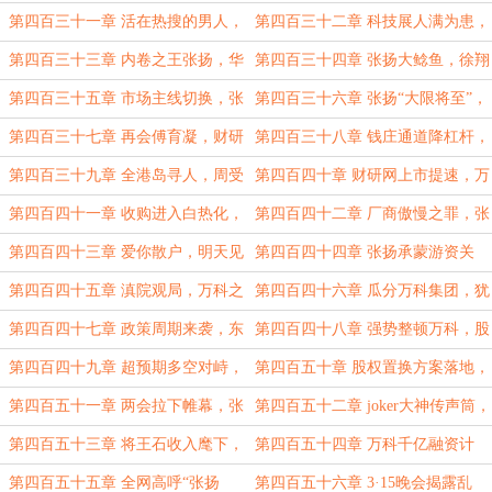
间
深城科技展开幕
第四百三十一章 活在热搜的男人，
第四百三十二章 科技展人满为患，
物联网概念萌芽
华兴手机首度亮相
第四百三十三章 内卷之王张扬，华
第四百三十四章 张扬大鲶鱼，徐翔
兴为炒股而生
断魂刀
第四百三十五章 市场主线切换，张
第四百三十六章 张扬“大限将至”，
扬被请喝茶
A股没有逻辑可言
第四百三十七章 再会傅育凝，财研
第四百三十八章 钱庄通道降杠杆，
网通过上市初审
财研网只要周受资
第四百三十九章 全港岛寻人，周受
第四百四十章 财研网上市提速，万
资出任CFO
科复牌涨停
第四百四十一章 收购进入白热化，
第四百四十二章 厂商傲慢之罪，张
华润正式确认离场
扬“退市”降半旗
第四百四十三章 爱你散户，明天见
第四百四十四章 张扬承蒙游资关
照，万科闹剧该收场了
第四百四十五章 滇院观局，万科之
第四百四十六章 瓜分万科集团，犹
争落幕
太资金收敛蛰伏
第四百四十七章 政策周期来袭，东
第四百四十八章 强势整顿万科，股
方财富要卖身
权置换东财
第四百四十九章 超预期多空对峙，
第四百五十章 股权置换方案落地，
万科大刀阔斧干
东方财富即将成为历史
第四百五十一章 两会拉下帷幕，张
第四百五十二章 joker大神传声筒，
扬在毁了万科？
王石心里防线被突破
第四百五十三章 将王石收入麾下，
第四百五十四章 万科千亿融资计
万科只是张扬的融资平台
划，市场到处是张扬的传说
第四百五十五章 全网高呼“张扬
第四百五十六章 3·15晚会揭露乱