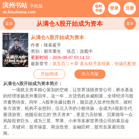
滨州书站
手机版
临时
登录
注册
书架
m.binzhousz.com
从满仓A股开始成为资本
返回
菜单
从满仓A股开始成为资本
作者：辣条鲨手
类别：都市重生
状态：连载中
更新时间：2026-08-07 03:14:32
最新章节：
第五百二十章 寡头联手套绞索，张扬匹配资
本队友
开始阅读
加入书架
从满仓A股开始成为资本简介：
一场犹太资本精心策划的空难，让世界顶级资管公司，桥水基金
的经理张扬意外重回年。这一年，次贷危机余威刚退，全球经济与股
市蓄势待发。同年，A股率先爆拉数月，随后进入技术性熊市。彼时
各方游资、机构不会想到，仅元入市的小散张扬，会成为A股新生代
最强游资。他随后创立的“胜天资本”，更是力压软银、贝莱德等一众
风险投资巨头，成为三星、苹果、小米等多家世界强公司的幕后金
主。关键词：股市操盘、商业投资、金融巨鳄，股市韭菜避坑指
南。...