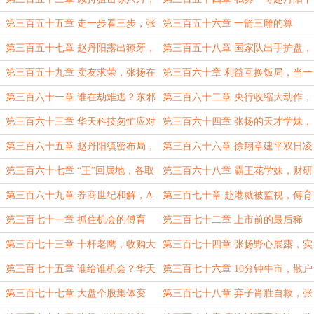
张扬紧急调整交易策略
场，华尔街对冲大师被A股教育
第三百五十五章 走一步看三步，张
第三百五十六章 一箭三雕的算
扬发动“面子果实”
计，“富春路”60万手报复封单
第三百五十七章 赵丹阳露出獠牙，
第三百五十八章 国家队出手护盘，
货币政策正式转向
华天科技下场做局
第三百五十九章 卖友求荣，张扬在
第三百六十章 利益互换饭局，当一
金融圈的含金量
回野蛮人
第三百六十一章 谁在劫难逃？东邪
第三百六十二章 央行收缩大动作，
葛卫东也要掺一脚
华天科技被敌意举牌
第三百六十三章 华天科技匆忙应对
第三百六十四章 张扬的天才学妹，
举牌，证监会下场调查
券商内斗即将落下帷幕？
第三百六十五章 赵丹阳缜密布局，
第三百六十六章 徐翔章建平双日凌
张扬将被迫离开A股？
空，张扬将淡出国内市场
第三百六十七章 “王”回属地，各取
第三百六十八章 霸王花学妹，财研
所需
网真要先行一步
第三百六十九章 券商世纪和解，A
第三百七十章 赴港就被监视，傅育
股牛回速归！
凝的野心所在
第三百七十一章 抓住机会的傅育
第三百七十二章 上市前的最后稀
凝，李家诚确定入股
释，张扬走进港岛家族核心圈
第三百七十三章 十杆老鹰，收购大
第三百七十四章 张扬野心展露，实
福证券
力是整合资源的基础
第三百七十五章 谁给谁机会？华天
第三百七十六章 10分钟牛市，散户
科技成封测龙头
被耍得团团转
第三百七十七章 大盘个股集体变
第三百七十八章 弃子肖胜自救，张