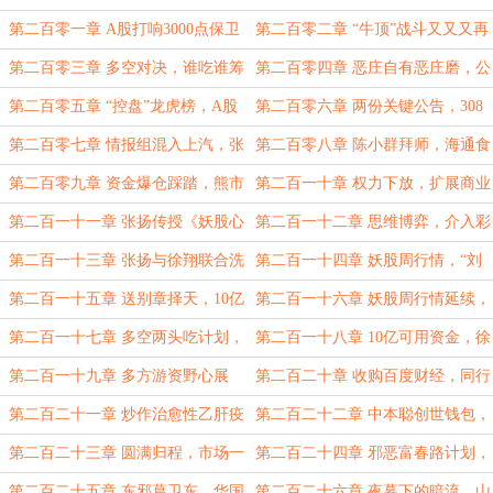
资圈，富春路2亿资金翘板自救
哥拜入一线游资门下
第二百零一章 A股打响3000点保卫
第二百零二章 “牛顶”战斗又又又再
战，“刘关张团伙”被机构爆头
次打响，富春路临近爆仓边缘？
第二百零三章 多空对决，谁吃谁筹
第二百零四章 恶庄自有恶庄磨，公
码？
募机构集体溃败
第二百零五章 “控盘”龙虎榜，A股
第二百零六章 两份关键公告，308
跌破3000点
三雄重聚
第二百零七章 情报组混入上汽，张
第二百零八章 陈小群拜师，海通食
扬在村长面前高调唱空
品连板启动
第二百零九章 资金爆仓踩踏，熊市
第二百一十章 权力下放，扩展商业
妖股齐飞
版图
第二百一十一章 张扬传授《妖股心
第二百一十二章 思维博弈，介入彩
法》，陈小群被徐翔活埋
虹
第二百一十三章 张扬与徐翔联合洗
第二百一十四章 妖股周行情，“刘
盘，10亿目标近在咫尺
关张团伙”获利超4亿
第二百一十五章 送别章择天，10亿
第二百一十六章 妖股周行情延续，
庆功宴的狂欢
山城啤酒橘子红了
第二百一十七章 多空两头吃计划，
第二百一十八章 10亿可用资金，徐
张扬成为市场“养牛人”
翔再度上演一字断魂刀
第二百一十九章 多方游资野心展
第二百二十章 收购百度财经，同行
露，张扬与李大霄正正得负？
齐胆寒
第二百二十一章 炒作治愈性乙肝疫
第二百二十二章 中本聪创世钱包，
苗概念，中环路的未解之谜
山城啤酒五天五板
第二百二十三章 圆满归程，市场一
第二百二十四章 邪恶富春路计划，
致看涨
A股重回3000点
第二百二十五章 东邪葛卫东，华国
第二百二十六章 夜幕下的暗流，山