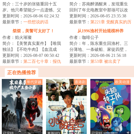
简介：三十岁的张骆重回十五
简介：苏南醉酒醒来，发现重生
岁。他只希望能少一点遗憾。父
回到了年北电教室中那场可以改
母的遗憾，暗恋的遗憾，成长的
更新时间：2026-08-06 02:24:32
变人生的重要辩论。对方辩手陆
更新时间：2026-08-05 23:35:38
遗憾。他其实所求...
最新章节：
一些想说的话
钏侃侃而谈，要...
最新章节：
第221章 觉醒真实的历
史！匈奴未灭，无以家为也！
桀桀，美警可太好了！
从1996渔村开始规模种养
作者：焰火璀璨
作者：咖啡公子
简介：【美警真实案件】【唯我
简介：年，陈东重生回渔村。三
独法】【不吃牛肉】【血流成
分薄地、一条破船、家徒四壁，
河】【多女】这里是穷人的地
更新时间：2026-08-07 00:50:42
还有病弱的双亲。这就是他重活
更新时间：2026-08-06 21:56:18
狱，富人的天堂，罪...
最新章节：
第二百七十章：报仇
一世的全部。为...
最新章节：
第53章 被出卖了
不隔夜！（求月票）
正在热播推荐
年代穿越
香港剧
欧美动漫
已完结
更新HD
已完结