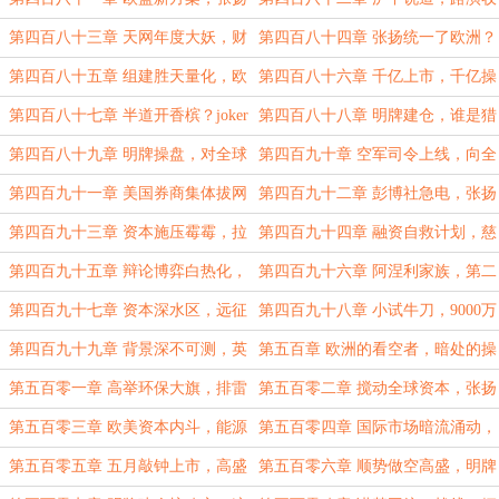
再回沪财
官
第四百八十三章 天网年度大妖，财
第四百八十四章 张扬统一了欧洲？
研网上市进入倒计时
团伙预扩编一人
第四百八十五章 组建胜天量化，欧
第四百八十六章 千亿上市，千亿操
洲投行看衰的连锁反应
盘，准备开火
第四百八十七章 半道开香槟？joker
第四百八十八章 明牌建仓，谁是猎
挺进欧洲市场
人谁是鹰？
第四百八十九章 明牌操盘，对全球
第四百九十章 空军司令上线，向全
钢铁龙头开枪
球钢铁龙头发起冲锋
第四百九十一章 美国券商集体拔网
第四百九十二章 彭博社急电，张扬
线，小丑正在表演
登上全美热搜
第四百九十三章 资本施压霉霉，拉
第四百九十四章 融资自救计划，慈
飒军团出征欧美
善资本家无法选中
第四百九十五章 辩论博弈白热化，
第四百九十六章 阿涅利家族，第二
幽灵在欧洲徘徊
只唱空标的
第四百九十七章 资本深水区，远征
第四百九十八章 小试牛刀，9000万
军凯旋而归
撤离
第四百九十九章 背景深不可测，英
第五百章 欧洲的看空者，暗处的操
国石油公司被盯上
盘手
第五百零一章 高举环保大旗，排雷
第五百零二章 搅动全球资本，张扬
视频成死亡名单
充当保险丝
第五百零三章 欧美资本内斗，能源
第五百零四章 国际市场暗流涌动，
危机进入倒计时
国内市场暴跌开始
第五百零五章 五月敲钟上市，高盛
第五百零六章 顺势做空高盛，明牌