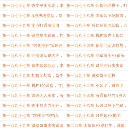
朗，跳楼哥硬挤刘关张团伙
基金广告商抵达
第一百七十五章 收支平衡实现，张
第一百七十六章 公募经理棋子，打
扬承认富春路马甲
新爆赚3000万！
第一百七十七章 A股决堤崩盘，华
第一百七十八章 国家队下场救市，
建成为资金避风港
张扬已成亿元户
第一百七十九章 零点打通淘宝引
第一百八十章 后知后觉巴菲特，回
流，集体看空A股走势
击同行恶意竞争
第一百八十一章 砸崩华国建筑，刘
第一百八十二章 机构散户山顶罚
关张斩获2.4亿收益
站，财研网挖人反击同行
第一百八十三章 “钓鱼拉升”策略再
第一百八十四章 多部门定调趋势，
现，陈三荣是当畜生的料
张扬已成空军司令？
第一百八十五章 经济论坛刷名声，
第一百八十六章 空军司令VS多头
散户团结就是牛？
总督，张扬演讲成资本宠儿
第一百八十七章 资本蠢蠢欲动，张
第一百八十八章 财经同行步步紧
扬与李大霄彻底对立
逼，富春路定点爆破散户
第一百八十九章 劫贫又劫富，畜生
第一百九十章 跳楼哥全仓梭
富春路
哈，“刘关张”团伙硬刚公募机构！
第一百九十一章 机构1亿砸盘，“刘
第一百九十二章 不装了，摊牌了
关张”更换富春路席位
第一百九十三章 筹码无人承接，海
第一百九十四章 海通食品与A股大
通食品被全网抛售
盘齐跌，真正的股灾来临！
第一百九十五章 陈小群火力全开，
第一百九十六章 从风口摔下的猪，
张扬布局情报网络
张扬“借资成资”
第一百九十七章 “跳楼哥”锒铛入
第一百九十八章 月亮顶VS抱团
狱，张扬地球顶VS大霄不屈牛
牛，“扬霄”进入全面对立状态
第一百九十九章 跳楼哥事迹传遍游
第二百章 太阳顶VS彩虹牛，跳楼