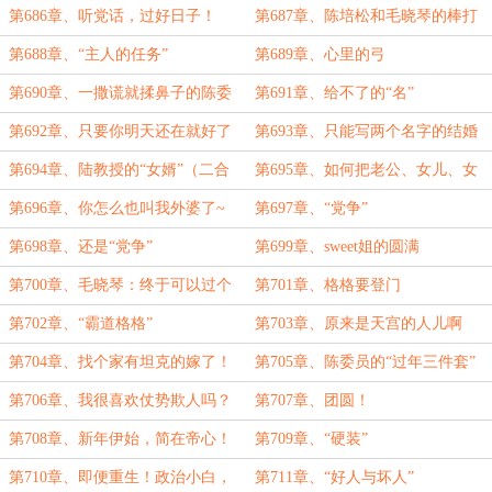
第686章、听党话，过好日子！
第687章、陈培松和毛晓琴的棒打
鸳鸯！
第688章、“主人的任务”
第689章、心里的弓
第690章、一撒谎就揉鼻子的陈委
第691章、给不了的“名”
员
第692章、只要你明天还在就好了
第693章、只能写两个名字的结婚
证
第694章、陆教授的“女婿”（二合
第695章、如何把老公、女儿、女
一）
婿培养的如此优秀？
第696章、你怎么也叫我外婆了~
第697章、“党争”
第698章、还是“党争”
第699章、sweet姐的圆满
第700章、毛晓琴：终于可以过个
第701章、格格要登门
安心年了！
第702章、“霸道格格”
第703章、原来是天宫的人儿啊
第704章、找个家有坦克的嫁了！
第705章、陈委员的“过年三件套”
第706章、我很喜欢仗势欺人吗？
第707章、团圆！
第708章、新年伊始，简在帝心！
第709章、“硬装”
第710章、即便重生！政治小白，
第711章、“好人与坏人”