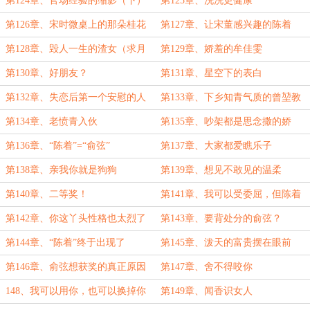
第124章、官场经验的缩影（下）
第125章、洗洗更健康
第126章、宋时微桌上的那朵桂花
第127章、让宋董感兴趣的陈着
第128章、毁人一生的渣女（求月
第129章、娇羞的牟佳雯
票）
第130章、好朋友？
第131章、星空下的表白
第132章、失恋后第一个安慰的人
第133章、下乡知青气质的曾堃教
授
第134章、老愤青入伙
第135章、吵架都是思念撒的娇
第136章、“陈着”=“俞弦”
第137章、大家都爱瞧乐子
第138章、亲我你就是狗狗
第139章、想见不敢见的温柔
第140章、二等奖！
第141章、我可以受委屈，但陈着
不行！
第142章、你这丫头性格也太烈了
第143章、要背处分的俞弦？
第144章、“陈着”终于出现了
第145章、泼天的富贵摆在眼前
第146章、俞弦想获奖的真正原因
第147章、舍不得咬你
148、我可以用你，也可以换掉你
第149章、闻香识女人