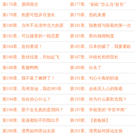
第176章、酒局座次
第177章、“副处”怎么当“处长”
第178章、热爱可抵岁月漫长
第179章、危机来袭
第180章、当年不去清华北大的原
第181章、陆教授与陈着的第一次
因
交锋
第182章、可以接受的一段恋爱
第183章、双向抽佣制度
第184章、造你黄谣！
第185章、日本的腻了，我要看欧
美的！
第186章、蛰伏结束，开始起飞
第187章、许校长和舒院长
第188章、客服鸭鸭
第189章、出名了
第190章、我不装了摊牌了！
第191章、勾心斗角的职场
第192章、高考加油，我在985等
第193章、会收买人心的陈着
你！（标题即祝福）
第194章、你在担心什么？
第195章、你为什么要欺负我？
第196章、那个女生真的是我吗？
第197章、学校里的“半官半商”
第198章、装逼都轮不到我出手
第199章、【老板娘】
第200章、渣男如何搭讪女孩
第201章、渣男如何搭讪女孩