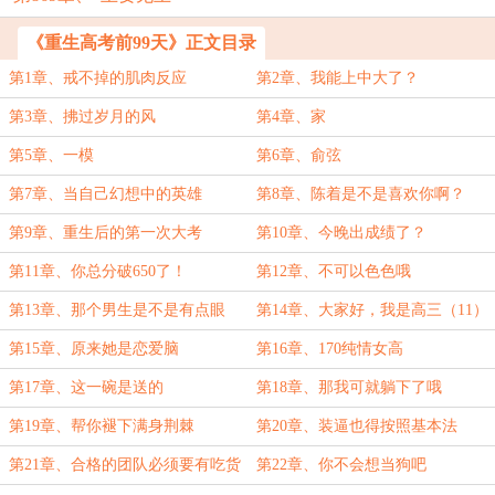
《重生高考前99天》正文目录
第1章、戒不掉的肌肉反应
第2章、我能上中大了？
第3章、拂过岁月的风
第4章、家
第5章、一模
第6章、俞弦
第7章、当自己幻想中的英雄
第8章、陈着是不是喜欢你啊？
第9章、重生后的第一次大考
第10章、今晚出成绩了？
第11章、你总分破650了！
第12章、不可以色色哦
第13章、那个男生是不是有点眼
第14章、大家好，我是高三（11）
熟？
班的陈着
第15章、原来她是恋爱脑
第16章、170纯情女高
第17章、这一碗是送的
第18章、那我可就躺下了哦
第19章、帮你褪下满身荆棘
第20章、装逼也得按照基本法
第21章、合格的团队必须要有吃货
第22章、你不会想当狗吧