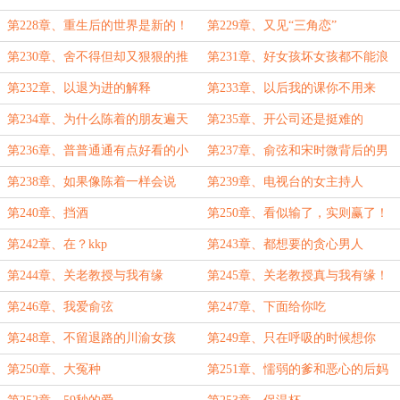
第228章、重生后的世界是新的！
第229章、又见“三角恋”
第230章、舍不得但却又狠狠的推
第231章、好女孩坏女孩都不能浪
开她
费！
第232章、以退为进的解释
第233章、以后我的课你不用来
了！
第234章、为什么陈着的朋友遍天
第235章、开公司还是挺难的
下
第236章、普普通通有点好看的小
第237章、俞弦和宋时微背后的男
女孩
人
第238章、如果像陈着一样会说
第239章、电视台的女主持人
话，成功唾手可得
第240章、挡酒
第250章、看似输了，实则赢了！
(4000字补更）
第242章、在？kkp
第243章、都想要的贪心男人
第244章、关老教授与我有缘
第245章、关老教授真与我有缘！
第246章、我爱俞弦
第247章、下面给你吃
第248章、不留退路的川渝女孩
第249章、只在呼吸的时候想你
第250章、大冤种
第251章、懦弱的爹和恶心的后妈
（将近6000字）