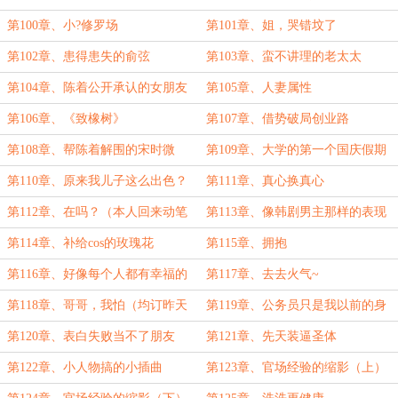
西，莫欺陈处穷
第100章、小?修罗场
第101章、姐，哭错坟了
第102章、患得患失的俞弦
第103章、蛮不讲理的老太太
第104章、陈着公开承认的女朋友
第105章、人妻属性
第106章、《致橡树》
第107章、借势破局创业路
第108章、帮陈着解围的宋时微
第109章、大学的第一个国庆假期
第110章、原来我儿子这么出色？
第111章、真心换真心
第112章、在吗？（本人回来动笔
第113章、像韩剧男主那样的表现
了）
（求订阅，差一点10万均订）
第114章、补给cos的玫瑰花
第115章、拥抱
第116章、好像每个人都有幸福的
第117章、去去火气~
结局
第118章、哥哥，我怕（均订昨天
第119章、公务员只是我以前的身
就破10万了，谢谢大家支持）
份
第120章、表白失败当不了朋友
第121章、先天装逼圣体
第122章、小人物搞的小插曲
第123章、官场经验的缩影（上）