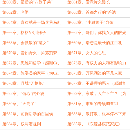
第660章、最后的“八旗子弟”
第661章、爱意弥久漫长
第662章、老婆
第663章、首都之行的“差池”
第664章、喜欢就是一场兵荒马乱
第665章、“小狐媚子”俞弦
的征程
第666章、格格VS川妹子
第667章、哥们，你找女人的眼光
一般般啊
第668章、会做饭的“渣女”
第669章、暗恋是最长的注目礼
（二合一）
第670章、爱如野火，抖落荆棘
第671章、女人的心思
第672章、思维和哲学（感谢Cz、
第673章、有权力的人和有影响力
的白银盟主）
的人
第674章、陈委员的家事（为Cz、
第675章、万绿湖边的平凡人家
白银盟的加更）
（炫文笔）
第676章、县城“刀枪炮”
第677章、不讲理的恶人（感谢九
八大卡的白银盟主）
第678章、“偏心”的外婆
第679章、家破，人亡不亡？（为
九八大卡的白银加更）
第680章、“天亮了”
第681章、市里的专项调查组
第682章、前倨后恭的百里侯
第683章、浪打浪，根本停不下来
第684章、权与潜规则
第685章、《东源县模范家庭》