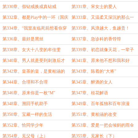
第330章、假钻戒换成真钻戒
第331章、宋女士的爱人
第332章、都是Play中的一环（国庆
第333章、又温柔又深沉的那么一
快乐！）
个人
第334章、“我室友临死前想看你穿
第335章、风浪越大，鱼越贵！
黑丝”
第336章、最好是黑丝
第337章、急诊科的香饽饽
第338章、女大十八变的牟佳雯
第339章、初恋就像天花，一辈子
只有一次
第340章、男人就是受到刺激后才
第341章、原来他不想和我和好
能成长
第342章、皇茶的皇，是黄柏涵的
第343章、陈着的“大将”
黄！
第344章、合理和不合理
第345章、醉酒的女人
第346章、原来你是一枚“M”
第347章、桂花解语
第348章、溯回手机助手
第349章、百年孤独和百年浪漫
第350章、宝藏一样的生活
第351章、黄柏涵的改变
第352章、恰同学少年
第353章、爱是一把会倾斜的雨伞
第354章、见父母（上）
第355章、见家长（下）