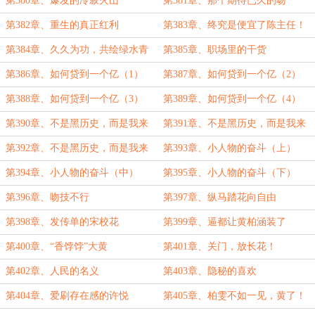
第380章、爆发的冷寂火山
第381章、那个期待已久的吻
第382章、重生的真正红利
第383章、终究是便宜了陈主任！
第384章、久久为功，共绘绿水青
第385章、职场里的干货
山的绚丽画卷
第386章、如何贷到一个亿（1）
第387章、如何贷到一个亿（2）
第388章、如何贷到一个亿（3）
第389章、如何贷到一个亿（4）
第390章、不是黑历史，而是我来
第391章、不是黑历史，而是我来
时的路（上）
时的路（中）
第392章、不是黑历史，而是我来
第393章、小人物的奋斗（上）
时的路（下）
第394章、小人物的奋斗（中）
第395章、小人物的奋斗（下）
第396章、吻技不行
第397章、纵马踏花向自由
第398章、发传单的宋校花
第399章、逼都让黄柏涵装了
第400章、“香饽饽”大黄
第401章、关门，放长花！
第402章、人民的名义
第403章、隐秘的喜欢
第404章、爱刷存在感的许悦
第405章、柏雯不如一见，黄了！