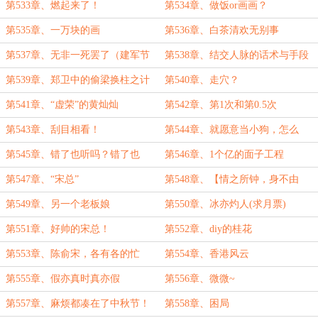
第533章、燃起来了！
第534章、做饭or画画？
第535章、一万块的画
第536章、白茶清欢无别事
第537章、无非一死罢了（建军节
第538章、结交人脉的话术与手段
快乐！）
第539章、郑卫中的偷梁换柱之计
第540章、走穴？
第541章、“虚荣”的黄灿灿
第542章、第1次和第0.5次
第543章、刮目相看！
第544章、就愿意当小狗，怎么
了？
第545章、错了也听吗？错了也
第546章、1个亿的面子工程
听！
第547章、“宋总”
第548章、【情之所钟，身不由
己】
第549章、另一个老板娘
第550章、冰亦灼人(求月票)
第551章、好帅的宋总！
第552章、diy的桂花
第553章、陈俞宋，各有各的忙
第554章、香港风云
第555章、假亦真时真亦假
第556章、微微~
第557章、麻烦都凑在了中秋节！
第558章、困局