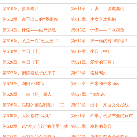
复？
第610章、救我狗命！
第611章、计谋——调虎离山
第612章、说不出口的“我想你”
第613章、少女喜欢抱抱
第614章、计谋——借尸还魂
第615章、计谋——浑水摸鱼
第616章、又是一次“王见王”？
第617章、神一样的时间管理！
第618章、生日（上）
第619章、生日（中）
第620章、生日（下）
第621章、爱情的官宣！
第622章、摘陈着桃子的来了
第623章、格格驾到
第624章、溯回VS腾迅
第625章、柚米和柚米plus
第626章、一拳（权）超人
第627章、“血统论”
第628章、狠狠的鞭挞我吧！（二
第629章、出手，来自文化战线！
合一）
第630章、大家都在“等死”
第631章、柚米手机发布会的宣讲
人
第632章、论“遵义会议”的作用与效
第633章、格格的尊容
果