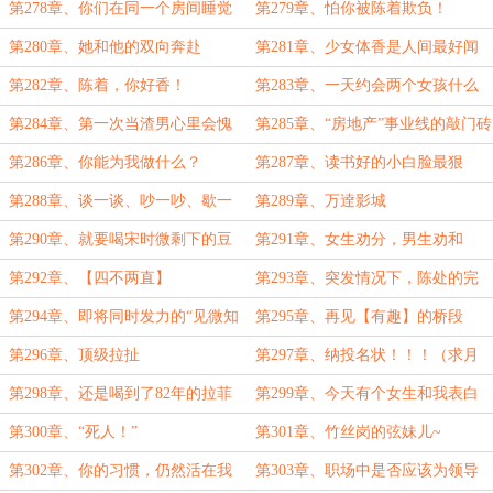
（下）
第278章、你们在同一个房间睡觉
第279章、怕你被陈着欺负！
的？
第280章、她和他的双向奔赴
第281章、少女体香是人间最好闻
的味道
第282章、陈着，你好香！
第283章、一天约会两个女孩什么
体验？
第284章、第一次当渣男心里会愧
第285章、“房地产”事业线的敲门砖
疚
第286章、你能为我做什么？
第287章、读书好的小白脸最狠
第288章、谈一谈、吵一吵、歇一
第289章、万逹影城
歇
第290章、就要喝宋时微剩下的豆
第291章、女生劝分，男生劝和
浆
第292章、【四不两直】
第293章、突发情况下，陈处的完
美应对
第294章、即将同时发力的“见微知
第295章、再见【有趣】的桥段
着”
第296章、顶级拉扯
第297章、纳投名状！！！（求月
票）
第298章、还是喝到了82年的拉菲
第299章、今天有个女生和我表白
了！
第300章、“死人！”
第301章、竹丝岗的弦妹儿~
第302章、你的习惯，仍然活在我
第303章、职场中是否应该为领导