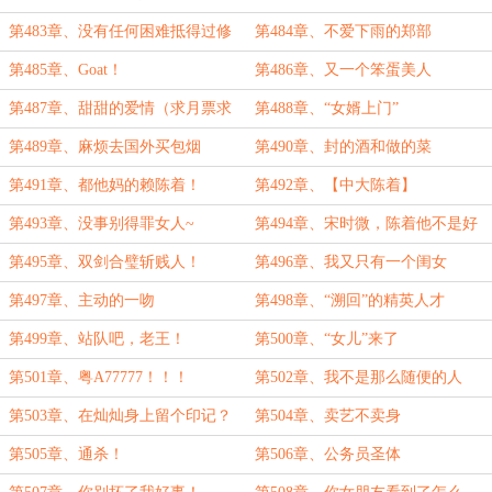
第483章、没有任何困难抵得过修
第484章、不爱下雨的郑部
罗场！
第485章、Goat！
第486章、又一个笨蛋美人
第487章、甜甜的爱情（求月票求
第488章、“女婿上门”
月票）
第489章、麻烦去国外买包烟
第490章、封的酒和做的菜
第491章、都他妈的赖陈着！
第492章、【中大陈着】
第493章、没事别得罪女人~
第494章、宋时微，陈着他不是好
男人！
第495章、双剑合璧斩贱人！
第496章、我又只有一个闺女
（4000字求票）
第497章、主动的一吻
第498章、“溯回”的精英人才
第499章、站队吧，老王！
第500章、“女儿”来了
第501章、粤A77777！！！
第502章、我不是那么随便的人
第503章、在灿灿身上留个印记？
第504章、卖艺不卖身
第505章、通杀！
第506章、公务员圣体