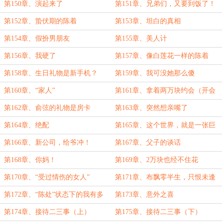
第150章、演起来了
第151章、兄弟们，又要到饭了！
第152章、蛰伏期的陈着
第153章、坦白的真相
第154章、假扮男朋友
第155章、美人计
第156章、我硬了
第157章、像白莲花一样的陈着
第158章、生日礼物是新手机？
第159章、我可没她那么傻
第160章、“家人”
第161章、拿着两万块约会（开会
不好意思）
第162章、俞弦的礼物是房卡
第163章、突然想亲嘴了
第164章、绝配
第165章、这个世界，就是一张巨
大的关系网
第166章、新公司，给爷冲！
第167章、父子的谈话
第168章、你妈！
第169章、2万块也经不住花
第170章、“受过情伤的女人”
第171章、布飘零半生，只恨未逢
明主
第172章、“陈处”状态下的我有多
第173章、意外之喜
猛！
第174章、接待二三事（上）
第175章、接待二三事（下）