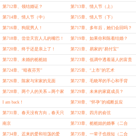
亦当不了经济强人
第712章、领结婚证？
第713章、情人节（上）
第714章、情人节（中）
第715章、情人节（下）
第716章、狗屁男人！
第717章、多年后，她们会回吗？
第718章、尝尝天宫人儿的嘴巴！
第719章、如果你和陈着结婚？
第720章、终于还是亲上了！
第721章、易家的“易付宝”
第722章、未婚的栀栀姐
第723章、低调中透着逼人的富贵
第724章、“暗夜芬芳”
第725章、“上市”的艺术
第726章、陈家与宋家的见面
第727章、毛晓琴的手心和手背
（二合一）
第728章、两个人的关系→两个家
第729章、未来的家庭成员？
庭的关系
I am back！
第730章、“怀孕”的戒断反应
第731章、春天没有方向，春天只
第732章、四月的俞弦
顾开花。
南京
第733章、栀栀姐的婚事（二合
一）
第734章、迟来的爱和坦荡的爱
第735章、一辈子也很短（二合