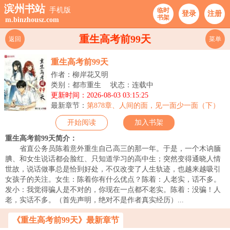
滨州书站
手机版
临时
登录
注册
书架
m.binzhousz.com
重生高考前99天
返回
菜单
重生高考前99天
作者：柳岸花又明
类别：都市重生
状态：连载中
更新时间：2026-08-03 03:15:25
最新章节：
第878章、人间的面，见一面少一面（下）
开始阅读
加入书架
重生高考前99天简介：
省直公务员陈着意外重生自己高三的那一年。于是，一个木讷腼
腆、和女生说话都会脸红、只知道学习的高中生；突然变得通晓人情
世故，说话做事总是恰到好处，不仅改变了人生轨迹，也越来越吸引
女孩子的关注。女生：陈着你有什么优点？陈着：人老实，话不多。
发小：我觉得骗人是不对的，你现在一点都不老实。陈着：没骗！人
老，实话不多。（首先声明，绝对不是作者真实经历）...
《重生高考前99天》最新章节