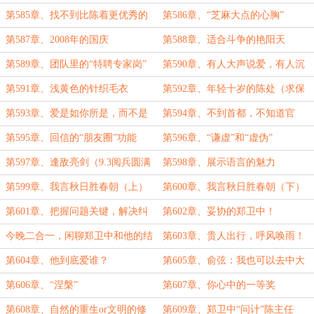
机！
第585章、找不到比陈着更优秀的
第586章、“芝麻大点的心胸”
男生
第587章、2008年的国庆
第588章、适合斗争的艳阳天
第589章、团队里的“特聘专家岗”
第590章、有人大声说爱，有人沉
默守护
第591章、浅黄色的针织毛衣
第592章、年轻十岁的陈处（求保
底月票！）
第593章、爱是如你所是，而不是
第594章、不到首都，不知道官
如我所愿
小！
第595章、回信的“朋友圈”功能
第596章、“谦虚”和“虚伪”
第597章、逢敌亮剑（9.3阅兵圆满
第598章、展示语言的魅力
落幕，正义必胜！）
第599章、我言秋日胜春朝（上）
第600章、我言秋日胜春朝（下）
第601章、把握问题关键，解决纠
第602章、妥协的郑卫中！
纷契机
今晚二合一，闲聊郑卫中和他的结
第603章、贵人出行，呼风唤雨！
局
（艺术已成2）
第604章、他到底爱谁？
第605章、俞弦：我也可以去中大
找你
第606章、“涅槃”
第607章、你心中的一等奖
第608章、自然的重生or文明的修
第609章、郑卫中“问计”陈主任