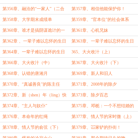
第356章、融洽的“一家人”（二合
第357章、相信他能保护你！
一）
第358章、大学期末成绩单
第359章、“官本位”的社会体系
第360章、谁才是搞阴谋诡计的一
第361章、心机兄妹
把好手？
第362章 、一辈子难以忘怀的生日
第363章、一辈子难以忘怀的生日
（上）
（中）
第364章、一辈子难以忘怀的生日
365、大火收汁（上）
（下）
第366章、大火收汁（中）
第367章、大火收汁（下）
第368章、认错的唐湘月
第369章、新人和旧人
第370章、“真诚善良”的陈主任
第371章、2008年的除夕
第372章、新（shen）年（ling）快
第373章、除夕百态
(fai)乐(luo )
第374章、“主人与奴仆”
第375章、邓栀：一个不想结婚的
女人
第376章、本命年的红绳
第377章、情人节的宋时微（上）
第378章、情人节的俞弦（下）
第379章、冚家铲的扑街！