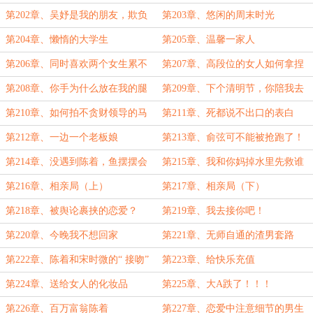
（上）
（下）
第202章、吴妤是我的朋友，欺负
第203章、悠闲的周末时光
她打断腿！
第204章、懒惰的大学生
第205章、温馨一家人
第206章、同时喜欢两个女生累不
第207章、高段位的女人如何拿捏
累？
清纯男大
第208章、你手为什么放在我的腿
第209章、下个清明节，你陪我去
上？
看妈妈
第210章、如何拍不贪财领导的马
第211章、死都说不出口的表白
屁
第212章、一边一个老板娘
第213章、俞弦可不能被抢跑了！
第214章、没遇到陈着，鱼摆摆会
第215章、我和你妈掉水里先救谁
是什么样的命运？
第216章、相亲局（上）
第217章、相亲局（下）
第218章、被舆论裹挟的恋爱？
第219章、我去接你吧！
第220章、今晚我不想回家
第221章、无师自通的渣男套路
第222章、陈着和宋时微的“ 接吻”
第223章、给快乐充值
第224章、送给女人的化妆品
第225章、大A跌了！！！
第226章、百万富翁陈着
第227章、恋爱中注意细节的男生