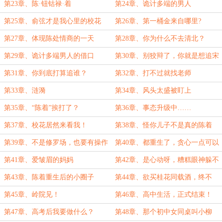
第23章、陈·钮钴禄·着
第24章、诡计多端的男人
第25章、俞弦才是我心里的校花
第26章、第一桶金来自哪里?
第27章、体现陈处情商的一天
第28章、你为什么不去清北？
第29章、诡计多端男人的借口
第30章、别狡辩了，你就是想追宋
时微！
第31章、你到底打算追谁？
第32章、打不过就找老师
第33章、涟漪
第34章、风头太盛被盯上
第35章、“陈着”挨打了？
第36章、事态升级中……
第37章、校花居然来看我！
第38章、怪你儿子不是真的陈着
第39章、不是修罗场，也要有操作
第40章、都重生了，贪心一点可以
理解的吧
第41章、爱皱眉的妈妈
第42章、是心动呀，糟糕眼神躲不
掉
第43章、陈着重生后的小圈子
第44章、欲买桂花同载酒，终不
似，少年游
第45章、岭院见！
第46章、高中生活，正式结束！
第47章、高考后我要做什么？
第48章、那个初中女同桌叫小柳