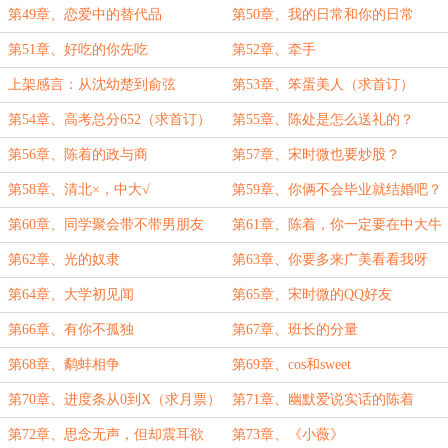
第49章、恋爱中的替代品
第50章、我的日常和你的日常
第51章、好吃的你先吃
第52章、牵手
上架感言：从沈幼楚到俞弦
第53章、笨蛋美人（求首订）
第54章、高考总分652（求首订）
第55章、陈处是怎么送礼的？
第56章、陈着的政与商
第57章、宋时微也要炒股？
第58章、清北×，中大√
第59章、你俩不会毕业就结婚吧？
第60章、同学聚会带不带男朋友
第61章、陈着，你一定要在中大牛
逼啊！
第62章、光的奴隶
第63章、你要多来广美看看我呀
第64章、大学初见闻
第65章、宋时微的QQ好友
第66章、有你不孤独
第67章、班长的分量
第68章、鹬蚌相争
第69章、cos和sweet
第70章、进度条从0到X（求月票）
第71章、幽默爱说实话的陈着
第72章、思念无声，但却震耳欲
第73章、《小薇》