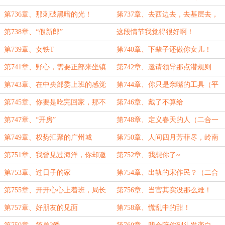
一）
第736章、那刺破黑暗的光！
第737章、去西边去，去基层去，
去祖国需要你的地方去！
第738章、“假新郎”
这段情节我觉得很好啊！
第739章、女铁T
第740章、下辈子还做你女儿！
第741章、野心，需要正部来坐镇
第742章、邀请领导那点潜规则
第743章、在中央部委上班的感觉
第744章、你只是亲嘴的工具（平
安夜快乐）
第745章、你要是吃完回家，那不
第746章、戴了不算给
如现在就回！
第747章、“开房”
第748章、定义春天的人（二合一
求月票~）
第749章、权势汇聚的广州城
第750章、人间四月芳菲尽，岭南
木棉正擎天
第751章、我曾见过海洋，你却邀
第752章、我想你了~
我观赏鱼缸
第753章、过日子的家
第754章、出轨的宋作民？（二合
一）
第755章、开开心心上着班，局长
第756章、当官其实没那么难！
突然让我背锅？
第757章、好朋友的见面
第758章、慌乱中的甜！