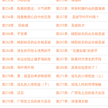
第252章、59秒的爱
第253章、保温杯
第254章、陈着的豁达、大气和野
第255章、和宋时微约会的圆满感
望
第256章、陆曼教授心目中的完美
第257章 、圣诞节约不约我？
女婿形象
第258章 、宿命感
第259章、圣诞前夕
第260章、平安果
第261章、精彩纷呈的众生相圣诞
节（上）
第262章、精彩纷呈的众生相圣诞
第263章、精彩纷呈的众生相圣诞
节（中）
节（下）
第264章、渣女的手段＆渣男的手
第265章、“见微知着”的牵手
段（橘妹生日快乐）
第266章、命运在阻止修罗场的发
第267章、陈着对付渣女的手段
生
第268章、局中局中局
第269章、原来你也受伤了！
第270章、爱，就是自卑弃暗投明
第271章、送礼的人情世故（上）
的时刻
第272章、送礼的人情世故（下）
第273章、深谙人性的管理策略
第274章、活宝
第275章、广而告之后的各方反应
（一）
第276章、广而告之后的各方反应
第277章、浪漫满京都