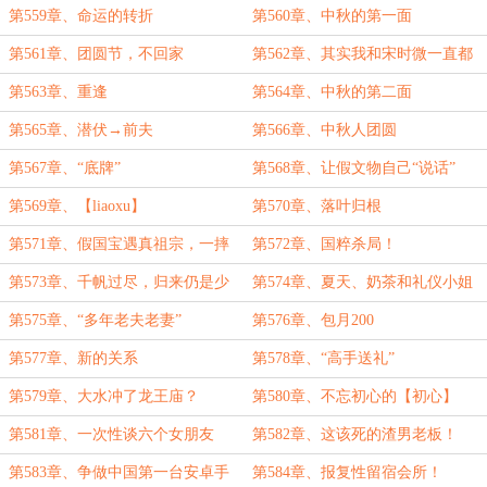
第559章、命运的转折
第560章、中秋的第一面
第561章、团圆节，不回家
第562章、其实我和宋时微一直都
没有分开
第563章、重逢
第564章、中秋的第二面
第565章、潜伏→前夫
第566章、中秋人团圆
第567章、“底牌”
第568章、让假文物自己“说话”
第569章、【liaoxu】
第570章、落叶归根
第571章、假国宝遇真祖宗，一摔
第572章、国粹杀局！
震香江！
第573章、千帆过尽，归来仍是少
第574章、夏天、奶茶和礼仪小姐
年
第575章、“多年老夫老妻”
第576章、包月200
第577章、新的关系
第578章、“高手送礼”
第579章、大水冲了龙王庙？
第580章、不忘初心的【初心】
第581章、一次性谈六个女朋友
第582章、这该死的渣男老板！
第583章、争做中国第一台安卓手
第584章、报复性留宿会所！