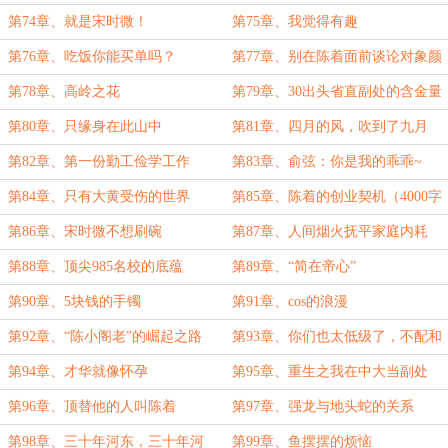
聋！（大盟sfqk的加更）
第74章、就是宋时微！
第75章、我觉得有趣
第76章、吃饭你能买单吗？
第77章、别在陈着面前谈论对象颜
值
第78章、高岭之花
第79章、30出头省直副处的含金量
第80章、只缘身在此山中
第81章、四月的风，吹到了九月
第82章、第一份勤工俭学工作
第83章、俞弦：你是我的乖乖~
第84章、只有大黄受伤的世界
第85章、陈着的创业契机（4000字
求月票）
第86章、宋时微不想刷碗
第87章、人间烟火抚平家庭内耗
第88章、顶尖985名校的底蕴
第89章、“简在帝心”
第90章、5块钱的手镯
第91章、cos的浪漫
第92章、“陈小阁老”的崛起之路
第93章、你们也太低级了，不配和
我一桌吃饭
第94章、才华就像怀孕
第95章、重生之我在中大当副处
第96章、顶替他的人叫陈着
第97章、强龙与地头蛇的关系
第98章、三十年河东，三十年河
第99章、鱼摆摆的烦恼