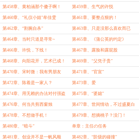
子”
第458章、黄柏涵那个傻子啊！
第459章、生气的许悦
第460章、“礼仪小姐”牟佳雯
第461章、要整点狠的！
第462章、“割腕自杀”
第463章、只是没那么喜欢而已
第464章、当时只道是寻常~
第465章、《蒲公英的约定》
第466章、许悦，下线！
第467章、露脸和露屁股
第468章、向阳花开，艺术已成！
第469章、“父凭子贵”
第470章、宋时微：我有男朋友
第471章、“官宣”
第472章、陈着是一家人？
第473章、爱
第474章、用无赖的办法对付强盗
第475章、“婆媳”
第476章、何当共剪西窗烛
第477章、世间情动，不过盛夏白
瓷梅子汤
第478章、不想做手机！
第479章、想摘桃子？没门！
第480章、“暗斗”
单章：主任の任务
第481章、创业并不是一帆风顺
第482章、“阶级的碰撞”