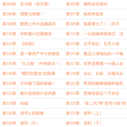
们的身上
背锅？（今天还有三章）
第304章、官与商（求月票）
第305章、攘外必先安内
第306章、我要当老赖！
第307章、鲸鱼和金鱼
第308章、硬绑上中大这辆战车
第309章、陈着要火了！（求月
票）
第310章、宋时微の恋爱物语
第311章、一分钱难倒英雄汉，没
关系寸步难行
第312章、【排面】
第313章、左手知识，右手人情
（今天四章）
第314章、第一家房产中介的雏形
第315章、奠定江湖地位的一个晚
上（二合一）
第316章、“大人物”（中秋快乐！）
第317章、世界是围着一小撮人在
转
第318章、“哑巴吃黄连”的陈着
第319章、从众、从权、从钱与从
老
第320章、不许砸了我的饭碗！
第321章、尊贵的梅塞德驰奔驰车
主
第322章、银行借贷的行业内幕
第323章、想拿捏姿态？不存在
的！
第324章、钻戒
第325章、“富二代”和“贫穷小姐”的
恋爱
第326章、读书人的风雅
第327章、谈判（上）
第328章、谈判（中）
第329章、谈判（下）