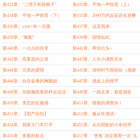
第432章、“二愣子和孙猴子”
第433章、平地一声惊雷（上）
第434章、平地一声惊雷（下）
第435章、2000万的反应还在发酵
第436章、yyds=有一点骚
第437章、这是我弟
第438章、“般配”
第439章、国情如此
第440章、一点点的转变
第441章、帮你出头~
第442章、高素质的父母
第443章、人生小满胜完全
第444章、完美的爱情
第445章、清明时节雨纷纷（感谢
溪溪谷谷的白银大盟）
第446章、自告奋勇的胸颤姐
第447章、酒桌上的细节
第448章、你能像陈着那样会说话
第449章、一路走来，都是朋友
吗？
第450章、变态的征服感
第451章、狠狠的调查你！
第452章、【国产自拍】
第453章、服从性测试~
第454章、我家大门常打开
第455章、走出阴影的小牟同学
第456章、青春的标点
第457章、“爸爸”决定再帮一次“儿