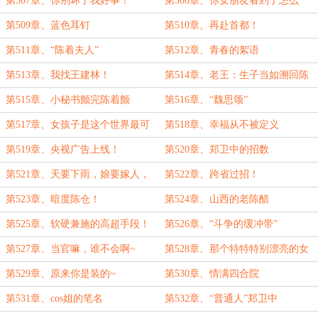
第507章、你别坏了我好事！
第508章、你女朋友看到了怎么
办？
第509章、蓝色耳钉
第510章、再赴首都！
第511章、“陈着夫人”
第512章、青春的絮语
第513章、我找王建林！
第514章、老王：生子当如溯回陈
着！
第515章、小秘书颤完陈着颤
第516章、“魏思颂”
第517章、女孩子是这个世界最可
第518章、幸福从不被定义
爱的生物
第519章、央视广告上线！
第520章、郑卫中的招数
第521章、天要下雨，娘要嫁人，
第522章、跨省过招！
随他们去吧！
第523章、暗度陈仓！
第524章、山西的老陈醋
第525章、软硬兼施的高超手段！
第526章、“斗争的缓冲带”
第527章、当官嘛，谁不会啊~
第528章、那个特特特别漂亮的女
孩子
第529章、原来你是装的~
第530章、情满四合院
第531章、cos姐的笔名
第532章、“普通人”郑卫中