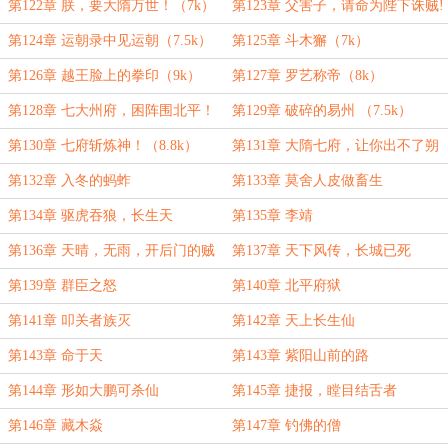
第122章 朕，要大隋万世！（7k）
第123章 父害子，请命为陛下诛贼!
（8k）
第124章 运朝录中见运朝（7.5k）
第125章 斗木獬（7k）
第126章 越王脸上的拳印（9k）
第127章 罗艺称帝（8k）
第128章 七大州府，困阵围北平！
第129章 破碎的易州 （7.5k）
（4k）
第130章 七府斩炼神！（8.8k）
第131章 大隋七府，让你出不了朔
州！
第132章 入冬的蚂蚱
第133章 莫舍人皮做畜生
第134章 驱虎吞狼，长生天
第135章 李靖
第136章 天晴，无雨，开后门的贼
第137章 天下风传，长城已死
第139章 群臣之怒
第140章 北平府狱
第141章 叩关者族灭
第142章 天上长生仙
第143章 命于天
第143章 紫阳山前的路
第144章 形如大鹏可杀仙
第145章 捷报，瞠目结舌者
第146章 藏木焱
第147章 钓佛的僧