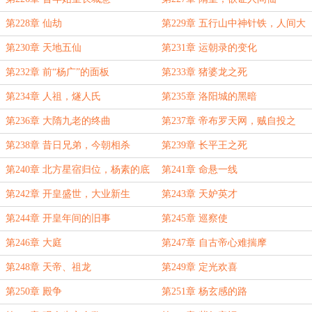
第228章 仙劫
第229章 五行山中神针铁，人间大
隋二世仙
第230章 天地五仙
第231章 运朝录的变化
第232章 前“杨广”的面板
第233章 猪婆龙之死
第234章 人祖，燧人氏
第235章 洛阳城的黑暗
第236章 大隋九老的终曲
第237章 帝布罗天网，贼自投之
第238章 昔日兄弟，今朝相杀
第239章 长平王之死
第240章 北方星宿归位，杨素的底
第241章 命悬一线
牌
第242章 开皇盛世，大业新生
第243章 天妒英才
第244章 开皇年间的旧事
第245章 巡察使
第246章 大庭
第247章 自古帝心难揣摩
第248章 天帝、祖龙
第249章 定光欢喜
第250章 殿争
第251章 杨玄感的路