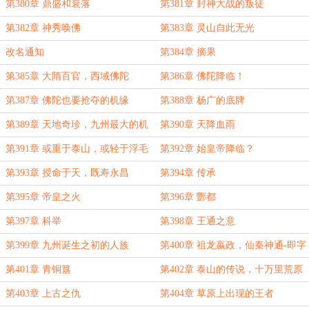
第380章 鼎盛和衰落
第381章 封神大战的叛徒
第382章 神秀唤佛
第383章 灵山自此无光
改名通知
第384章 摘果
第385章 大隋百官，西域佛陀
第386章 佛陀降临！
第387章 佛陀也要抢夺的机缘
第388章 杨广的底牌
第389章 天地奇珍，九州最大的机
第390章 天降血雨
缘
第391章 或重于泰山，或轻于浮毛
第392章 始皇帝降临？
第393章 授命于天，既寿永昌
第394章 传承
第395章 帝皇之火
第396章 酆都
第397章 科举
第398章 王通之意
第399章 九州诞生之初的人族
第400章 祖龙嬴政，仙秦神通-即字
法！
第401章 青铜簋
第402章 泰山的传说，十万里荒原
之劫
第403章 上古之仇
第404章 草原上出现的王者