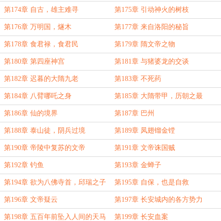
第174章 自古，雄主难寻
第175章 引动神火的树枝
第176章 万明国，燧木
第177章 来自洛阳的秘旨
第178章 食君禄，食君民
第179章 隋文帝之物
第180章 第四座神宫
第181章 与猪婆龙的交谈
第182章 迟暮的大隋九老
第183章 不死药
第184章 八臂哪吒之身
第185章 大隋带甲，历朝之最
第186章 仙的境界
第187章 巴州
第188章 泰山徒，阴兵过境
第189章 凤翅镏金镗
第190章 帝陵中复苏的文帝
第191章 文帝诛国贼
第192章 钓鱼
第193章 金蝉子
第194章 欲为八佛寺首，邱瑞之子
第195章 自保，也是自救
第196章 文帝疑云
第197章 长安城内的各方势力
第198章 五百年前坠入人间的天马
第199章 长安血案