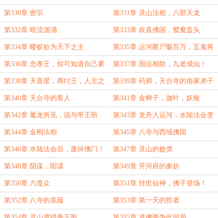
第330章 密宗
第331章 灵山法相，八部天龙
第332章 暗流汹涌
第333章 欢喜佛国，鸳鸯盖头
第334章 蝼蚁欲为天下之主
第335章 运河匿尸骸百万，五鬼将
冤魂压棺！
第336章 忠孝王，你可知道自己要
第337章 国运相助，九老成仙！
死了？
第338章 天喜星，商纣王，人主之
第339章 药师，天台寺的俗家弟子
女
第340章 天台寺的客人
第341章 金蝉子，迦叶，妖猴
第342章 鼍龙所见，说与帝王听
第343章 龙舟入运河，水陆法会变
数
第344章 金刚法相
第345章 八寺与西域佛国
第346章 水陆法会后，废掉佛门！
第347章 灵山的败类
第348章 阴谋，阳谋
第349章 开河府的奏折
第350章 六度众
第351章 转世仙神，佛子登场！
第352章 八寺的底蕴
第353章 第一天的胜者
第354章 灵山渡得帝王怒
第355章 道佛两争此间局