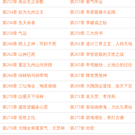
第252章 观众生之命数
第253章 紫气帝运
第254章 欲为九州之主
第255章 帝星紫微今反隋
第256章 负天命者
第257章 李建成之耻
第258章 气运
第259章 三大尚书
第260章 榜上之神，司职于死
第261章 道计三界之玄，人得天地
真貌
第262章 山神已死
第263章 举世皆敌的灭世之战
第264章 重定九州山河所辖
第265章 帝驾被劫，土地公的过往
第266章 绿林响马劫帝驾
第267章 降世黑煞神
第268章 三坛海会，翊圣保德
第269章 大隋国运显现，改天下百
姓之命
第270章 以慑天下绿林
第271章 袁天罡、李淳风
第272章 盛世逆贼多心恶
第273章 形似病痨鬼，力比九霄仙
第274章 宿世之仇
第275章 碧海潮生，青灯古佛
第276章 大隋女将显英气，天罡神
第277章 对弈