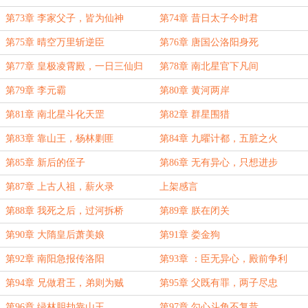
第73章 李家父子，皆为仙神
第74章 昔日太子今时君
第75章 晴空万里斩逆臣
第76章 唐国公洛阳身死
第77章 皇极凌霄殿，一日三仙归
第78章 南北星官下凡间
第79章 李元霸
第80章 黄河两岸
第81章 南北星斗化天罡
第82章 群星围猎
第83章 靠山王，杨林剿匪
第84章 九曜计都，五脏之火
第85章 新后的侄子
第86章 无有异心，只想进步
第87章 上古人祖，薪火录
上架感言
第88章 我死之后，过河拆桥
第89章 朕在闭关
第90章 大隋皇后萧美娘
第91章 娄金狗
第92章 南阳急报传洛阳
第93章 ：臣无异心，殿前争利
第94章 兄做君王，弟则为贼
第95章 父既有罪，两子尽忠
第96章 绿林胆劫靠山王
第97章 勾心斗角不复昔