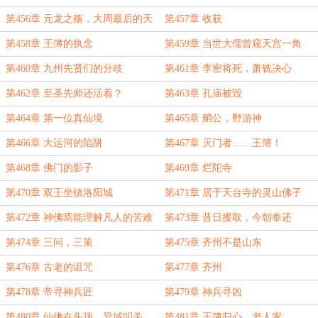
第456章 元龙之殇，大周最后的天
第457章 收获
子
第458章 王簿的执念
第459章 当世大儒曾窥天宫一角
第460章 九州先贤们的分歧
第461章 李密将死，萧铣决心
第462章 至圣先师还活着？
第463章 孔庙被毁
第464章 第一位真仙境
第465章 艄公，野游神
第466章 大运河的陷阱
第467章 灭门者……王簿！
第468章 佛门的影子
第469章 烂陀寺
第470章 双王坐镇洛阳城
第471章 居于天台寺的灵山佛子
第472章 神佛焉能理解凡人的苦难
第473章 昔日攫取，今朝奉还
第474章 三问，三策
第475章 齐州不是山东
第476章 古老的诅咒
第477章 齐州
第478章 帝寻神兵匠
第479章 神兵寻凶
第480章 仙佛在头顶，异域叩关，
第481章 王簿归心，老人家