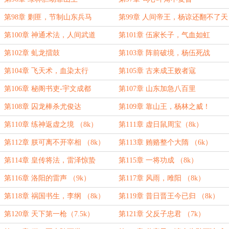
第98章 剿匪，节制山东兵马
第99章 人间帝王，杨谅还翻不了天
第100章 神通术法，人间武道
第101章 伍家长子，气血如虹
第102章 虬龙擂鼓
第103章 阵前破境，杨伍死战
第104章 飞天术，血染太行
第105章 古来成王败者寇
第106章 秘阁书吏-宇文成都
第107章 山东加急八百里
第108章 囚龙棒杀尤俊达
第109章 靠山王，杨林之威！
（8k）
第110章 练神返虚之境 （8k）
第111章 虚日鼠周宝（8k）
第112章 朕可离不开宰相 （8k）
第113章 贿赂整个大隋 （6k）
第114章 皇传将法，雷泽惊蛰
第115章 一将功成 （8k）
（8k）
第116章 洛阳的雷声 （9k）
第117章 风雨，雎阳 （8k）
第118章 祸国书生，李纲 （8k）
第119章 昔日晋王今已归 （8k）
第120章 天下第一枪（7.5k）
第121章 父反子忠君 （7k）