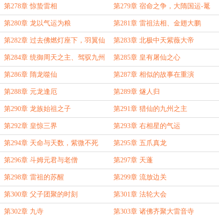
通乱人间
第278章 惊蛰雷相
第279章 宿命之争，大隋国运-鼍
龙！
第280章 龙以气运为粮
第281章 雷祖法相、金翅大鹏
第282章 过去佛燃灯座下，羽翼仙
第283章 北极中天紫薇大帝
第284章 统御周天之主、驾驭九州
第285章 皇有屠仙之心
之皇
第286章 隋龙噬仙
第287章 相似的故事在重演
第288章 元龙逢厄
第289章 燧人归
第290章 龙族始祖之子
第291章 猎仙的九州之主
第292章 皇惊三界
第293章 右相星的气运
第294章 天命与天数，紫微不死
第295章 五爪真龙
第296章 斗姆元君与老僧
第297章 天蓬
第298章 雷祖的苏醒
第299章 流放边关
第300章 父子团聚的时刻
第301章 法轮大会
第302章 九寺
第303章 诸佛齐聚大雷音寺