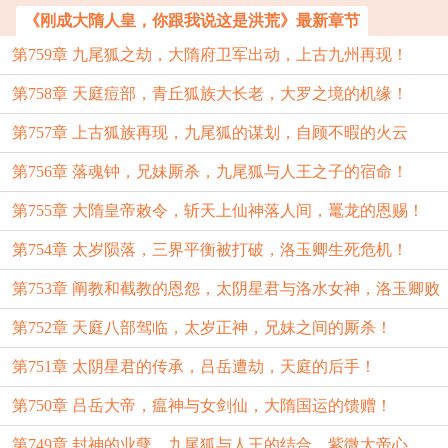
《刚成大隋人皇，你跟我说这是洪荒》最新章节
第759章 九尾狐之劫，大隋府卫军出动，上古九州再现！
第758章 天庭痘部，青丘狐族大长老，大罗之境的机缘！
第757章 上古狐族再现，九尾狐的谋划，自顾不暇的火云
第756章 落魂钟，兄妹厮杀，九尾狐与人王之子的宿命！
洞！
第755章 大隋皇帝敕令，斩天上仙神落人间，鼍龙的恩赐！
第754章 太岁陨落，三界平衡被打破，洛玉卿生死危机！
第753章 阐教和截教的恩怨，太阴星君与洛水女神，洛玉卿败
第752章 天庭八部驾临，太岁正神，兄妹之间的厮杀！
退？
第751章 太阴星君的传承，吕岳遭劫，天庭的后手！
第750章 吕岳大帝，瘟神与女剑仙，大隋国运的馈赠！
第749章 封神的业孽，九尾狐与人王的结合，紫微大帝心