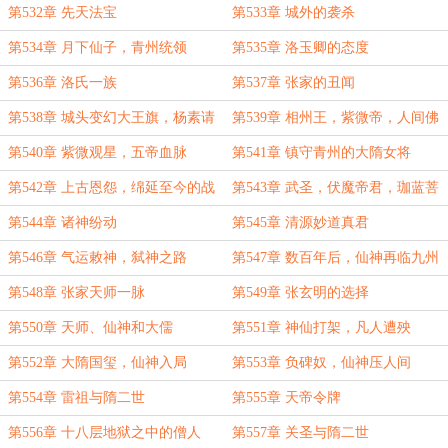
第532章 先天法宝
第533章 城外的袭杀
第534章 月下仙子，青州统领
第535章 洛玉卿的态度
第536章 洛氏一族
第537章 张家的丑闻
第538章 城头变幻大王旗，杨素请
第539章 相州王，紫微帝，人间佛
命
第540章 紫微观星，五帝血脉
第541章 镇守青州的大隋女将
第542章 上古恩怨，绵延至今的战
第543章 武圣，伏魔帝君，珈蓝菩
争
萨
第544章 诸神纷动
第545章 清源妙道真君
第546章 气运敕神，弑神之路
第547章 数百年后，仙神再临九州
第548章 张家天师一脉
第549章 张玄明的选择
第550章 天师、仙神和大儒
第551章 神仙打架，凡人遭殃
第552章 大隋国玺，仙神入局
第553章 负碑奴，仙神压人间
第554章 雷祖与隋二世
第555章 天帝令牌
第556章 十八层地狱之中的僧人
第557章 关圣与隋二世