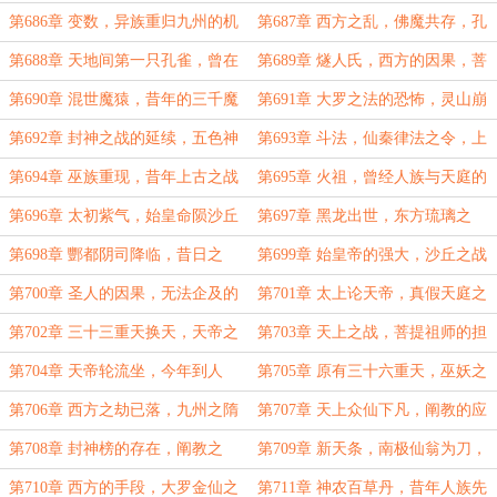
关，如来闭关，老君警告！
法师的猜测，群仙大会！
第686章 变数，异族重归九州的机
第687章 西方之乱，佛魔共存，孔
会，妖圣后裔与巫族后裔！
雀大明王的存在！
第688章 天地间第一只孔雀，曾在
第689章 燧人氏，西方的因果，菩
长安传法，燧人氏将至灵山！
提祖师要救猴子！
第690章 混世魔猿，昔年的三千魔
第691章 大罗之法的恐怖，灵山崩
神，燧人氏驾临灵山！
塌，西方之劫在今日！
第692章 封神之战的延续，五色神
第693章 斗法，仙秦律法之令，上
光，仙秦八法！
古巫族秘术！
第694章 巫族重现，昔年上古之战
第695章 火祖，曾经人族与天庭的
的隐秘，如来欲成圣！
约定，如来留下的后手！
第696章 太初紫气，始皇命陨沙丘
第697章 黑龙出世，东方琉璃之
的真相，弥勒到来！
主，正统之争！
第698章 酆都阴司降临，昔日之
第699章 始皇帝的强大，沙丘之战
战，因果了却！
的终结，阿弥陀佛陨落！
第700章 圣人的因果，无法企及的
第701章 太上论天帝，真假天庭之
境界，始皇之威！
主，天帝曾斩身无数次！
第702章 三十三重天换天，天帝之
第703章 天上之战，菩提祖师的担
陨，圣人驾临！
忧，薪火将烬！
第704章 天帝轮流坐，今年到人
第705章 原有三十六重天，巫妖之
族，最古老的天帝！
后，天地大变！
第706章 西方之劫已落，九州之隋
第707章 天上众仙下凡，阐教的应
的变数仍在，嬴政的选择！
对，截教生机！
第708章 封神榜的存在，阐教之
第709章 新天条，南极仙翁为刀，
谋，昔日人王之子！
西方来人！
第710章 西方的手段，大罗金仙之
第711章 神农百草丹，昔年人族先