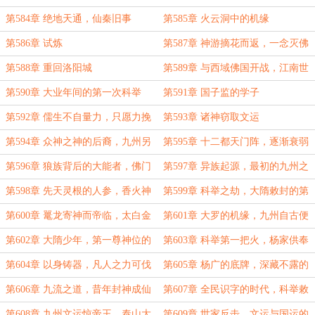
第584章 绝地天通，仙秦旧事
第585章 火云洞中的机缘
第586章 试炼
第587章 神游摘花而返，一念灭佛
而归！
第588章 重回洛阳城
第589章 与西域佛国开战，江南世
家的底蕴
第590章 大业年间的第一次科举
第591章 国子监的学子
第592章 儒生不自量力，只愿力挽
第593章 诸神窃取文运
天倾
第594章 众神之神的后裔，九州另
第595章 十二都天门阵，逐渐衰弱
一支正统
的边关长城
第596章 狼族背后的大能者，佛门
第597章 异族起源，最初的九州之
与圣山
争
第598章 先天灵根的人参，香火神
第599章 科举之劫，大隋敕封的第
祇末路
一尊神祇
第600章 鼍龙寄神而帝临，太白金
第601章 大罗的机缘，九州自古便
星道三界事
存在
第602章 大隋少年，第一尊神位的
第603章 科举第一把火，杨家供奉
诞生
的神祇！
第604章 以身铸器，凡人之力可伐
第605章 杨广的底牌，深藏不露的
仙神，边关急报！
老祭酒，科举舞弊？
第606章 九流之道，昔年封神成仙
第607章 全民识字的时代，科举敕
者，南方的异动
封，第二个宇文成都！
第608章 九州文运惊帝王，泰山大
第609章 世家反击，文运与国运的