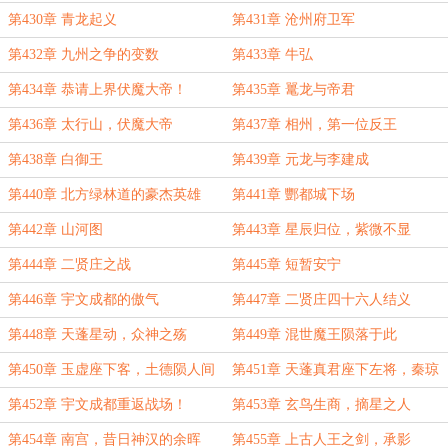
第430章 青龙起义
第431章 沧州府卫军
第432章 九州之争的变数
第433章 牛弘
第434章 恭请上界伏魔大帝！
第435章 鼍龙与帝君
第436章 太行山，伏魔大帝
第437章 相州，第一位反王
第438章 白御王
第439章 元龙与李建成
第440章 北方绿林道的豪杰英雄
第441章 酆都城下场
第442章 山河图
第443章 星辰归位，紫微不显
第444章 二贤庄之战
第445章 短暂安宁
第446章 宇文成都的傲气
第447章 二贤庄四十六人结义
第448章 天蓬星动，众神之殇
第449章 混世魔王陨落于此
第450章 玉虚座下客，土德陨人间
第451章 天蓬真君座下左将，秦琼
命星之亮！
第452章 宇文成都重返战场！
第453章 玄鸟生商，摘星之人
第454章 南宫，昔日神汉的余晖
第455章 上古人王之剑，承影