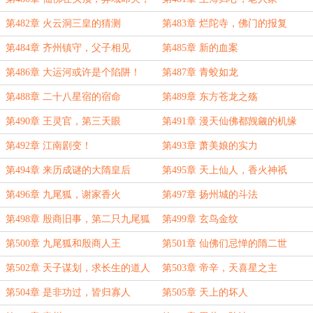
内忧外患
第482章 火云洞三皇的猜测
第483章 烂陀寺，佛门的报复
第484章 齐州镇守，父子相见
第485章 新的血案
第486章 大运河或许是个陷阱！
第487章 青蛟如龙
第488章 二十八星宿的宿命
第489章 东方苍龙之殇
第490章 王灵官，第三天眼
第491章 漫天仙佛都觊觎的机缘
第492章 江南剧变！
第493章 萧美娘的实力
第494章 来历成谜的大隋皇后
第495章 天上仙人，香火神祇
第496章 九尾狐，谢家香火
第497章 扬州城的斗法
第498章 殷商旧事，第二只九尾狐
第499章 玄鸟金纹
第500章 九尾狐和殷商人王
第501章 仙佛们忌惮的隋二世
第502章 天子谋划，求长生的道人
第503章 帝辛，天喜星之主
第504章 是非功过，皆归寡人
第505章 天上的坏人