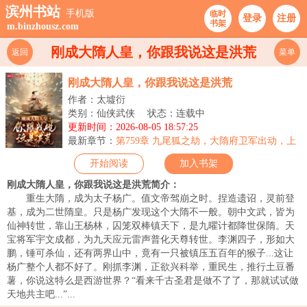
滨州书站
手机版
临时
登录
注册
书架
m.binzhousz.com
刚成大隋人皇，你跟我说这是洪荒
返回
菜单
刚成大隋人皇，你跟我说这是洪荒
作者：太墟衍
类别：仙侠武侠
状态：连载中
更新时间：2026-08-05 18:57:25
最新章节：
第759章 九尾狐之劫，大隋府卫军出动，上
古九州再现！
开始阅读
加入书架
刚成大隋人皇，你跟我说这是洪荒简介：
重生大隋，成为太子杨广。值文帝驾崩之时。捏造遗诏，灵前登
基，成为二世隋皇。只是杨广发现这个大隋不一般。朝中文武，皆为
仙神转世，靠山王杨林，囚笼双棒镇天下，是九曜计都降世保隋。天
宝将军宇文成都，为九天应元雷声普化天尊转世。李渊四子，形如大
鹏，锤可杀仙，还有两界山中，竟有一只被镇压五百年的猴子...这让
杨广整个人都不好了。刚抓李渊，正欲兴科举，重民生，推行土豆番
薯，你说这特么是西游世界？“看来千古圣君是做不了了，那就试试做
天地共主吧...”...