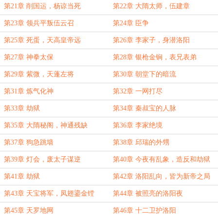
不祥之兆
第21章 削国运，杨谅当死
第22章 大隋太师，伍建章
第23章 领兵平叛伍云召
第24章 臣争
第25章 死蛋，天高皇帝远
第26章 李家子，身潜洛阳
第27章 神拳太保
第28章 银枪金锏，表兄表弟
第29章 紫微，天蓬左将
第30章 朝堂下的暗流
第31章 炼气化神
第32章 一网打尽
第33章 劫狱
第34章 秦叔宝的人脉
第35章 大隋秘阁，神通残缺
第36章 李家绝境
第37章 狗急跳墙
第38章 邱瑞的外甥
第39章 灯会，废太子谋逆
第40章 今夜有乱象，造反和劫狱
第41章 劫狱
第42章 洛阳乱向，皆为新帝之局
第43章 天宝将军，凤翅鎏金镗
第44章 被照亮的洛阳夜
第45章 天罗地网
第46章 十二卫护洛阳