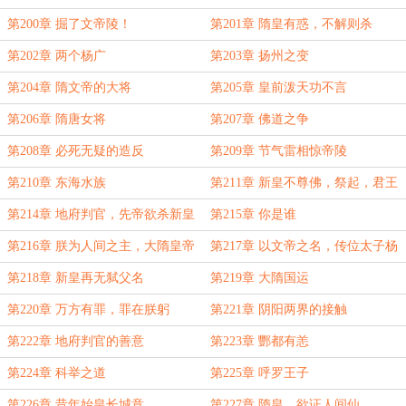
第200章 掘了文帝陵！
第201章 隋皇有惑，不解则杀
第202章 两个杨广
第203章 扬州之变
第204章 隋文帝的大将
第205章 皇前泼天功不言
第206章 隋唐女将
第207章 佛道之争
第208章 必死无疑的造反
第209章 节气雷相惊帝陵
第210章 东海水族
第211章 新皇不尊佛，祭起，君王
之劫
第214章 地府判官，先帝欲杀新皇
第215章 你是谁
第216章 朕为人间之主，大隋皇帝
第217章 以文帝之名，传位太子杨
广
第218章 新皇再无弑父名
第219章 大隋国运
第220章 万方有罪，罪在朕躬
第221章 阴阳两界的接触
第222章 地府判官的善意
第223章 酆都有恙
第224章 科举之道
第225章 呼罗王子
第226章 昔年始皇长城意
第227章 隋皇，欲证人间仙