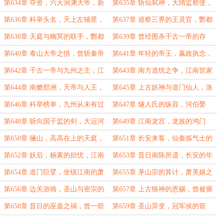
的气运，人主之象！
曲，九州之中的鬼运！
第634章 夺舍，六天洞渊大帝，新
第635章 斩仙弑神，大隋监察使，
的帝星降临，隋二世命数！
文运眷顾之人！
第636章 科举头名，天上左辅星，
第637章 巡察三界的王灵官，酆都
天帝真正的落子！
大帝到来，天帝的忌惮！
第638章 天庭与幽冥的联手，酆都
第639章 曾经围杀千古一帝的存
城中变故，七十二阴司之主！
在，幽冥之中的真正主宰！
第640章 泰山大帝之惧，曾斩秦帝
第641章 年轻的帝王，嬴政执念，
一身，燧人氏见嬴政
人族命运兴衰之地
第642章 千古一帝与九州之主，江
第643章 南方道统之争，江南世家
南动乱，普陀山来人
的隐秘，天喜星之主！
第644章 南赡部洲，天帝与人王，
第645章 上古妖神与道门仙人，洛
昔年陨落的妖神！
阳宫中谈文运，杨广的沉默
第646章 科举榜单，九州从未有过
第647章 燧人氏的纵容，河伯娶
盛世，大运河的隐患！
亲，龙王纳妾！
第648章 斩向国子监的剑，大运河
第649章 江南龙宫，龙族的鸿门
之南，龙族登场！
宴，青莲居士的酒！
第650章 骊山，高高在上的天庭，
第651章 长安来客，仙秦炼气士的
疯狂的佛陀！
传承，曾为始皇帝谋士！
第652章 妖后，杨素的担忧，江南
第653章 昔日南陈所遗，长安的年
世家最后的底蕴
轻将军，大隋十二卫！
第654章 道门巨擘，坐镇江南的萧
第655章 茅山宗的算计，萧美娘之
美娘，程家底蕴！
劫，紫微帝星下江南！
第656章 边关游骑，圣山与密宗的
第657章 上古狼神的恩赐，曾被驱
图谋，上古狼王归来！
逐出九州，仙神之罪！
第658章 昔日的巫蛊之祸，曾一箭
第659章 圣山异变，冠军侯的箭