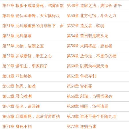
第47章 救爹不成险身死，驾雾而散
第48章 道家之法，典狱长-萧平
第49章 箭似金雕锋，天宝擒好汉
第50章 北方七宿，斗金之力
第51章 此局最重要的并非当下，而
第52章 造反者，软弱
是余波
第53章 此局落幕
第54章 昔日若是我从龙
第55章 此物，运朝之宝
第56章 大隋将星，忠君者
第57章 罗成断臂，帝王之心
第58章 放你走，不是你的福
第59章 紫阳山，李家四子
第60章 以我为神观天地
第61章 罪如烙铁
第62章 争权夺利
第63章 施恩，加难
第64章 皆有罪
第65章 君心难测
第66章 邱瑞，当明哲保身
第67章 伍老，请开锤
第68章 祸臣，负荆请罪
第69章 邱瑞断尾，此后背道而驰
第70章 谁还不是个开隋九老
第71章 身死不构
第72章 逆贼当诛