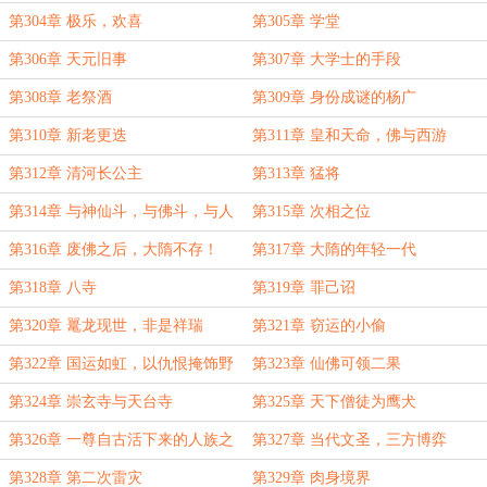
第304章 极乐，欢喜
第305章 学堂
第306章 天元旧事
第307章 大学士的手段
第308章 老祭酒
第309章 身份成谜的杨广
第310章 新老更迭
第311章 皇和天命，佛与西游
第312章 清河长公主
第313章 猛将
第314章 与神仙斗，与佛斗，与人
第315章 次相之位
斗
第316章 废佛之后，大隋不存！
第317章 大隋的年轻一代
第318章 八寺
第319章 罪己诏
第320章 鼍龙现世，非是祥瑞
第321章 窃运的小偷
第322章 国运如虹，以仇恨掩饰野
第323章 仙佛可领二果
心者
第324章 崇玄寺与天台寺
第325章 天下僧徒为鹰犬
第326章 一尊自古活下来的人族之
第327章 当代文圣，三方博弈
仙
第328章 第二次雷灾
第329章 肉身境界