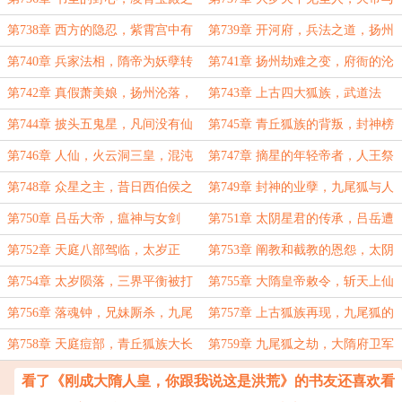
中的争吵，嬴政初入大罗天！
女娲娘娘的承诺，碧游宫中无人！
第738章 西方的隐忍，紫霄宫中有
第739章 开河府，兵法之道，扬州
道祖，圣人的杀意！
内外的变局，李元霸欲破城！
第740章 兵家法相，隋帝为妖孽转
第741章 扬州劫难之变，府衙的沦
世，李家大旗当立！
陷，程家与开河府密谋！
第742章 真假萧美娘，扬州沦落，
第743章 上古四大狐族，武道法
行宫之中的斗法！
相，江南世家门阀的底蕴！
第744章 披头五鬼星，凡间没有仙
第745章 青丘狐族的背叛，封神榜
家神祇，只有大隋越王！
上有名者皆恨人王！
第746章 人仙，火云洞三皇，混沌
第747章 摘星的年轻帝者，人王祭
中的囚徒！
祀之典，漫天星辰化铜马！
第748章 众星之主，昔日西伯侯之
第749章 封神的业孽，九尾狐与人
子，今为紫微大帝！
王的结合，紫微大帝心结！
第750章 吕岳大帝，瘟神与女剑
第751章 太阴星君的传承，吕岳遭
仙，大隋国运的馈赠！
劫，天庭的后手！
第752章 天庭八部驾临，太岁正
第753章 阐教和截教的恩怨，太阴
神，兄妹之间的厮杀！
星君与洛水女神，洛玉卿败退？
第754章 太岁陨落，三界平衡被打
第755章 大隋皇帝敕令，斩天上仙
破，洛玉卿生死危机！
神落人间，鼍龙的恩赐！
第756章 落魂钟，兄妹厮杀，九尾
第757章 上古狐族再现，九尾狐的
狐与人王之子的宿命！
谋划，自顾不暇的火云洞！
第758章 天庭痘部，青丘狐族大长
第759章 九尾狐之劫，大隋府卫军
老，大罗之境的机缘！
出动，上古九州再现！
看了《刚成大隋人皇，你跟我说这是洪荒》的书友还喜欢看