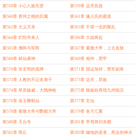
第558章 小心人族先贤
第559章 边关告急
第560章 青州之精的归属
第561章 燧人氏的霸道
第562章 大义灭亲
第563章 不堪一击的叛乱
第564章 烂陀寺来人
第566章 大战将起
第565章 佛阵与军阵
第567章 紫微大帝，上古血脉
第568章 弑仙屠神
第569章 相州，黑甲
第570章 张玄明的底牌
第571章 国运加持，禁军副将
第572章 人教的不记名弟子
第573章 边关，异族
第574章 草原扬威，大隋神枪
第575章 狼族欲再现九州陆沉
第576章 洛玉卿弑仙
第577章 玄仙
第578章 紫微大帝与酆都大帝
第579章 各方汇聚
第580章 天台寺
第581章 帝驾将归东都
第582章 商丘
第583章 锄地的老者，死去的神火