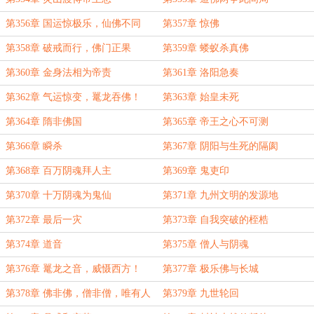
第356章 国运惊极乐，仙佛不同
第357章 惊佛
心！
第358章 破戒而行，佛门正果
第359章 蝼蚁杀真佛
第360章 金身法相为帝责
第361章 洛阳急奏
第362章 气运惊变，鼍龙吞佛！
第363章 始皇未死
第364章 隋非佛国
第365章 帝王之心不可测
第366章 瞬杀
第367章 阴阳与生死的隔阂
第368章 百万阴魂拜人主
第369章 鬼吏印
第370章 十万阴魂为鬼仙
第371章 九州文明的发源地
第372章 最后一灾
第373章 自我突破的桎梏
第374章 道音
第375章 僧人与阴魂
第376章 鼍龙之音，威慑西方！
第377章 极乐佛与长城
第378章 佛非佛，僧非僧，唯有人
第379章 九世轮回