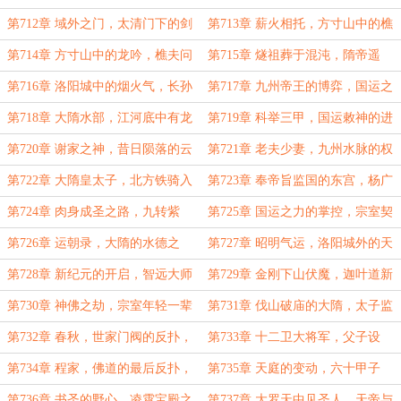
上的存在，元始道旧友！
贤，今朝天上散仙！
第712章 域外之门，太清门下的剑
第713章 薪火相托，方寸山中的樵
仙，火祖托付的传承！
夫，昔日曾射落九日！
第714章 方寸山中的龙吟，樵夫问
第715章 燧祖葬于混沌，隋帝遥
道，薪火烧混沌！
拜，洛阳城的新气象
第716章 洛阳城中的烟火气，长孙
第717章 九州帝王的博弈，国运之
家的女儿，龙脉之气
力，九州之局
第718章 大隋水部，江河底中有龙
第719章 科举三甲，国运敕神的进
王，年轻隋帝与九州神祇！
士，谢家的魄力！
第720章 谢家之神，昔日陨落的云
第721章 老夫少妻，九州水脉的权
中真君，国运敕封！
柄，龙族为隐患！
第722章 大隋皇太子，北方铁骑入
第723章 奉帝旨监国的东宫，杨广
洛阳，三甲所敕神位！
将动身，朝会冲突！
第724章 肉身成圣之路，九转紫
第725章 国运之力的掌控，宗室契
罡，宗室们的嫉恨！
诏，杨玄感的突破！
第726章 运朝录，大隋的水德之
第727章 昭明气运，洛阳城外的天
主，太子监国！
台寺，神秀的佛法！
第728章 新纪元的开启，智远大师
第729章 金刚下山伏魔，迦叶道新
圆寂，天台寺中的迦叶尊者
佛，杨广欲行新诏！
第730章 神佛之劫，宗室年轻一辈
第731章 伐山破庙的大隋，太子监
之首，杨玄感的强势！
国，大隋劫动！
第732章 春秋，世家门阀的反扑，
第733章 十二卫大将军，父子设
萧美娘与杨素！
局，风雨扬州，一局棋落！
第734章 程家，佛道的最后反扑，
第735章 天庭的变动，六十甲子
仙神忌惮新天帝！
神，书圣与司法天神
第736章 书圣的野心，凌霄宝殿之
第737章 大罗天中见圣人，天帝与