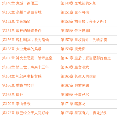
第148章 鬼城，徐偃王
第149章 鬼城前的朱灿
第150章 亳州早是白骨城
第151章 鬼不可信
第152章 文帝杨坚
第153章 前皇祭，帝王之怒！
第154章 敕神的解锁条件
第155章 帝不怪忠臣
第156章 魂往幽冥，欲为鬼仙
第157章 皇权特许，先斩后奏
第158章 大业元年的风暴
第159章 裴元庆
第160章 神火焚恶意，隋帝坐皇
第161章 皇后，朕岂是那好色之
宫！
徒？
第162章 隋二世，寿余十三年
第163章 皇宫演武
第164章 礼部尚书杨玄感
第165章 长生天的信徒
第166章 重瞳与转世
第167章 殿前见贼
第168章 请死
第169章 子事已尽
第170章 泰山曾毁
第171章 猪婆龙
第172章 朕已经立于人间巅峰
第173章 星宿有六，青龙抬头