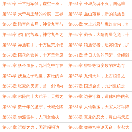
射杀天上帝君！
术，神霄帝君之威！
第660章 千古冠军侯，虚空王座，
第661章 长城英魂不灭，国运垂
边关烽火到来！
临，大隋将星！
第662章 天帝与王母的冷漠，三界
第663章 圣山落幕，新的狼族首
之乱，神霄帝君陨落！
领，十万里荒原之变！
第664章 隋帝的布局，神霄九帝与
第665章 太上老君与燃灯古佛，九
太乙救苦天尊，玄都劝斗！
州是个局，仙神皆入陷！
第666章 佛门的觊觎，神霄九帝之
第667章 截杀，大隋将星之危，十
威，天帝与王母！
万里荒原的异族！
第668章 异族联手，十万里荒原绝
第669章 狼族强者，迷雾沼泽，罗
境，神秘女子！
松决然赴死的意志！
第670章 陨落的狼神，十万里荒原
第671章 昔日人族的同盟，曾经毁
禁地，国运之力！
灭九州的灾劫，北方妖族！
第672章 妖圣血脉，九州之中存在
第673章 曾经等待变数的古老存
的变数，三界浩劫由来！
在，妖圣执念，生命禁区！
第674章 妖圣之子现世，罗松的承
第675章 九州天师，上古凶兽之
诺，九州散修！
威，引天雷落人间！
第676章 张家的天师，曾一剑斩向
第677章 国运金光，九州道统之
西方，僧人拦路！
争，异族的图谋！
第678章 佛陀的十大弟子，天师之
第679章 边关守将，道佛相争的落
祖降临，人教赦令！
幕，边关告急！
第680章 数千年的坚守，长城沦陷
第681章 人仙驰援，天宝大将军降
之日，西域大军！
临边关，西域之殇！
第682章 佛渡雷神，人间女仙执
第683章 鼍龙的怒火，灵山与天庭
剑，佛陀也要低眉，灵山出手！
的约定，天帝落目人间！
第684章 运朝之力，国运赐福边
第685章 兜率宫中论天命，玄都大