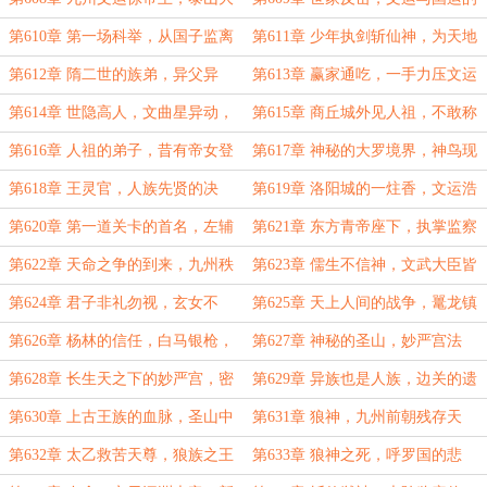
帝的震惊
对抗，玄仙之上的存在！
第610章 第一场科举，从国子监离
第611章 少年执剑斩仙神，为天地
开的学子，左辅星！
立心，为往圣继绝学！
第612章 隋二世的族弟，异父异
第613章 赢家通吃，一手力压文运
母，科举的三道关卡！
长河，仙神也为之震撼的力量！
第614章 世隐高人，文曲星异动，
第615章 商丘城外见人祖，不敢称
商丘城外有帝师！
帝师，只因曾失败！
第616章 人祖的弟子，昔有帝女登
第617章 神秘的大罗境界，神鸟现
天，一剑斩落九重天门！
世，火海将熄，人祖将逝！
第618章 王灵官，人族先贤的决
第619章 洛阳城的一炷香，文运浩
定，等待始皇帝归来的女子！
瀚，大禹曾镇龙宫！
第620章 第一道关卡的首名，左辅
第621章 东方青帝座下，执掌监察
星的强大，已非凡人而为神！
与文运的神祇，隋帝敕封！
第622章 天命之争的到来，九州秩
第623章 儒生不信神，文武大臣皆
序破碎，三界动容！
可敕封，一剑斩神祇！
第624章 君子非礼勿视，玄女不
第625章 天上人间的战争，鼍龙镇
死，大隋鼍龙之尊！
世，瑶池王母与九州之主
第626章 杨林的信任，白马银枪，
第627章 神秘的圣山，妙严宫法
大隋年轻一辈将领！
旨，长生大帝的后手！
第628章 长生天之下的妙严宫，密
第629章 异族也是人族，边关的遗
宗大阵，佛陀的忧虑
泽，昔日上古之战！
第630章 上古王族的血脉，圣山中
第631章 狼神，九州前朝残存天
遇故人，呼罗国将亡！
命，圣山的背叛！
第632章 太乙救苦天尊，狼族之王
第633章 狼神之死，呼罗国的悲