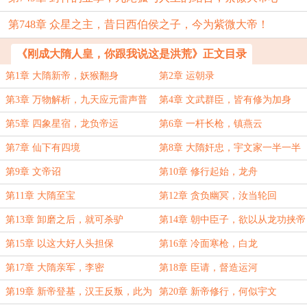
第748章 众星之主，昔日西伯侯之子，今为紫微大帝！
结！
《刚成大隋人皇，你跟我说这是洪荒》正文目录
第1章 大隋新帝，妖猴翻身
第2章 运朝录
第3章 万物解析，九天应元雷声普
第4章 文武群臣，皆有修为加身
化天尊
第5章 四象星宿，龙负帝运
第6章 一杆长枪，镇燕云
第7章 仙下有四境
第8章 大隋奸忠，宇文家一半一半
第9章 文帝诏
第10章 修行起始，龙舟
第11章 大隋至宝
第12章 贪负幽冥，汝当轮回
第13章 卸磨之后，就可杀驴
第14章 朝中臣子，欲以从龙功挟帝
第15章 以这大好人头担保
第16章 冷面寒枪，白龙
第17章 大隋亲军，李密
第18章 臣请，督造运河
第19章 新帝登基，汉王反叛，此为
第20章 新帝修行，何似宇文