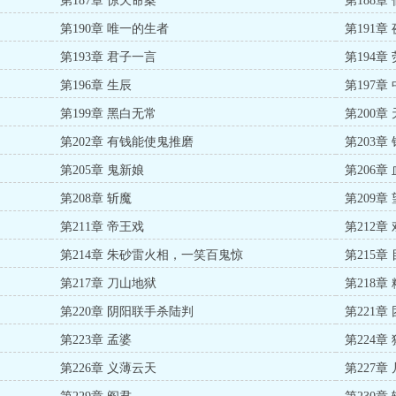
第187章 惊天命案
第188
第190章 唯一的生者
第191
第193章 君子一言
第194章
第196章 生辰
第197章
第199章 黑白无常
第200章
第202章 有钱能使鬼推磨
第203章
第205章 鬼新娘
第206章
第208章 斩魔
第209章
第211章 帝王戏
第212章
第214章 朱砂雷火相，一笑百鬼惊
第215章
第217章 刀山地狱
第218章
第220章 阴阳联手杀陆判
第221章
第223章 孟婆
第224章
第226章 义薄云天
第227章