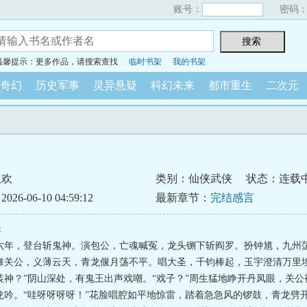
账号：
密码
温馨提示：更多作品，请搜索查找
临时书架
我的书架
奇幻
历史军事
灵异悬疑
科幻未来
都市重生
二次元
！
孤欢
类别：仙侠武侠
状态：连载
6-06-10 04:59:12
最新章节：
完结感言
：
六年，登台斩鬼神。演包公，亡魂喊冤，龙头铡下斩阎罗。扮钟馗，九州
舞关公，义薄云天，青龙偃月荡不平。唱大圣，千钧棒起，玉宇澄清万里埃
装神？”阴山深处，有鬼王出声戏嘲。“戏子？”周生猛地睁开丹凤眼，关公
龙吟。“哇呀呀呀呀！”花脸唱腔如平地惊雷，踏着急急风的锣鼓，青龙劈