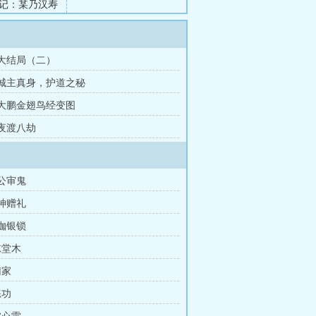
记：某乃汉寿
~）...
 大结局（二）
章 城主真身，护道之秘
章 大鹏金翅鸟经变图
 夜渡八劫
包公审鬼
鬼神赠礼
金枷银锁
惊堂木
归家
练功