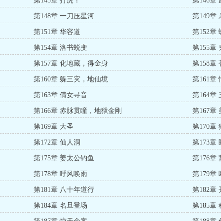
第145章 打虎！
第146章
第148章 一刀压星河
第149章
第151章 华容道
第152
第154章 洛书蜕变
第155章
第157章 化地藏，得金身
第158
第160章 躲三灾，地仙境
第161章
第163章 倩女寻音
第164章
第166章 赤脉贯瞳，地狱金刚
第167章
第169章 大圣
第170章
第172章 仙人洞
第173章
第175章 姜太公钓鱼
第176章
第178章 呼风唤雨
第179
第181章 八十年道行
第182
第184章 名旦登场
第185章