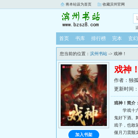
将本站设为首页
收藏滨州官网
首页
书库
排行榜
完本
玄幻
您当前的位置：
滨州书站
-> 戏神！
戏神
作者：独
更新时间：202
戏神！简介
学戏十
鬼好下酒。
戏子，也敢
偃月刀震颤
加入书架