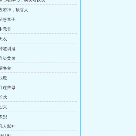
章 偷心者剜心，换头者砍头
章 夜游神，顶香人
 荧惑童子
 中元节
 天衣
 钟馗训鬼
 血染黄泉
 望乡台
 戏魔
 目连救母
 粉戏
 团灭
 狻猊
 凡人弑神