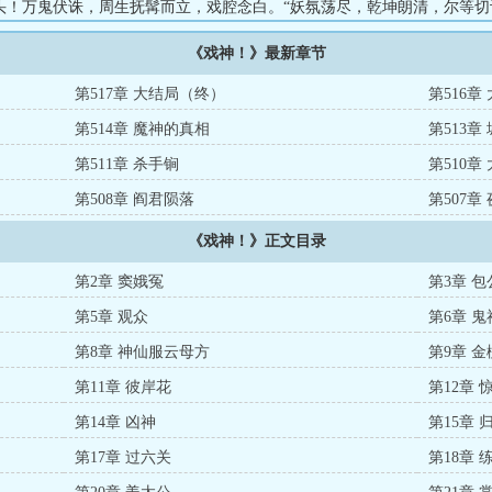
头！万鬼伏诛，周生抚髯而立，戏腔念白。“妖氛荡尽，乾坤朗清，尔等切
大帝、关圣帝君！“……（作者已有两本完结的万订老书，从不太监，放心可食
《戏神！》最新章节
第517章 大结局（终）
第516章
第514章 魔神的真相
第513
第511章 杀手锏
第510
第508章 阎君陨落
第507章
《戏神！》正文目录
第2章 窦娥冤
第3章 
第5章 观众
第6章 
第8章 神仙服云母方
第9章 
第11章 彼岸花
第12章 
第14章 凶神
第15章 
第17章 过六关
第18章 