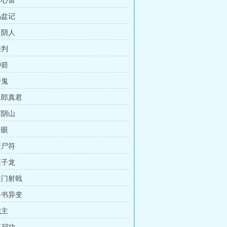
掌心雷
乌盆记
走阴人
陆判
神箭
嚼鬼
二郎真君
探阴山
开眼
赶尸符
赵子龙
辕门射戟
洛书异变
城主