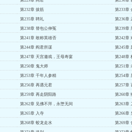
第229章 阎君
第230章
第232章 拔筋
第233章
第235章 聘礼
第236章
第238章 替包公伸冤
第239章
第241章 敢称英雄否
第242章
第244章 阎君所谋
第245章
第247章 天宫邀戏，王母寿宴
第248章
第250章 鬼大师
第251章
第253章 千年人参精
第254章
第256章 再遇元君
第257章
第259章 再走阴阳路
第260章
第262章 见佛不拜，永堕无间
第263章
第265章 入寺
第266章
第268章 蛟龙走水
第269章