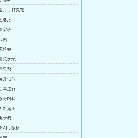
 斩陆判
 金丹，打鬼鞭
 孟婆汤
 周家班
 戏帖
 凤娘娘
 极乐之地
 老鬼斋
 屏开仙洞
 百年道行
 猴哥凶猛
 刀斩鬼王
 鬼大师
 舍利，隐情