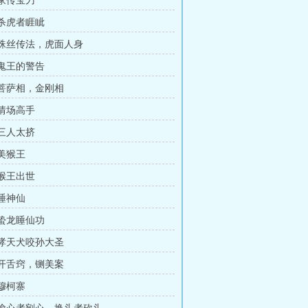
 家传宝刀
 杀虎者睚眦
章 蛛丝传法，虎面人身
 鬼王的警告
章 菩萨相，金刚相
 情场高手
 三人太挤
 美猴王
 猴王出世
 睡神仙
 蛰龙睡仙功
章 哮天犬咬孙大圣
章 开舌窍，铡美案
 穆柯寨