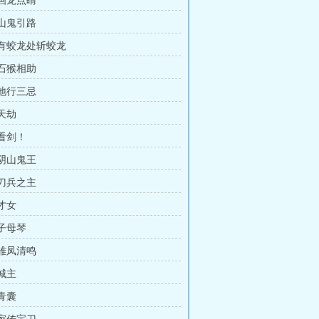
 画龙点睛
 山鬼引路
章 有蛟龙处斩蛟龙
 石猴相助
 地行三忌
 天劫
 看剑！
 阴山鬼王
 刀兵之主
 才女
 子母琴
 雏凤清鸣
 城主
 青囊