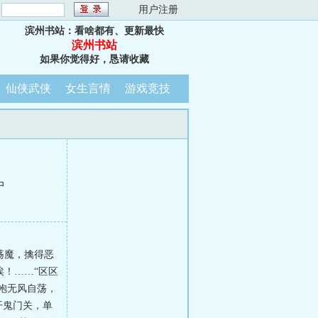
：
用户注册
滨州书站：看啥都有、更新最快
滨州书站
如果你觉得好，恳请收藏
仙侠武侠
女生言情
游戏竞技
中
荡魔，擒得恶
！……“区区
袍无风自荡，
开鬼门关，单