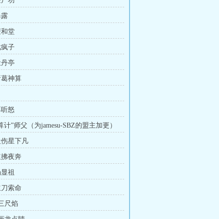
僵尸功
暴露
庆和堂
戏疯子
牡丹亭
诸葛神算
耳听怒
“算计”师父（为jamesu-SBZ的盟主加更）
 天伤星下凡
红拂夜奔
汤显祖
立刀索命
 三尺焰