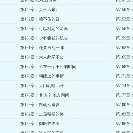
第146章:张校尉调离
第147
第149章：买什么东西
第150
第152章：接不住的饼
第153
第155章：可以料定的两面
第156
第158章：少有赚钱的机会
第159
第161章：还要再乱一阵
第162
第164章：大人此举不公
第165
第167章：卡在一个不巧的时间
第168
第170章：朝廷上的事情
第171
第173章：大门朝哪儿开
第174
第176章： 到别的地方问问
第177
第179章：向朝廷举荐
第180
第182章：走最稳妥的路
第183
第185章：御医在等着
第186