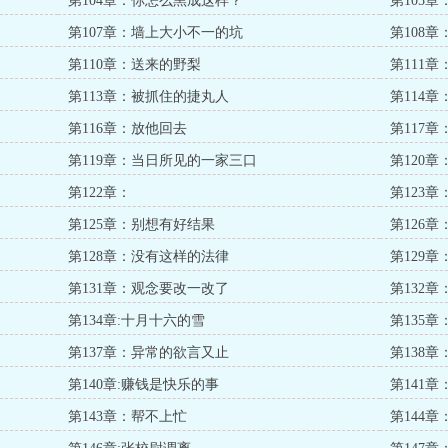
第104章：你怎么黑成这样？
第105
第107章：墙上大小不一的坑
第108
第110章：送来的野梨
第111
第113章：被抓住的捷丸人
第114
第116章：放他回去
第117
第119章：当日所见的一家三口
第120
第122章：
第123
第125章：别想有好结果
第126
第128章：没有这样的法律
第129章
第131章：观念要改一改了
第132
第134章:十月十六的雪
第135章
第137章：异常的欲言又止
第138
第140章:赚钱是快乐的事
第141章
第143章：帮不上忙
第144