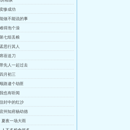
书房相谈
：卖惨成功
：能做不能说的事
：难得泡个澡
：第七组丢粮
：孟思行其人
：席蓓送刀
：带先人一起过去
：四月初三
：顺路逮个劫匪
：我也有听闻
：信封中的红沙
：宜州知府杨幼德
章：夏夜一场大雨