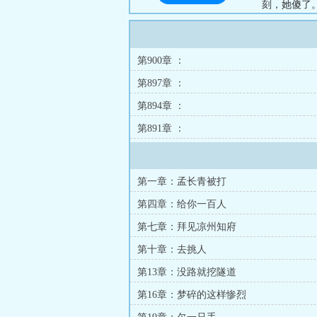
刻，她傻了
做土皇帝的
到温饱线。..
第900章 ：
第897章 ：
第894章 ：
第891章 ：
第一章：孟长青被打
第四章：给你一百人
第七章：拜见凉州知府
第十章：去挑人
第13章：没路就挖隧道
第16章：梦碎的这样惨烈