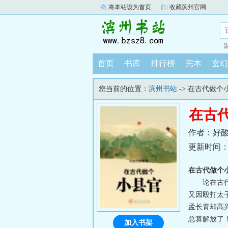
将本站设为首页
收藏滨州官网
首页
书库
排行榜
完本
玄幻
您当前的位置：
滨州书站
-> 在古代做个
在古
作者：好
更新时间：202
在古代做个
论在古
又因殴打太
孟长青却高
总算解放了
加入书架