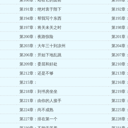
第188章：站在它的面前
第189
第191章：绝对衷于陛下
第192
第194章：帮我写个东西
第195
第197章：将关未关之时
第198
第200章：夜路惊险
第201
第203章：大年三十到凉州
第204
第206章：开始下地乱跳
第207
第209章：委屈和好处
第210
第212章：还是不够
第213
第215章：
第216
第218章：到书房坐坐
第219
第221章：由你的人接手
第222
第224章：尚不成熟
第225
第227章：排在第一个
第228