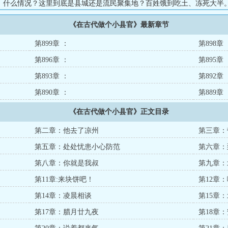
。什么情况？这里到底是县城还是流民聚集地？百姓饿到吃土、冻死大半
念头，一点点给她治下的百姓搜罗东西。带他们种红薯，教他们建土炕，
《在古代做个小县官》最新章节
.
第899章 ：
第898章 
第896章 ：
第895章 
第893章 ：
第892章 
第890章 ：
第889章 
《在古代做个小县官》正文目录
第二章：他去了凉州
第三章：
第五章：处处忧患小心防范
第六章：
第八章：你就是我叔
第九章：
第11章:来块饼吧！
第12章
第14章：凌晨相谈
第15章
第17章：腊月廿九夜
第18章