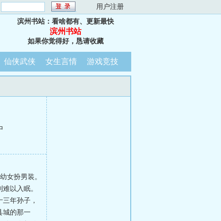
：
用户注册
滨州书站：看啥都有、更新最快
滨州书站
如果你觉得好，恳请收藏
仙侠武侠
女生言情
游戏竞技
中
自幼女扮男装。
到难以入眠。
十三年孙子，
县城的那一