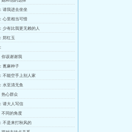
章：她和他的选择
章 ：请我进去坐坐
章 ：心里相当可惜
章 ：少有比我更无赖的人
 ：郑红玉
：
章：你该谢谢我
 ：蓖麻种子
章 ：不能空手上别人家
 ：水至清无鱼
章：热心群众
 ：请大人写信
章：不同的角度
章 ：不是来打秋风的