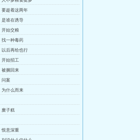
章：人不多粮食挺多
章：要趁着这两年
章：是谁在诱导
章：开始交粮
章：找一种毒药
章：以后再给也行
章：开始招工
章：被捆回来
：问案
章：为什么而来
：
章：糜子糕
：
章：恨意深重