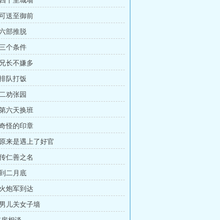
：四十里城墙
：可送至御前
：六部推脱
：三个条件
：兄长不嫌多
：排队打饭
：二劝张园
：第六天换班
：奇怪的印章
：原来是遇上了好官
：传仁善之名
：到二月底
：火炮军到达
：男儿关女子墙