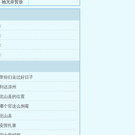
。她无奈暂放
慢慢将他们拉
：
：
：
：
带你们去过好日子
到达凉州
北山县的位置
：哪个官这么倒霉
：北山县
：安营扎寨