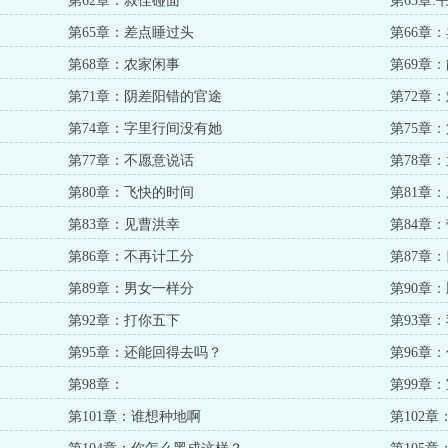
第62章：叔侄碰面
第63章:
第65章：差点睡过头
第66章
第68章：农家闲事
第69章
第71章：阴差阳错的官途
第72章
第74章：字里行间没有她
第75章
第77章：不愿意说话
第78章
第80章：飞快的时间
第81章
第83章：见曹洪幸
第84章
第86章：不再计工分
第87章
第89章：男女一样分
第90章
第92章：打你五下
第93章
第95章：还能回得去吗？
第96章
第98章：
第99章
第101章：谁想种地啊
第102