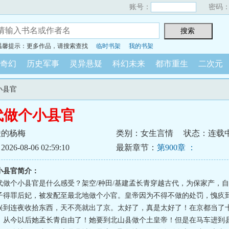
账号：
密码
温馨提示：更多作品，请搜索查找
临时书架
我的书架
奇幻
历史军事
灵异悬疑
科幻未来
都市重生
二次元
小县官
代做个小县官
酸的杨梅
类别：女生言情
状态：连载
6-08-06 02:59:10
最新章节：
第900章 ：
小县官简介：
代做个小县官是什么感受？架空/种田/基建孟长青穿越古代，为保家产，
子得罪后妃，被发配至最北地做个小官。皇帝因为不得不做的处罚，愧疚
兴到连夜收拾东西，天不亮就出了京。太好了，真是太好了！在京都当了
！从今以后她孟长青自由了！她要到北山县做个土皇帝！但是在马车进到