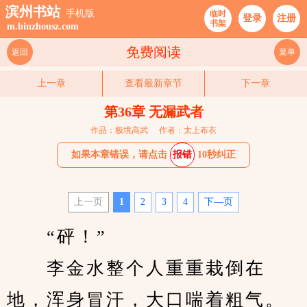
滨州书站
手机版
临时
登录
注册
书架
m.binzhousz.com
免费阅读
返回
菜单
上一章
查看最新章节
下一章
第36章 无漏武者
作品：极境高武
作者：太上布衣
如果本章错误，请点击
报错
10秒纠正
上一页
1
2
3
4
下—页
　　“砰！”
　　李金水整个人重重栽倒在
地，浑身冒汗，大口喘着粗气。