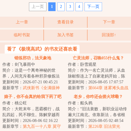
上一页
1
2
3
4
下—页
上一章
查看目录
下一章
临时书架
加入书签
回顶部↑
看了《极境高武》的书友还喜欢看
错练邪功，法天象地
亡灵法师，召唤055什么鬼？
作者：剑飞暴雨中
作者：卧雪观星
简介：这是一个离奇神秘的世
简介：作为一名亡灵法师，从血
界，人间充斥着各种邪异修炼法
脉献祭连上了自家老妈开始，陈
门，人一旦修炼，轻者容貌性情
更新时间：2026-07-21 00:45:21
默的画风就彻底走歪了。别人召
更新时间：2026-08-05 17:07:57
变化，入魔发癫，...
最新章节：
武侠新书《全满级神
唤僵尸，我家骷...
最新章节：
第664章 迷雾滩头血战
功，全江湖只有我能练成》
领主豁然开朗 瀚海漫卷红旗
娘子，你不会真的给我下药了吧
老乡，你咋还会搓火球嘞？
作者：桃公旺
作者：船头鸦
简介：大乾末年，恶霸横行，战
简介：“旧法衰败，新职业运动传
乱四起，民不聊生。陈解穿越而
遍大江南北。依靠新法，各省根
来，发现自己竟然是个嗜酒的烂
更新时间：2026-08-06 02:16:22
据地域发展出不同的专属职业。
更新时间：2026-08-05 02:48:54
赌鬼，家里还有...
最新章节：
第九百一十八章 莫守
中原的斥候、...
最新章节：
第226章 旧法荣光