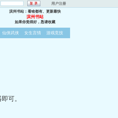
：
用户注册
滨州书站：看啥都有、更新最快
滨州书站
如果你觉得好，恳请收藏
仙侠武侠
女生言情
游戏竞技
器即可。