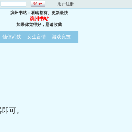
：
用户注册
滨州书站：看啥都有、更新最快
滨州书站
如果你觉得好，恳请收藏
仙侠武侠
女生言情
游戏竞技
器即可。