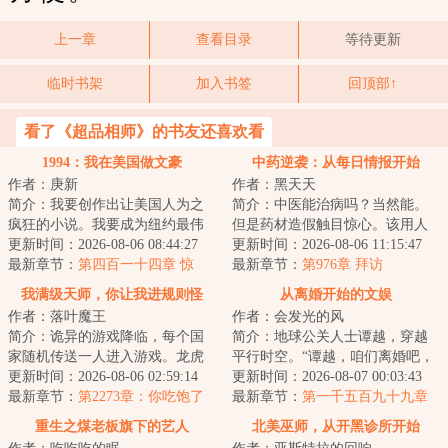
上一章
查看目录
等待更新
临时书架
加入书签
回顶部↑
看了《超品相师》的书友还喜欢看
1994：我在美国做文豪
中药逆袭：从每日情报开始
作者：庚新
作者：黑天天
简介：我要创作出让美国人为之
简介：中医能治病吗？当然能。
疯狂的小说。我要成为纽约最伟
但是药材造假触目惊心。该用人
大的独立电影人。我会很有钱。
更新时间：2026-08-06 08:44:27
参炮制的红参，却被商家用更便
更新时间：2026-08-06 11:15:47
我能拥有数不尽...
最新章节：
第四百一十四章 惊
宜的西洋参代替...
最新章节：
第976章 拜访
喜！（3/3）
我满级天师，你让我进规则怪
从离婚开始的文娱
作者：落叶魔王
作者：会发光的风
谈？
简介：诡异的游戏降临，每个国
简介：地球公关人士谭越，穿越
家随机传送一人进入游戏。龙虎
平行时空。“谭越，咱们离婚吧，
山修炼了两年的张阳青莫名其妙
更新时间：2026-08-06 02:59:14
我意已决，不用再求我了。”“那好
更新时间：2026-08-07 00:03:43
进入了规则怪谈...
最新章节：
第2273章：你吃饱了
吧。”谭...
最新章节：
第一千五百九十九章
没？我带你去和她单挑！（求订
重生之煤老板旗下的艺人
北美巫师，从开黑诊所开始
阅，求月票）