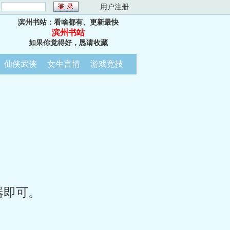
：
用户注册
滨州书站：看啥都有、更新最快
滨州书站
如果你觉得好，恳请收藏
仙侠武侠
女生言情
游戏竞技
器即可。