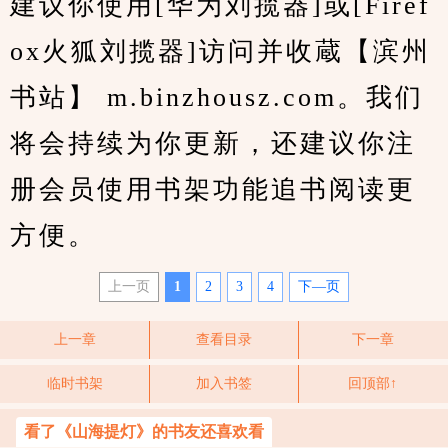
建议你使用[华为刘揽器]或[Firef
ox火狐刘揽器]访问并收蔵【滨州
书站】 m.binzhousz.com。我们
将会持续为你更新，还建议你注
册会员使用书架功能追书阅读更
方便。
上一页
1
2
3
4
下—页
上一章
查看目录
下一章
临时书架
加入书签
回顶部↑
看了《山海提灯》的书友还喜欢看