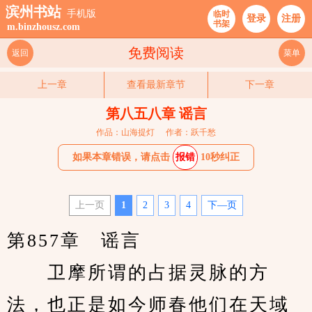
滨州书站
手机版
临时
登录
注册
书架
m.binzhousz.com
免费阅读
返回
菜单
上一章
查看最新章节
下一章
第八五八章 谣言
作品：山海提灯
作者：跃千愁
如果本章错误，请点击
报错
10秒纠正
上一页
1
2
3
4
下—页
第857章　谣言
　　卫摩所谓的占据灵脉的方
法，也正是如今师春他们在天域