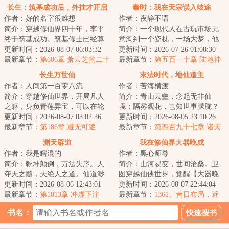
长生：筑基成功后，外挂才开启
秦时：我在天宗误入歧途
作者：好的名字很难想
作者：夜静不语
简介：穿越修仙界四十年，李平
简介：一个现代人在古玩市场无
终于筑基成功。筑基修士已经算
意淘到一个瓷枕，一场大梦，他
是修仙界的中层。李平深知以自
更新时间：2026-08-07 06:03:32
的灵魂穿越到了一个战火纷飞的
更新时间：2026-07-26 01:08:30
己的三灵根资质...
最新章节：
第606章 萧云芝的二十
年代，这里诸子...
最新章节：
第五百一十章 陆地神
年之约
仙，乐土（完）
长生万世仙
末法时代，地仙道主
作者：人间第一百零八流
作者：苦海横渡
简介：穿越修仙世界，开局凡人
简介：青山云壑，念起无非仙
之躯，身负青莲异宝，可以在轮
境；隔雾观花，岂知世事朦胧？
回中无限进化血脉灵根。方生一
更新时间：2026-08-07 03:02:36
林忧误至此世，索性高卧山巅，
更新时间：2026-08-05 23:10:26
世世轮回，从杂...
最新章节：
第186章 避无可避
仔细俯瞰着整个人...
最新章节：
第四百九十七章 诸天
惊怖，青霄现世
渊天辟道
我在修仙界大器晚成
作者：我是瞎混的
作者：黑心师尊
简介：乾坤颠倒，万法失序。人
简介：山河易变，世间沧桑。卫
夺天之髓，天绝人之道。仙道渺
图穿越仙侠世界，觉醒【大器晚
渺，永生空空，我自辟道而行，
更新时间：2026-08-06 12:43:01
成】命格。【命格：大器晚
更新时间：2026-08-07 22:44:04
于深渊中见永生...
最新章节：
第1013章 冲虚下注
成。】【属性：坚韧...
最新章节：
1361、昔日布局，近
乡情怯（4k7，求订阅）
书名：