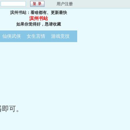
：
用户注册
滨州书站：看啥都有、更新最快
滨州书站
如果你觉得好，恳请收藏
仙侠武侠
女生言情
游戏竞技
器即可。