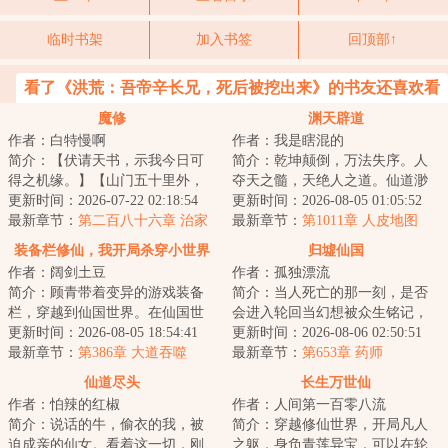
临时书架
加入书签
回顶部↑
看了《洪荒：吾帝辛长兄，死后被挖出来》的书友还喜欢看
魔修
渊天辟道
作者：白特慢啊
作者：我是瞎混的
简介：【伏请天书，示我今日可
简介：乾坤颠倒，万法失序。人
得之机缘。】【山门五十里外，
夺天之髓，天绝人之道。仙道渺
碧水寒潭，有灵鱼一尾，可捕
更新时间：2026-07-22 02:18:54
渺，永生空空，我自辟道而行，
更新时间：2026-08-05 01:05:52
之。】【伏请天书...
最新章节：
第二百八十六章 治家
于深渊中见永生...
最新章节：
第1011章 人皮地图
当无情
装备栏修仙，我开局杀穿小世界
归墟仙国
作者：阔剑土豆
作者：孤独漂流
简介：顾青带着变异的游戏装备
简介：当人死亡的那一刻，是否
栏，穿越到仙国世界。在仙国世
会进入轮回当幻想被众生铭记，
界，仙人是公司老板，组建浩瀚
更新时间：2026-08-05 18:54:41
是否能幻想成真当权贵和平民同
更新时间：2026-08-06 02:50:51
虚空舰队，征战...
最新章节：
第386章 大道吞噬
处，是否能继续...
最新章节：
第653章 药师
仙道尽头
长生万世仙
作者：怕辣的红椒
作者：人间第一百零八流
简介：说话的牛，偷衣的我，被
简介：穿越修仙世界，开局凡人
迫成亲的仙女。看着这一切，刚
之躯，身负青莲异宝，可以在轮