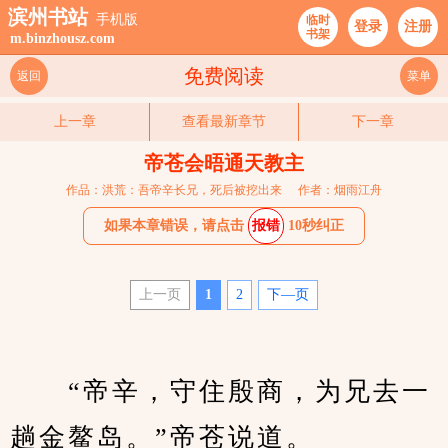
滨州书站
手机版
临时
登录
注册
书架
m.binzhousz.com
免费阅读
返回
菜单
上一章
查看最新章节
下一章
帝苍会晤通天教主
作品：洪荒：吾帝辛长兄，死后被挖出来
作者：烟雨江舟
如果本章错误，请点击
报错
10秒纠正
上一页
1
2
下—页
　　“帝辛，守住殷商，为兄去一
趟金鳌岛。”帝苍说道。