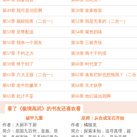
第49章 我可是功臣啊
第50章 发家致富
第51章 栽赃陷害（二合一）
第52章 我是无辜的（二合一）
第53章 至尊配送
第54章 紫色韵味
第55章 我有一个朋友
第56章 三桩齐练
第57章 千钧之力
第58章 两个千钧境
第59章 终于到了
第60章 时代变了
第61章 六大王级（二合一）
第62章 臭鱼烂虾也想拖我？（二合
一）
第63章 老牛吃嫩草？
第64章 天才妖孽
第65章 此计不妥
第66章 他们逼迫我啊
看了《极境高武》的书友还喜欢看
破甲九重
巫师：从合成宝石开始
作者：大厨不下厨
作者：橘猫龙
简介：原国九百州，皇族、世
简介：探索未知，追寻真理，超