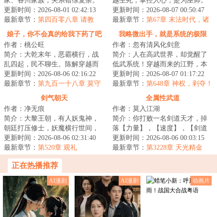
家、各州家族，关系错综复杂。
越生死，掌控人心，是为巫师。
武馆、道院，天、地、玄、黄四
更新时间：2026-08-01 02:42:13
在这个资源相对匮乏的巫师世界
更新时间：2026-08-07 00:50:47
阶武者，只有通过...
最新章节：
第四百零八章 请教
之中，穿越者洛...
最新章节：
第67章 末法时代，诸
圣告别，此世陷入倒计时！
娘子，你不会真的给我下药了吧
我略微出手，就是系统的极限
作者：桃公旺
作者：忽有清风化剑意
简介：大乾末年，恶霸横行，战
简介：人在高武世界，却觉醒了
乱四起，民不聊生。陈解穿越而
低武系统！穿越而来的江野，本
来，发现自己竟然是个嗜酒的烂
更新时间：2026-08-06 02:16:22
已经对金手指彻底失望。没想
更新时间：2026-08-07 01:17:22
赌鬼，家里还有...
最新章节：
第九百一十八章 莫守
到......只要获得...
最新章节：
第648章 神权，剥夺！
义：徒儿，你没有什么秘密瞒着
（二合一求月票）
剑气朝天
全属性武道
师父吧？
作者：净无痕
作者：莫入江湖
简介：大黎王朝，有人妖鬼神，
简介：你打败一名剑道天才，掉
朝廷打压修士，妖魔横行世间，
落【力量】，【速度】，【剑道
百姓生灵涂炭，李凡奉师命出山
更新时间：2026-08-06 02:31:40
天赋】……你捡了起来，力量和
更新时间：2026-08-06 00:03:15
斩妖，却卷入一...
最新章节：
第520章 观礼
速度有所提升，...
最新章节：
第3228章 天光精金
髓！这宝库都快成他自己家了！
正在热播推荐
金财神体即将突破！
AI漫剧
AI漫剧
动画片