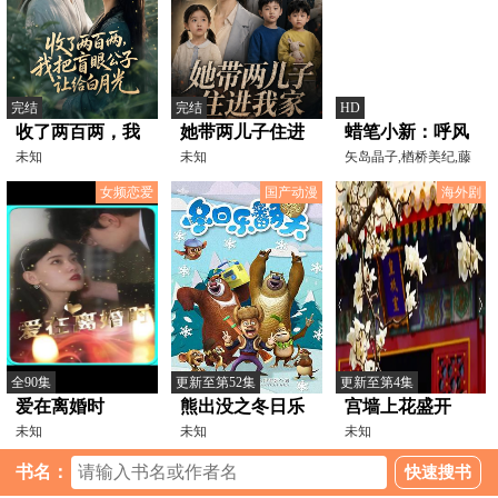
完结
完结
HD
收了两百两，我
她带两儿子住进
蜡笔小新：呼风
把盲眼公子让给
未知
我家
未知
唤雨！战国大合
矢岛晶子,楢桥美纪,藤
原启治,兴梠里美,小林
白月光
战粤语
女频恋爱
国产动漫
海外剧
全90集
更新至第52集
更新至第4集
爱在离婚时
熊出没之冬日乐
宫墙上花盛开
未知
翻天
未知
未知
书名：