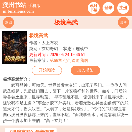
滨州书站
手机版
临时
登录
注册
书架
m.binzhousz.com
极境高武
返回
菜单
极境高武
作者：太上布衣
类别：玄幻奇幻
状态：连载中
更新时间：2026-06-24 19:46:51
最新章节：
第66章 他们逼迫我啊
开始阅读
加入书架
极境高武简介：
武可登神，可倾天。世界曾发生交汇，出现了界门。一位位人间
武圣崛起，先后破门而去，留下一片安稳祥和的世界。如今，门后的
异兽卷土重来，世界动荡。“早不乱晚不乱，偏偏我来了才世界大乱，
还说我不是主角？”李金水脱下外卖服，看着无数在异兽面前倒下的武
道天才们，摇头叹息。“太弱了，还是得我出手。“你们的武功都是靠
自己没日没夜修炼上来的，虚浮不堪。“而我李金水，可是靠着系统一
步一个脚印加上来的。“高下立判！”...