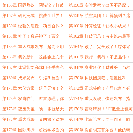
发！连滚带爬的主角……
临界温度超200K……
第155章 国际热议！阴谋论？打破
第156章 实验泄密？出国不适应，
记录只是小目标……
赶紧去治治脑子吧！
第157章 研究完成！挑战全世界！
第158章 航空集团！计算预测？这
预估、只是预估……
就是事实！
第159章 经验的颠覆！项目合作？
第160章 计算验证！铋系小成果！
我为所里省钱了……
万一呢、万一呢……
第161章 神了！真是神了！曹金
第162章 打破记录！有史以来最重
泉：要卖房了……
要的高温超导材料！
第163章 重大成果发布！超高应用
第164章 败了、完全败了！媒体采
价值！邬贵田：心服口服啊……
访，我差点信了……
第165章 我的新作！这能赚上几个
第166章 我行、我行！不是晶体！
小目标！
总要有人为此牺牲……
第167章 体温能给高端电子手表充
第168章 商业转化！财神爷，当然
电了！
要供起来了……
第169章 成果发布，引爆科技圈！
第170章 科技圈疯狂，颠覆性科
风系魔杖？还真行得通……
技！原来是材料专家……
第171章 六亿方案，落子无悔！全
第172章 正式签约！产品代言？必
世界也就你敢这么说了！
须要尽快，分担风险……
第173章 双喜临门！财富原理，你
第174章 重大发现、快速发布！指
和我？这就去……
导实验？为什么总是错过……
第175章 变废为宝！晚一步就是天
第176章 霍奇猜想！SCI数量上也可
堑！张明浩：我真是操碎了心……
以刷一刷……
第177章 重大成果！又两篇？这怎
第178章 七篇论文，同一作者，同
么可能……
时发布！那个很有名气的天才……
第179章 国际沸腾！超出学术圈的
第180章 提前锁定菲尔兹！他的研