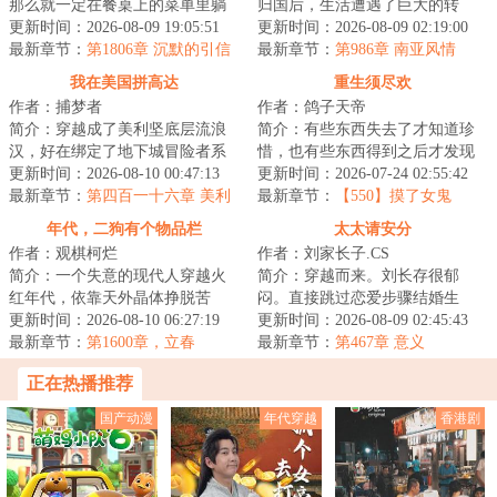
那么就一定在餐桌上的菜单里躺
归国后，生活遭遇了巨大的转
着。如果你一无所有，那么你的
更新时间：2026-08-09 19:05:51
变。历尽艰辛，终于在三十六岁
更新时间：2026-08-09 02:19:00
命就是你唯一的...
最新章节：
第1806章 沉默的引信
时攒下了房子的首...
最新章节：
第986章 南亚风情
我在美国拼高达
重生须尽欢
作者：捕梦者
作者：鸽子天帝
简介：穿越成了美利坚底层流浪
简介：有些东西失去了才知道珍
汉，好在绑定了地下城冒险者系
惜，也有些东西得到之后才发现
统。你发现了退役恶魔骑士的尸
更新时间：2026-08-10 00:47:13
就那样。人到中年的徐尽欢事业
更新时间：2026-07-24 02:55:42
体，拾取【MAA...
最新章节：
第四百一十六章 美利
有成、财富自由...
最新章节：
【550】摸了女鬼
坚，请等一等你的人民（求月
年代，二狗有个物品栏
太太请安分
票）
作者：观棋柯烂
作者：刘家长子.CS
简介：一个失意的现代人穿越火
简介：穿越而来。刘长存很郁
红年代，依靠天外晶体挣脱苦
闷。直接跳过恋爱步骤结婚生
难，拥抱幸福，享受美好人生的
更新时间：2026-08-10 06:27:19
子，喜提一儿一女。大儿子在家
更新时间：2026-08-09 02:45:43
故事。...
最新章节：
第1600章，立春
乖巧懂事，可在外却...
最新章节：
第467章 意义
正在热播推荐
国产动漫
年代穿越
香港剧