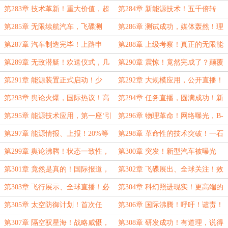
能！共通之处……
实现！
第283章 技术革新！重大价值，超
第284章 新能源技术！五千倍转
高引力转化……
化，大规模应用的必然性……
第285章 无限续航汽车，飞碟测
第286章 测试成功，媒体轰然！理
试！轨迹，才是最了不起的地方……
论无限，实际也要无限……
第287章 汽车制造完毕！上路申
第288章 上级考察！真正的无限能
请、无限续航？你的消息落后了……
源，几个月提升十倍？正常操作！
第289章 无敌潜艇！欢送仪式，几
第290章 震惊！竟然完成了？颠覆
个月？现在已经解决了！
性，究竟是什么……
第291章 能源装置正式启动！少
第292章 大规模应用，公开直播！
说、多看？自我怀疑……
进入下一阶段……
第293章 舆论火爆，国际热议！高
第294章 任务直播，圆满成功！新
效率、低成本，垄断卫星发射市场！
技术带来的冲击……
第295章 能源技术应用，第一座‘引
第296章 物理革命！网络曝光，B-
力转化发电站’！
极境续航这么高吗？
第297章 能源情报、上报！20%等
第298章 革命性的技术突破！一石
于零？
二鸟，盆满钵满！
第299章 舆论沸腾！状态一致性，
第300章 突发！新型汽车被曝光
矛盾？那是一种什么样的现象！
了！事实如此，左右为难……
第301章 竟然是真的！国际报道，
第302章 飞碟展出、全球关注！效
可怕的未来：下一个倒下的公司？
率低？更有科技感了！
第303章 飞行展示、全球直播！必
第304章 科幻照进现实！更高端的
须拥有，一年能不能行！
技术？研究起步了……
第305章 太空防御计划！首次任
第306章 国际沸腾！呼吁！谴责！
务：清理中轨卫星！
无法对抗？直接认输吧！
第307章 隔空驭星海！战略威慑，
第308章 研发成功！有道理，说得