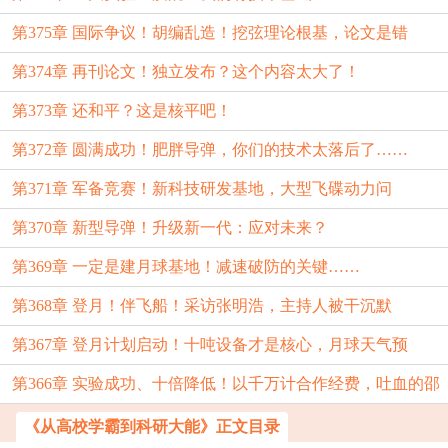
第375章 国际争议！胡编乱造！挖弦理论根基，论文是错
第374章 再刊论文！独立发布？这个内容太大了！
的……
第373章 还和平？这是核平吧！
第372章 圆满成功！肥胖导弹，你们的技术太落后了……
第371章 军备竞赛！新科技研发基地，大型飞碟动力问
第370章 新型导弹！升级新一代：应对未来？
题……
第369章 一定是建月球基地！减速破防的关键……
第368章 登月！伴飞船！采访张明浩，主持人被干沉默
第367章 登月计划启动！十吨设备才是核心，月球天气预
了……
第366章 实验成功、十倍降低！以千万计合作经费，吐血的邵
报！
兵……
《从高校学霸到科研大能》正文目录