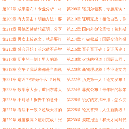
绑架，耗时间的倒霉鬼……
才，谁是笑柄……
第207章 成果发布！专业分析，材
第208章 诺贝尔领奖，专题采访：
料、现象？这不可能……
证明哥德巴赫猜想？
第209章 有力回击！明确方法！要
第210章 证明完成！相信自己，你
不要听听你在说什么……
就是那种人……
第211章 哥德巴赫猜想证明，分享
第212章 国内外舆论震动！普利斯
给大家！
顿高等研究院？他们为何如此自
第213章 再次上传论文，就是要打
第214章 打破权威！国际交流的盛
信……
破权威金身！
会！
第215章 盛会开始！菲尔兹不是智
第216章 百分百正确！见证历史！
商奖，自信和紧张……
这就是差距……
第217章 历史的一刻！男人的浪
第218章 火热的报道！国际认同，
漫！这简直是最棒的点子……
ZXZ超材料！
第219章 竞争？我从来都是当面说
第220章 新物理现象！毕业论文内
人坏话！
容，两年以上？几分钟……
第221章 这叫‘很难做什么’？环境
第222章 历史第一人！论文发布！
模拟、特性提升！
革命性突破和退休申请……
第223章 数学家大会，重回东港大
第224章 菲奖公布！最年轻的菲尔
学！荣誉和尴尬……
兹获得者！
第225章 不对劲！报告中的意外：
第226章 说好的方法应用，怎么变
问题解决了还怎么继续……
成黎曼猜想证明了？
第227章 看法不一致？超级天才的
第228章 论文答辩，人生新阶段！
特质，皇帝不急太监急……
次序颠倒，你这是做工程呢？
第229章 难度极高？证明完成！张
第230章 疯狂报道！和天才同时代