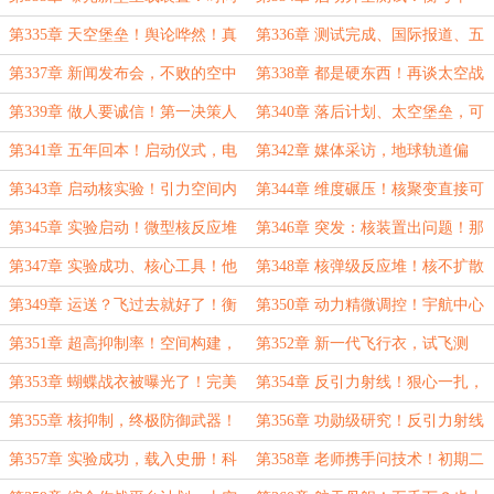
飞逝，衡穹平台制造完成……
台，七人团队……
第335章 天空堡垒！舆论哗然！真
第336章 测试完成、国际报道、五
正的堡垒……
年赶超？科研平台的重要性……
第337章 新闻发布会，不败的空中
第338章 都是硬东西！再谈太空战
堡垒！张明浩出现了……
士，真正的飞行衣……
第339章 做人要诚信！第一决策人
第340章 落后计划、太空堡垒，可
破防：人家有超级天才，我们有吗！
控核聚变彻底被淘汰……
第341章 五年回本！启动仪式，电
第342章 媒体采访，地球轨道偏
力无穷无尽的时代……
离！地球的不同之处……
第343章 启动核实验！引力空间内
第344章 维度碾压！核聚变直接可
的核反应……
控了……
第345章 实验启动！微型核反应堆
第346章 突发：核装置出问题！那
装置，不合作也没什么？
不就代表成功了……
第347章 实验成功、核心工具！他
第348章 核弹级反应堆！核不扩散
才是核专家……
约束，大量宇航员需求……
第349章 运送？飞过去就好了！衡
第350章 动力精微调控！宇航中心
穹平台被风吹走了……
的训练，马岩：我要当宇航员……
第351章 超高抑制率！空间构建，
第352章 新一代飞行衣，试飞测
估计今年是没希望了……
试，差远了？差在哪里……
第353章 蝴蝶战衣被曝光了！完美
第354章 反引力射线！狠心一扎，
正方体，成果和功勋……
也太扎心了……
第355章 核抑制，终极防御武器！
第356章 功勋级研究！反引力射线
的战略意义，验证？不可思议啊……
第357章 实验成功，载入史册！科
第358章 老师携手问技术！初期二