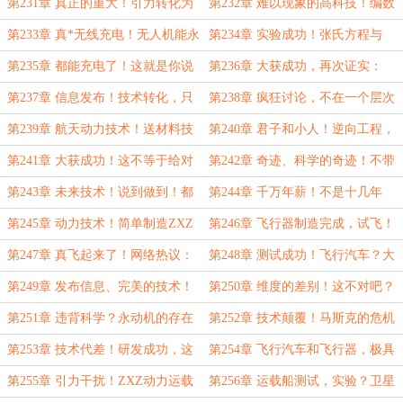
明浩：数学好复杂啊……
还真是可悲……
第231章 真正的重大！引力转化为
第232章 难以现象的高科技！编数
电磁力，不用解释了吧……
据？你真是我的人生导师……
第233章 真*无线充电！无人机能永
第234章 实验成功！张氏方程与
远飞行！
ZXZ波定向控制！
第235章 都能充电了！这就是你说
第236章 大获成功，再次证实：
的很难有突破？
ZXZ要看电磁实验室！
第237章 信息发布！技术转化，只
第238章 疯狂讨论，不在一个层次
能拉下老脸了……
上的研究！不可思议……
第239章 航天动力技术！送材料技
第240章 君子和小人！逆向工程，
术？真是好人啊……
自然而然的完成！
第241章 大获成功！这不等于给对
第242章 奇迹、科学的奇迹！不带
方送技术嘛！
电池也能起飞……
第243章 未来技术！说到做到！都
第244章 千万年薪！不是十几年
不是一个世界的人……
吗？现在就有了！
第245章 动力技术！简单制造ZXZ
第246章 飞行器制造完成，试飞！
飞行装置……
有点难以想象啊……
第247章 真飞起来了！网络热议：
第248章 测试成功！飞行汽车？大
外星UFO飞碟技术？
玩具的下一步……
第249章 发布信息、完美的技术！
第250章 维度的差别！这不对吧？
航空发动机、火箭都要淘汰了……
不符合能量守恒定律……
第251章 违背科学？永动机的存在
第252章 技术颠覆！马斯克的危机
性！火箭技术终将淘汰……
感：你们为什么没有技术？
第253章 技术代差！研发成功，这
第254章 飞行汽车和飞行器，极具
是从未出现的情况……
历史意义的时刻！
第255章 引力干扰！ZXZ动力运载
第256章 运载船测试，实验？卫星