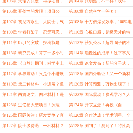
对不能助长！
第103章 大佬的决定：再拟项目，
第104章 张明浩，不一样！吹牛
绕过高科司！
啊，又不用交税……
第105章 开创性的发现！项目公
第106章 自然科学一等奖！
开：对错，重要吗！
第107章 初见方永生！大院士，气
第108章 十万倍爆发效率，100%电
场就是强！
光转化！求解方程，乐于助人……
第109章 学者打架了！忍无可忍，
第110章 心服口服，超级天才的特
谁向谁道歉？
质！
第111章 0到1的突破，投稿就是
第112章 获奖公示！超导圈子的冷
CNS！
笑话……
第113章 研究完成！算了一多小时
第114章 颠覆性的成果！这下事又
的分子式……
大了……
第115章 《自然》期刊，科学史上
第116章 论文发布！新的分子式，
的趣闻？
赶紧找啊！
第117章 学界震动！只是个小进展
第118章 国内外验证！又一个新材
而已……
料？又有事干了！
第119章 第二种材料，小进展？道
第120章 计算预测，万物出现了！
生一、一生二、二生三……
科技革命的曙光……
第121章 两篇论文、四种材料！是
第122章 国际震动！参观学习？人
非常非常确定啊……
和人是不一样的……
第123章 过亿超大型项目！源理
第124章 开宗立派！再投《自
论，必须我们来主导……
然》，上帝的安排……
第125章 国际关注！研发竞争？直
第126章 合作达成！学术明星、全
接一口气做出来！
民偶像？师妹啊……
第127章 院士级待遇！一种材料？
第128章 测到了！测到了！特性高