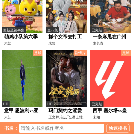
更新至第46集
全72集
已完结
萌鸡小队第六季
抓个女帝去打工
一条麻甩在广州
未知
未知
麦长青
足球
剧情片
足球
HD
HD
已完结
意甲 恩波利vs亚
玛门契约之涩爱
西甲 塞尔塔vs皇
特兰大 20231030
未知
诡局
王文辉,包云飞,洪士雅,
家贝蒂斯
未知
黄迪,任希鸿,张锦龙
20250208
书名：