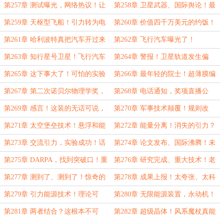
飞船测试！
武器！很可怕啊……
第257章 测试曝光，网络热议！让
第258章 卫星武器、国际舆论！最
反导体系崩溃的ZXZ武器……
大的优势是便宜啊……
第259章 天枢型飞船！引力转为电
第260章 价值四千万美元的约饭！
磁力？什么技术都可实现！
不会造汽车，会造飞行汽车……
第261章 哈利波特真把汽车开过来
第262章 飞行汽车曝光了！
了！
第263章 知行星号卫星！飞行汽车
第264章 警报！卫星轨道发生偏
和经济利益！
转！
第265章 这下事大了！可怕的实验
第266章 最年轻的院士！超薄膜编
卫星，确定引力转化……
译，你们的研究都到这一步了！
第267章 第二次诺贝尔物理学奖，
第268章 电话通知，奖项直播公
让人说不出反对的决定！
开！这家伙是谁啊……
第269章 感言！这装的无话可说，
第270章 军事技术颠覆！规则改
超薄膜研究突破！
写，中远程导弹失去意义……
第271章 太空堡垒技术！悬浮和能
第272章 能量分离！消失的引力？
量都有了？
统一四大力！
第273章 交流引力，实验成功！话
第274章 论文发布、国际沸腾！未
又说回来了……
来科技，竟然是真的！
第275章 DARPA，找到突破口！重
第276章 研究完成、重大技术！老
新投胎才有希望……
陈，快来见证历史……
第277章 测到了、测到了！惊奇的
第278章 成果上报！太夸张、太科
位置，材料下方？怎么可能……
幻？徐老师再次来访……
第279章 引力能源技术！理论可
第280章 无限能源装置，永动机！
行？全力支持！
姜幼平：我来设计？
第281章 两者结合？这根本不可
第282章 超级晶体！风系魔杖真能