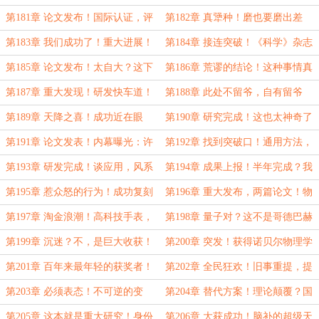
关注，菲尔兹奖，资金池被清空……
究能改变世界……
第181章 论文发布！国际认证，评
第182章 真犟种！磨也要磨出差
不上就是评选有问题……
别！到底是哪个专家……
第183章 我们成功了！重大进展！
第184章 接连突破！《科学》杂志
谁也想不到的方法……
论文，需要一年？我们解决了……
第185章 论文发布！太自大？这下
第186章 荒谬的结论！这种事情真
确定了，我们不缺成果……
的可能吗？
第187章 重大发现！研发快车道！
第188章 此处不留爷，自有留爷
我们自己也能有成果……
处！谈崩了，我不干了……
第189章 天降之喜！成功近在眼
第190章 研究完成！这也太神奇了
前？没有谈到的重点……
吧？肯定是有变动……
第191章 论文发表！内幕曝光：许
第192章 找到突破口！通用方法，
院士厉害……
干劲和声名狼藉……
第193章 研发完成！谈应用，风系
第194章 成果上报！半年完成？我
火系雷系魔杖？
收回刚才的话……
第195章 惹众怒的行为！成功复刻
第196章 重大发布，两篇论文！物
实验，去找总编！
理界开启淘金潮……
第197章 淘金浪潮！高科技手表，
第198章 量子对？这不是哥德巴赫
必须显摆一波！
猜想么！
第199章 沉迷？不，是巨大收获！
第200章 突发！获得诺贝尔物理学
解决问题的方法……
奖！
第201章 百年来最年轻的获奖者！
第202章 全民狂欢！旧事重提，提
直播获奖感言……
问才是导火索！
第203章 必须表态！不可逆的变
第204章 替代方案！理论颠覆？国
化，找到突破口……
际学者：绝不认同！
第205章 这本就是重大研究！身份
第206章 大获成功！脑补的超级天