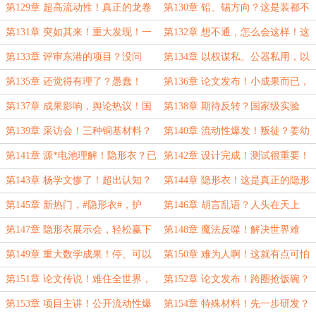
不，是多种材料！
到能制造风暴……
第129章 超高流动性！真正的龙卷
第130章 铅、锡方向？这是装都不
风制造器？
装了！
第131章 突如其来！重大发现！一
第132章 想不通，怎么会这样！这
片狼藉的实验室……
是同样的问题……
第133章 评审东港的项目？没问
第134章 以权谋私、公器私用，以
题！这下落我手里了……
个人影响制造学术垄断！
第135章 还觉得有理了？愚蠢！
第136章 论文发布！小成果而已，
《自然》审稿真的快……
还真是有眼光……
第137章 成果影响，舆论热议！国
第138章 期待反转？国家级实验
际第一人和最后的挣扎……
室，院士增选，年底前必须完成！
第139章 采访会！三种铜基材料？
第140章 流动性爆发！叛徒？姜幼
两个亿！流动性爆发现象……
平：以后只能靠你了……
第141章 源*电池理解！隐形衣？已
第142章 设计完成！测试很重要！
经完成！我负责测试……
你可不能坑人啊……
第143章 杨学文惨了！超出认知？
第144章 隐形衣！这是真正的隐形
那可是隐形衣啊！
衣！
第145章 新热门，#隐形衣#，护
第146章 胡言乱语？人头在天上
腰？飞天扫帚也不是不可以……
飞，隐形衣专题展示会……
第147章 隐形衣展示会，轻松赢下
第148章 魔法反噬！解决世界难
菲尔兹？
题？我怎么不知道……
第149章 重大数学成果！停、可以
第150章 难为人啊！这就有点可怕
了，完全听不懂啊……
了啊……
第151章 论文传说！难住全世界，
第152章 论文发布！跨圈抢饭碗？
《数学年刊》的邀请……
申请高经费的底气！
第153章 项目主讲！公开流动性爆
第154章 特殊材料！先一步研发？