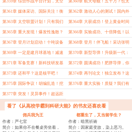
学的未来在ZXZ物理……
十个亿？全力支持！
第359章 综合作战平台计划，太空
第360章 航天母舰！五千万？也太
对地武器！航母？靶子而已！
奢侈了！
第361章 媒体采访、国际关注！衡
第362章 激动人心的测试！国内外
穹平台正式测试……
的科技差距，心寒啊……
第363章 太空联盟计划！只有我们
第364章 大获成功！登上黄金时间
友好，就一定会成为朋友……
新闻节目，张明浩：我只是说实
第365章 重大发现！爆发性逸散？
第366章 实验成功、十倍降低！以
话……
岂不是更有军事价值了！
千万计合作经费，吐血的邵兵……
第367章 登月计划启动！十吨设备
第368章 登月！伴飞船！采访张明
才是核心，月球天气预报！
浩，主持人被干沉默了……
第369章 一定是建月球基地！减速
第370章 新型导弹！升级新一代：
破防的关键……
应对未来？
第371章 军备竞赛！新科技研发基
第372章 圆满成功！肥胖导弹，你
地，大型飞碟动力问题……
们的技术太落后了……
第373章 还和平？这是核平吧！
第374章 再刊论文！独立发布？这
个内容太大了！
第375章 国际争议！胡编乱造！挖
第376章 重大实验！质疑？我们有
弦理论根基，论文是错的……
技术基础！
第377章 突发！灵异事件！超远距
离，怎么解决？
看了《从高校学霸到科研大能》的书友还喜欢看
佣兵我为王
都重生了，又当留学生？
作者：严七官
作者：暗黑祈祷
简介：如果你不在餐桌旁坐着，
简介：因家庭变故，染上恶习。