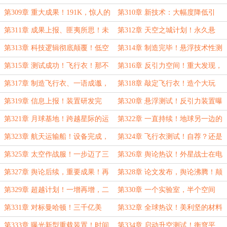
结构松散、性能惊人……
好，本来就是这样的！
第309章 重大成果！191K，惊人的
第310章 新技术：大幅度降低引
新特性……
力！这才是真正的大发现！
第311章 成果上报、匪夷所思！未
第312章 天空之城计划！永久悬
来技术，远超现有科技……
浮，这才叫高科技！
第313章 科技逻辑彻底颠覆！低空
第314章 制造完毕！悬浮技术性测
同步，全局管控……
试！
第315章 测试成功！飞行衣！那不
第316章 反引力空间！重大发现，
是科学，是魔法……
引力归零……
第317章 制造飞行衣、一语成谶，
第318章 敲定飞行衣！造个大玩
模拟低重力星球！
具！技术问题能闷头解决么！
第319章 信息上报！装置研发完
第320章 悬浮测试！反引力装置曝
成，公开测试，这是什么黑科技！
光！
第321章 月球基地！跨越星际的运
第322章 一直持续！地球另一边的
输船！
混乱，航天飞船登月计划！
第323章 航天运输船！设备完成，
第324章 飞行衣测试！自荐？还是
真空腔体？拿来主义！
让专业的人来吧……
第325章 太空作战服！一步迈了三
第326章 舆论热议！外星战士在电
米多……
磁实验室！这不是科学，是魔幻……
第327章 舆论后续，重要成果！再
第328章 论文发布，舆论沸腾！颠
次投稿《自然》，升职的窍门……
覆性的影响……
第329章 超越计划！一增再增，二
第330章 一个实验室，半个空间
十个亿……
站！还是省里快……
第331章 对标曼哈顿！三千亿美
第332章 全球热议！美利坚的材料
元，大量碉堡，新型电站曝光……
空白，顶尖科学家的烦恼……
第333章 曝光新型重载装置！时间
第334章 启动升空测试！衡穹平