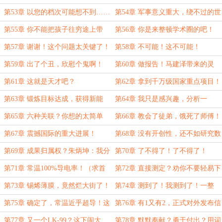
所专家？
第53章 以您的档次可能想不到……
第54章 军事意义重大，绕不过的世
界难题！
第55章 你不能把孩子往穷途上带
第56章 你是来整顿学术圈的吧！
啊！
第57章 谢谢！这个问题太关键了！
第58章 不可能！这不可能！
第59章 出了个丑，欣慰个鬼啊！
第60章 做报告！马建泽带来的灵
感……
第61章 这就是天才吧？
第62章 拿到千万级国家重点项目！
第63章 锻炼目标达成，获得新能
第64章 我只是感兴趣，分析一
力！
下……
第65章 六种关联？你想的太简单
第66章 教会了徒弟，饿死了师傅！
了！
第67章 震撼国际的重大进展！
第68章 没有开创性，还不如研究数
学！
第69章 成果归属权？朱炳坤：我分
第70章 了不得了！了不得了！
你一个点！
第71章 常温100%导电率！（求首
第72章 直接测定？劝你不要轻易下
订）
结论！
第73章 锡烯薄膜，竟然烂大街了！
第74章 测到了！我测到了！一整
块，直接测定！
第75章 确定了，常温近乎超导！这
第76章 有1又有2，正式对外发布信
叫先见之明！
息！
第77章 又一个LK-99？这下闹大
第78章 默默奉献？勇于付出？用词