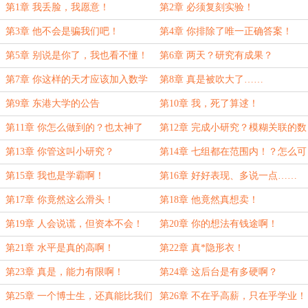
第1章 我丢脸，我愿意！
第2章 必须复刻实验！
第3章 他不会是骗我们吧！
第4章 你排除了唯一正确答案！
第5章 别说是你了，我也看不懂！
第6章 两天？研究有成果？
第7章 你这样的天才应该加入数学
第8章 真是被吹大了……
系！
第9章 东港大学的公告
第10章 我，死了算逑！
第11章 你怎么做到的？也太神了
第12章 完成小研究？模糊关联的数
吧！
学模型！
第13章 你管这叫小研究？
第14章 七组都在范围内！？怎么可
能！
第15章 我也是学霸啊！
第16章 好好表现、多说一点……
第17章 你竟然这么滑头！
第18章 他竟然真想卖！
第19章 人会说谎，但资本不会！
第20章 你的想法有钱途啊！
第21章 水平是真的高啊！
第22章 真*隐形衣！
第23章 真是，能力有限啊！
第24章 这后台是有多硬啊？
第25章 一个博士生，还真能比我们
第26章 不在乎高薪，只在乎学业！