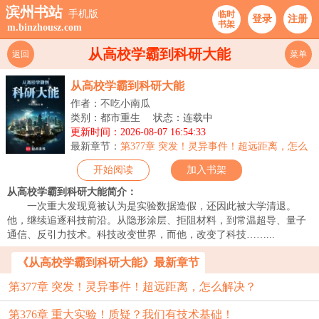
滨州书站
手机版
临时
登录
注册
书架
m.binzhousz.com
从高校学霸到科研大能
返回
菜单
从高校学霸到科研大能
作者：不吃小南瓜
类别：都市重生
状态：连载中
更新时间：2026-08-07 16:54:33
最新章节：
第377章 突发！灵异事件！超远距离，怎么
解决？
开始阅读
加入书架
从高校学霸到科研大能简介：
一次重大发现竟被认为是实验数据造假，还因此被大学清退。
他，继续追逐科技前沿。从隐形涂层、拒阻材料，到常温超导、量子
通信、反引力技术。科技改变世界，而他，改变了科技……...
《从高校学霸到科研大能》最新章节
第377章 突发！灵异事件！超远距离，怎么解决？
第376章 重大实验！质疑？我们有技术基础！