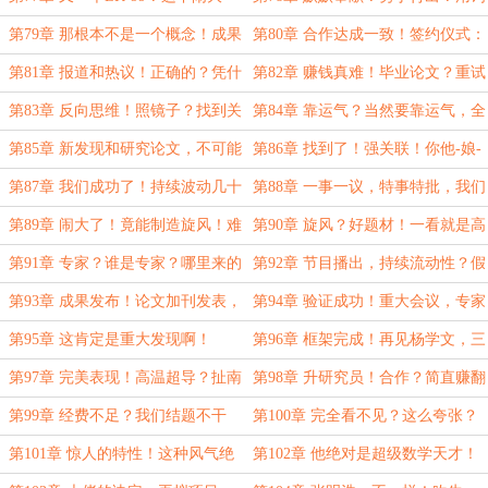
了！
不当了吧！
第79章 那根本不是一个概念！成果
第80章 合作达成一致！签约仪式：
转化，合作双赢！
都是传统……
第81章 报道和热议！正确的？凭什
第82章 赚钱真难！毕业论文？重试
么正确！
最初的实验……
第83章 反向思维！照镜子？找到关
第84章 靠运气？当然要靠运气，全
键因素！
都是运气！
第85章 新发现和研究论文，不可能
第86章 找到了！强关联！你他-娘-
出现！？
的真是个天才！
第87章 我们成功了！持续波动几十
第88章 一事一议，特事特批，我们
秒！
省里支持！
第89章 闹大了！竟能制造旋风！难
第90章 旋风？好题材！一看就是高
以想象……
科技！
第91章 专家？谁是专家？哪里来的
第92章 节目播出，持续流动性？假
专家！
的，一定是假的！
第93章 成果发布！论文加刊发表，
第94章 验证成功！重大会议，专家
论科技潜力的重要性！
害人不浅……
第95章 这肯定是重大发现啊！
第96章 框架完成！再见杨学文，三
分天下的大佬！
第97章 完美表现！高温超导？扯南
第98章 升研究员！合作？简直赚翻
扯北，也扯不上高温超导！
了啊！
第99章 经费不足？我们结题不干
第100章 完全看不见？这么夸张？
了！
皇帝的新装大型现场！
第101章 惊人的特性！这种风气绝
第102章 他绝对是超级数学天才！