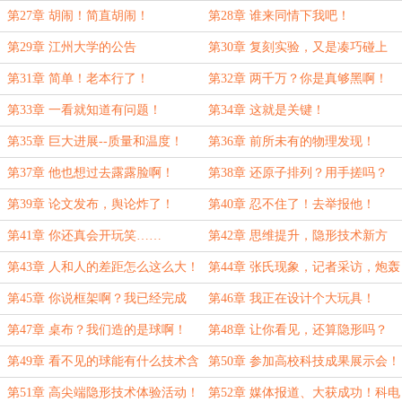
强？
第27章 胡闹！简直胡闹！
第28章 谁来同情下我吧！
第29章 江州大学的公告
第30章 复刻实验，又是凑巧碰上
了？
第31章 简单！老本行了！
第32章 两千万？你是真够黑啊！
第33章 一看就知道有问题！
第34章 这就是关键！
第35章 巨大进展--质量和温度！
第36章 前所未有的物理发现！
第37章 他也想过去露露脸啊！
第38章 还原子排列？用手搓吗？
第39章 论文发布，舆论炸了！
第40章 忍不住了！去举报他！
第41章 你还真会开玩笑……
第42章 思维提升，隐形技术新方
向！
第43章 人和人的差距怎么这么大！
第44章 张氏现象，记者采访，炮轰
杨学文！
第45章 你说框架啊？我已经完成
第46章 我正在设计个大玩具！
了！
第47章 桌布？我们造的是球啊！
第48章 让你看见，还算隐形吗？
第49章 看不见的球能有什么技术含
第50章 参加高校科技成果展示会！
量！
第51章 高尖端隐形技术体验活动！
第52章 媒体报道、大获成功！科电